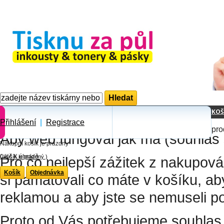
KOŠ
Přihlášení
|
Registrace
pro
Aby web fungoval jak má (souhlas 
Nákupní košík je prázdny
0 Kč
K úhradě
(
košík je prázdný
)
Pro co nejlepší zážitek z nakupov
Košík
Objednávka
si pamatovali co máte v košíku, a
reklamou a aby jste se nemuseli p
Proto od Vás potřebujeme souhlas 