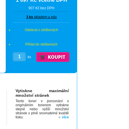
1 097 Kč včetně DPH
907 Kč bez DPH
3 ks
skladem u nás
Odebrat z oblíbených
Přidat do oblíbených
ks
Vytiskne maximální
množství stránek
Tento toner v porovnání s
originálním tonerem vytiskne
stejné nebo vyšší množství
stránek v plně srovnatelné kvalitě
tisku.
více