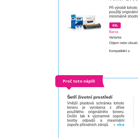
Při výrobě tohoto
použitý origináln
minimálně shodnou 
Barva:
Varianta:
Objem nebo obsah
Kompatibilní s:
Proč tuto náplň
Šetří životní prostředí
Vnější plastová schránka tohoto
toneru je vyrobena z dříve
použitého originálního toneru.
Došlo tak k významné úspoře
tvorby odpadů a maximální
úspoře přírodních zdrojů.
více