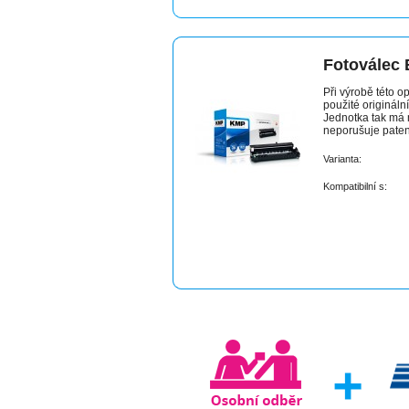
Fotoválec
Při výrobě této o
použité origináln
Jednotka tak má m
neporušuje paten
Varianta:
Kompatibilní s: