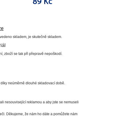
ze
uvedeno skladem, je skutečně skladem.
iál
í, zboží se tak při přepravě nepoškodí.
í díky neúměrně dlouhé skladovací době.
li nesouvisející reklamou a aby jste se nemuseli
ížeči. Děkujeme, že nám ho dáte a pomůžete nám