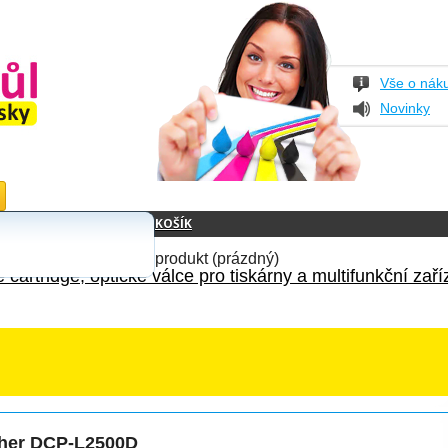
Vše o nák
Novinky
KOŠÍK
produkt
(prázdný)
 cartridge, optické válce pro tiskárny a multifunkční zaří
ther DCP-L2500D