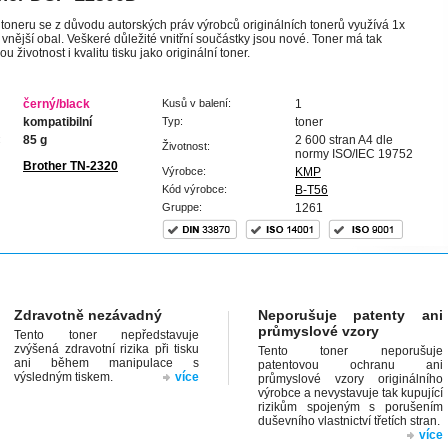
 toneru se z důvodu autorských práv výrobců originálních tonerů využívá 1x
í vnější obal. Veškeré důležité vnitřní součástky jsou nové. Toner má tak
životnost i kvalitu tisku jako originální toner.
černý/black
Kusů v balení:
1
kompatibilní
Typ:
toner
:
85 g
2 600 stran A4 dle
Životnost:
normy ISO/IEC 19752
Brother TN-2320
Výrobce:
KMP
Kód výrobce:
B-T56
Gruppe:
1261
Zdravotně nezávadný
Neporušuje patenty ani
průmyslové vzory
Tento toner nepředstavuje
zvýšená zdravotní rizika při tisku
Tento toner neporušuje
ani během manipulace s
patentovou ochranu ani
výsledným tiskem.
více
průmyslové vzory originálního
výrobce a nevystavuje tak kupující
rizikům spojeným s porušením
duševního vlastnictví třetích stran.
více