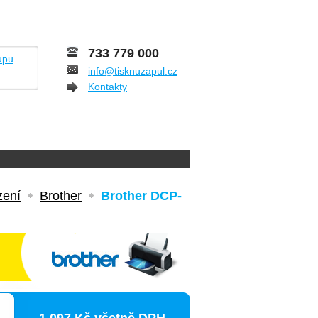
733 779 000
upu
info@tisknuzapul.cz
Kontakty
zení
Brother
Brother DCP-