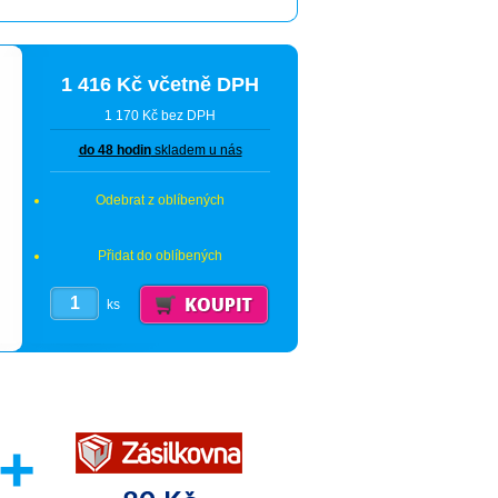
1 416 Kč včetně DPH
1 170 Kč bez DPH
do 48 hodin
skladem u nás
Odebrat z oblíbených
Přidat do oblíbených
ks