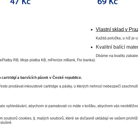
Vlastní sklad v Pra
Každá položka, u níž je 
Kvalitní balící mater
Dbáme na kvalitu zabalen
 ePlatby RB, Moje platba KB, mPeníze mBank, Fio banka).
cartridgí a barvících pásek v České republice.
esto prodávat inkoustové cartridge a pásky, u kterých nehrozí nebezpečí zaschnut
valo vyhledávání, abychom si pamatovali co máte v košíku, abychom vás neobtěžova
m souborů cookies, tj. malých souborů, které se dočasně ukládají ve vašem prohl
slušně.