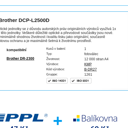
 Brother DCP-L2500D
ptické jednotky se z důvodu autorských práv originálních výrobců využívá 1x
í tělo jednotky. Veškeré důležité optické a převodové součástky jsou nové.
inimálně shodnou životnost i kvalitu tisku jako originální, současně
tovou ochranu a je maximálně šetrná k životnímu prostředí.
Kusů v balení:
1
kompatibilní
Typ:
fotoválec
Brother DR-2300
Životnost:
12 000 stran A4
Výrobce:
KMP
Kód výrobce:
B-DR27
Gruppe:
1261