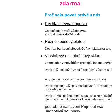
Proč nakupovat právě u nás
Rychlá a levná doprava
Osobní odběr v síti
Zásilkovna.
.
Zboží dodáme
do 24 hodin
.
Různé způsoby plateb
Dobírka, bankovní převod, GoPay (platba kartou,
Vlastní, vysoce obrátkový sklad
Jsme jeden z největších prodejců inkoustových 
Proto můžeme držet vysoké skladové zásoby, a př
Aby web fungoval jak má (souhlas s cookies)
Pro co nejlepší zážitek z nakupování - aby fungo
pokaždé přihlašovat.
Proto od Vás potřebujeme souhlas se zpracování
web zlepšovat. Budeme se k vašim datům chovat 
podrobné nastavení
Přijmout vše
Jednotlivé souhlasy