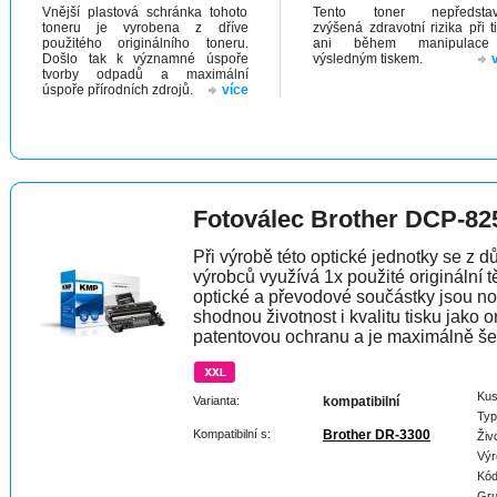
Vnější plastová schránka tohoto
Tento toner nepředstav
toneru je vyrobena z dříve
zvýšená zdravotní rizika při t
použitého originálního toneru.
ani během manipulac
Došlo tak k významné úspoře
výsledným tiskem.
tvorby odpadů a maximální
úspoře přírodních zdrojů.
více
Fotoválec Brother DCP-82
Při výrobě této optické jednotky se z 
výrobců využívá 1x použité originální t
optické a převodové součástky jsou n
shodnou životnost i kvalitu tisku jako 
patentovou ochranu a je maximálně šet
Kus
Varianta:
kompatibilní
Typ
Kompatibilní s:
Brother DR-3300
Živ
Výr
Kód
Gru