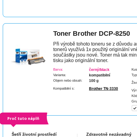
Toner Brother DCP-8250
Při výrobě tohoto toneru se z důvodu a
tonerů využívá 1x použitý originální vně
součástky jsou nové. Toner má tak min
tisku jako originální toner.
Barva:
černý/black
Kus
Varianta:
kompatibilní
Typ
Objem nebo obsah:
100 g
Živ
Kompatibilní s:
Brother TN-3330
Výr
Kód
Gru
Proč tuto náplň
Šetří životní prostředí
Zdravotně nezávadný