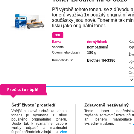
Při výrobě tohoto toneru se z důvodu a
tonerů využívá 1x použitý originální vně
součástky jsou nové. Toner má tak min
tisku jako originální toner.
Barva:
černý/black
Kus
Varianta:
kompatibilní
Typ
Objem nebo obsah:
180 g
Živ
Kompatibilní s:
Brother TN-3380
Výr
Kód
Gru
Proč tuto náplň
Šetří životní prostředí
Zdravotně nezávadný
Vnější plastová schránka tohoto
Tento toner nepředstav
toneru je vyrobena z dříve
zvýšená zdravotní rizika při t
použitého originálního toneru.
ani během manipulac
Došlo tak k významné úspoře
výsledným tiskem.
tvorby odpadů a maximální
úspoře přírodních zdrojů.
více