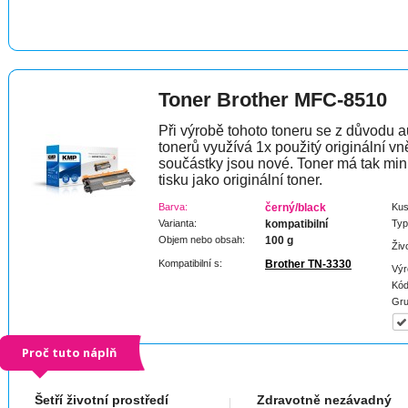
Toner Brother MFC-8510
Při výrobě tohoto toneru se z důvodu a
tonerů využívá 1x použitý originální vně
součástky jsou nové. Toner má tak min
tisku jako originální toner.
Barva:
černý/black
Kus
Varianta:
kompatibilní
Typ
Objem nebo obsah:
100 g
Živ
Kompatibilní s:
Brother TN-3330
Výr
Kód
Gru
Proč tuto náplň
Šetří životní prostředí
Zdravotně nezávadný