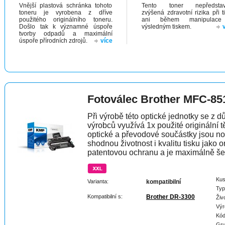
Vnější plastová schránka tohoto
Tento toner nepředstav
toneru je vyrobena z dříve
zvýšená zdravotní rizika při t
použitého originálního toneru.
ani během manipulac
Došlo tak k významné úspoře
výsledným tiskem.
tvorby odpadů a maximální
úspoře přírodních zdrojů.
více
Fotoválec Brother MFC-85
Při výrobě této optické jednotky se z 
výrobců využívá 1x použité originální t
optické a převodové součástky jsou n
shodnou životnost i kvalitu tisku jako 
patentovou ochranu a je maximálně šet
Kus
Varianta:
kompatibilní
Typ
Kompatibilní s:
Brother DR-3300
Živ
Výr
Kód
Gru