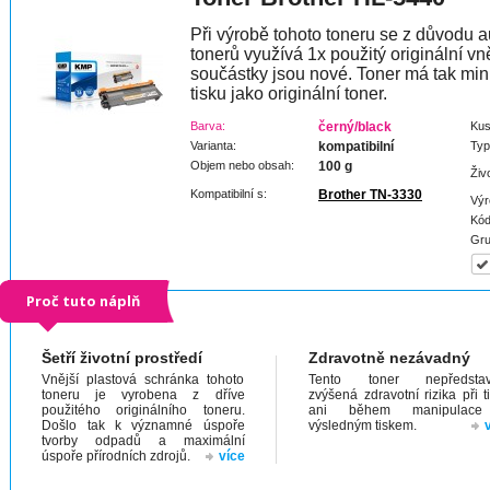
Při výrobě tohoto toneru se z důvodu a
tonerů využívá 1x použitý originální vně
součástky jsou nové. Toner má tak min
tisku jako originální toner.
Barva:
černý/black
Kus
Varianta:
kompatibilní
Typ
Objem nebo obsah:
100 g
Živ
Kompatibilní s:
Brother TN-3330
Výr
Kód
Gru
Proč tuto náplň
Šetří životní prostředí
Zdravotně nezávadný
Vnější plastová schránka tohoto
Tento toner nepředstav
toneru je vyrobena z dříve
zvýšená zdravotní rizika při t
použitého originálního toneru.
ani během manipulac
Došlo tak k významné úspoře
výsledným tiskem.
tvorby odpadů a maximální
úspoře přírodních zdrojů.
více