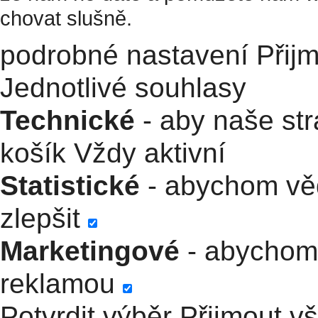
chovat slušně.
podrobné nastavení
Přij
Jednotlivé souhlasy
Technické
- aby naše str
košík
Vždy aktivní
Statistické
- abychom věd
zlepšit
Marketingové
- abychom 
reklamou
Potvrdit výběr
Přijmout v