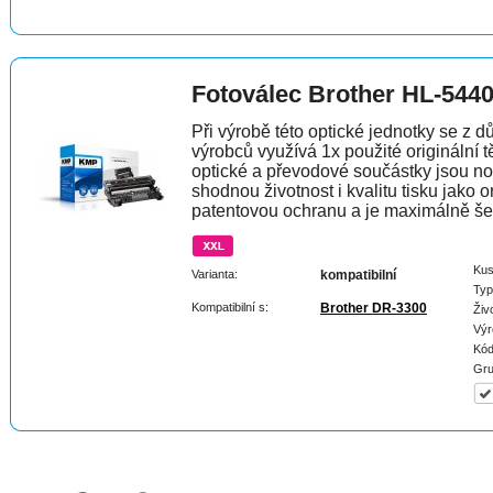
Fotoválec Brother HL-544
Při výrobě této optické jednotky se z 
výrobců využívá 1x použité originální t
optické a převodové součástky jsou n
shodnou životnost i kvalitu tisku jako 
patentovou ochranu a je maximálně šet
Kus
Varianta:
kompatibilní
Typ
Kompatibilní s:
Brother DR-3300
Živ
Výr
Kód
Gru