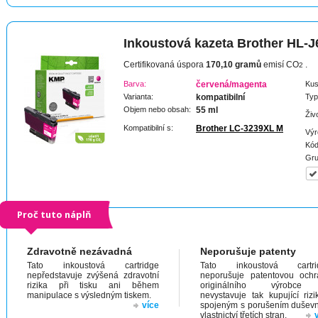
Inkoustová kazeta Brother HL-J
Certifikovaná úspora
170,10 gramů
emisí CO
.
2
Barva:
červená/magenta
Kus
Varianta:
kompatibilní
Typ
Objem nebo obsah:
55 ml
Živ
Kompatibilní s:
Brother LC-3239XL M
Výr
Kód
Gru
Proč tuto náplň
Zdravotně nezávadná
Neporušuje patenty
Tato inkoustová cartridge
Tato inkoustová cartri
nepředstavuje zvýšená zdravotní
neporušuje patentovou och
rizika při tisku ani během
originálního výrobc
manipulace s výsledným tiskem.
nevystavuje tak kupující riz
více
spojeným s porušením dušev
vlastnictví třetích stran.