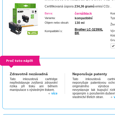
Certifikovaná úspora
234,36 gramů
emisí CO
.
2
Barva:
černá/black
Kus
Varianta:
kompatibilní
Typ
Objem nebo obsah:
130 ml
Živ
Brother LC-3239XL
Výr
Kompatibilní s:
BK
Kód
Gru
Proč tuto náplň
Zdravotně nezávadná
Neporušuje patenty
Tato inkoustová cartridge
Tato inkoustová cartri
nepředstavuje zvýšená zdravotní
neporušuje patentovou och
rizika při tisku ani během
originálního výrobc
manipulace s výsledným tiskem.
nevystavuje tak kupující riz
více
spojeným s porušením dušev
vlastnictví třetích stran.