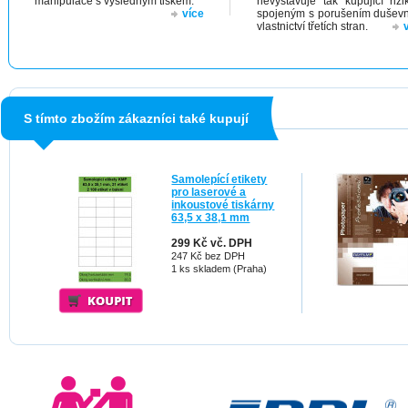
manipulace s výsledným tiskem.
nevystavuje tak kupující riz
více
spojeným s porušením dušev
vlastnictví třetích stran.
S tímto zbožím zákazníci také kupují
Samolepící etikety
pro laserové a
inkoustové tiskárny
63,5 x 38,1 mm
299 Kč vč. DPH
247 Kč bez DPH
1 ks skladem (Praha)