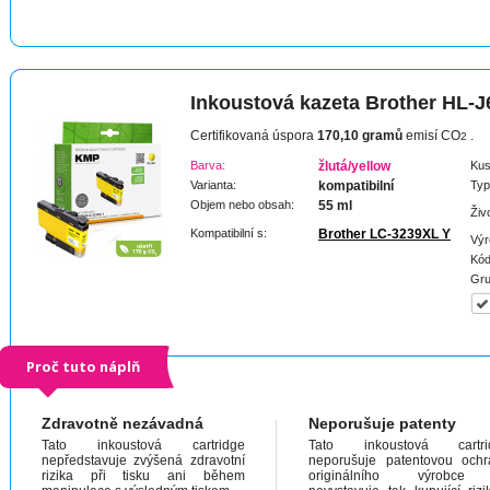
Inkoustová kazeta Brother HL-J
Certifikovaná úspora
170,10 gramů
emisí CO
.
2
Barva:
žlutá/yellow
Kus
Varianta:
kompatibilní
Typ
Objem nebo obsah:
55 ml
Živ
Kompatibilní s:
Brother LC-3239XL Y
Výr
Kód
Gru
Proč tuto náplň
Zdravotně nezávadná
Neporušuje patenty
Tato inkoustová cartridge
Tato inkoustová cartri
nepředstavuje zvýšená zdravotní
neporušuje patentovou och
rizika při tisku ani během
originálního výrobc