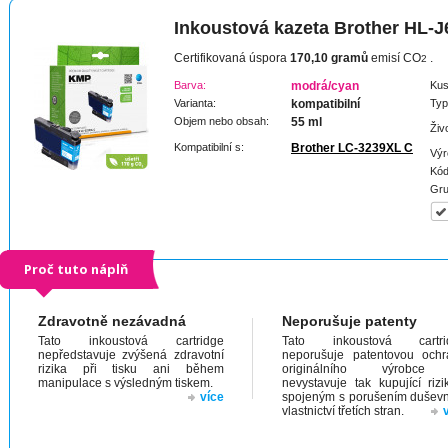
Inkoustová kazeta Brother HL-J
Certifikovaná úspora
170,10 gramů
emisí CO
.
2
Barva:
modrá/cyan
Kus
Varianta:
kompatibilní
Typ
Objem nebo obsah:
55 ml
Živ
Kompatibilní s:
Brother LC-3239XL C
Výr
Kód
Gru
Proč tuto náplň
Zdravotně nezávadná
Neporušuje patenty
Tato inkoustová cartridge
Tato inkoustová cartri
nepředstavuje zvýšená zdravotní
neporušuje patentovou och
rizika při tisku ani během
originálního výrobc
manipulace s výsledným tiskem.
nevystavuje tak kupující riz
více
spojeným s porušením dušev
vlastnictví třetích stran.