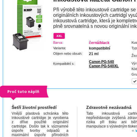
Při výrobě této inkoustové cartridge s
originálních inkoustových cartridgí vyu
inkoustová cartridge, která je komplet
plně srovnatelná s novou originální ink
Barva:
černá/black
Kus
Varianta:
kompatibilní
Typ
Objem nebo obsah:
21 ml
Živ
Canon PG-540
Výr
Kompatibilní s:
Canon PG-540XL
Kód
Gru
Proč tuto náplň
Šetří životní prostředí
Zdravotně nezávadná
Vnější plastová schránka této
Tato inkoustová cartri
inkoustové cartridge je vyrobena
nepředstavuje zvýšená zdrav
z dříve použité originální
rizika při tisku ani bě
cartridge. Došlo tak k významné
manipulace s výsledným tiske
úspoře tvorby odpadů a
maximální úspoře přírodních