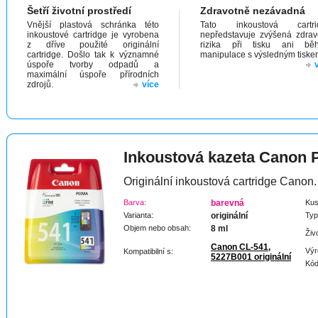
Šetří životní prostředí
Zdravotně nezávadná
Vnější plastová schránka této
Tato inkoustová cartri
inkoustové cartridge je vyrobena
nepředstavuje zvýšená zdrav
z dříve použité originální
rizika při tisku ani bě
cartridge. Došlo tak k významné
manipulace s výsledným tiske
úspoře tvorby odpadů a
maximální úspoře přírodních
zdrojů.
více
Inkoustová kazeta Canon
Originální inkoustová cartridge Canon.
Barva:
barevná
Kus
Varianta:
originální
Typ
Objem nebo obsah:
8 ml
Živ
Canon CL-541,
Výr
Kompatibilní s:
5227B001 originální
Kód