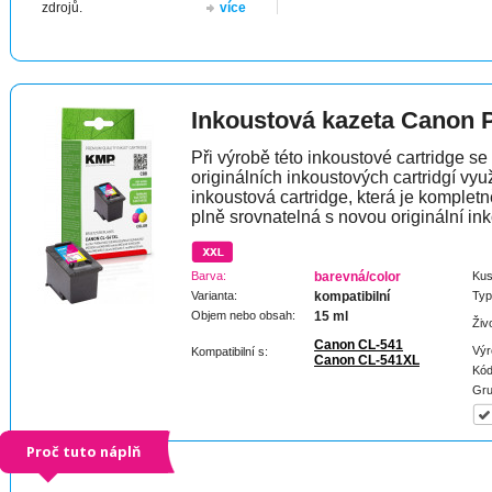
zdrojů.
více
Inkoustová kazeta Canon
Při výrobě této inkoustové cartridge s
originálních inkoustových cartridgí vyu
inkoustová cartridge, která je komplet
plně srovnatelná s novou originální ink
Barva:
barevná/color
Kus
Varianta:
kompatibilní
Typ
Objem nebo obsah:
15 ml
Živ
Canon CL-541
Výr
Kompatibilní s:
Canon CL-541XL
Kód
Gru
Proč tuto náplň