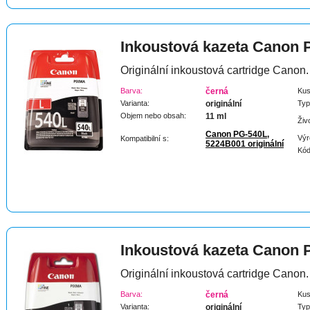
Inkoustová kazeta Canon
Originální inkoustová cartridge Canon.
Barva:
černá
Kus
Varianta:
originální
Typ
Objem nebo obsah:
11 ml
Živ
Canon PG-540L,
Výr
Kompatibilní s:
5224B001 originální
Kód
Inkoustová kazeta Canon
Originální inkoustová cartridge Canon.
Barva:
černá
Kus
Varianta:
originální
Typ