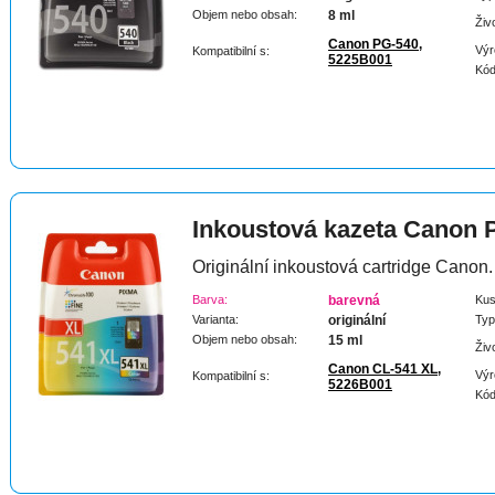
Objem nebo obsah:
8 ml
Živ
Canon PG-540,
Výr
Kompatibilní s:
5225B001
Kód
Inkoustová kazeta Canon
Originální inkoustová cartridge Canon.
Barva:
barevná
Kus
Varianta:
originální
Typ
Objem nebo obsah:
15 ml
Živ
Canon CL-541 XL,
Výr
Kompatibilní s:
5226B001
Kód