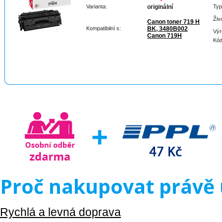
Varianta:
originální
Typ
Živ
Canon toner 719 H
Kompatibilní s:
BK, 3480B002
Výr
Canon 719H
Kód
Proč nakupovat právě 
Rychlá a levná doprava