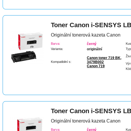
Toner Canon i-SENSYS L
Originální tonerová kazeta Canon
Barva:
černý
Kus
Varianta:
originální
Typ
Živ
Canon toner 719 BK,
Kompatibilní s:
3479B002
Výr
Canon 719
Kód
Toner Canon i-SENSYS L
Originální tonerová kazeta Canon
Barva:
černý
Kus