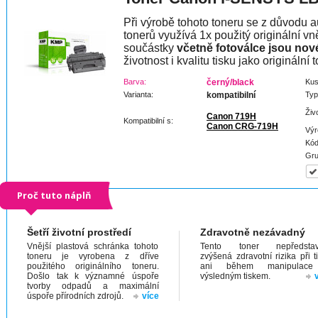
Při výrobě tohoto toneru se z důvodu a
tonerů využívá 1x použitý originální vně
součástky
včetně fotoválce jsou nov
životnost i kvalitu tisku jako originální t
Barva:
černý/black
Kus
Varianta:
kompatibilní
Typ
Živ
Canon 719H
Kompatibilní s:
Canon CRG-719H
Výr
Kód
Gru
Proč tuto náplň
Šetří životní prostředí
Zdravotně nezávadný
Vnější plastová schránka tohoto
Tento toner nepředstav
toneru je vyrobena z dříve
zvýšená zdravotní rizika při t
použitého originálního toneru.
ani během manipulac
Došlo tak k významné úspoře
výsledným tiskem.
tvorby odpadů a maximální
úspoře přírodních zdrojů.
více