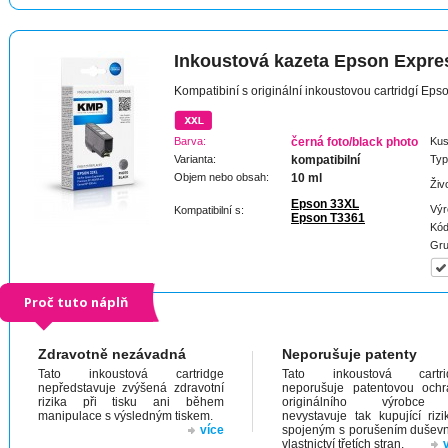
Inkoustová kazeta Epson Expr
Kompatibiní s originální inkoustovou cartridgí E
Barva:
černá foto/black photo
Kus
Varianta:
kompatibilní
Typ
Objem nebo obsah:
10 ml
Živ
Epson 33XL
Výr
Kompatibilní s:
Epson T3361
Kód
Gru
Proč tuto náplň
Zdravotně nezávadná
Neporušuje patenty
Tato inkoustová cartridge
Tato inkoustová cartri
nepředstavuje zvýšená zdravotní
neporušuje patentovou och
rizika při tisku ani během
originálního výrobc
manipulace s výsledným tiskem.
nevystavuje tak kupující riz
více
spojeným s porušením dušev
vlastnictví třetích stran.