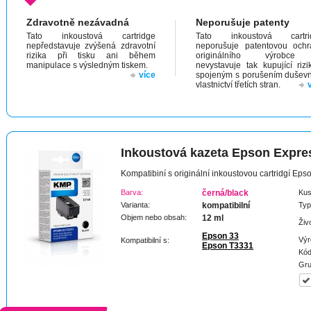
Zdravotně nezávadná
Neporušuje patenty
Tato inkoustová cartridge
Tato inkoustová cartri
nepředstavuje zvýšená zdravotní
neporušuje patentovou och
rizika při tisku ani během
originálního výrobc
manipulace s výsledným tiskem.
nevystavuje tak kupující riz
více
spojeným s porušením dušev
vlastnictví třetích stran.
Inkoustová kazeta Epson Expr
Kompatibiní s originální inkoustovou cartridgí E
Barva:
černá/black
Kus
Varianta:
kompatibilní
Typ
Objem nebo obsah:
12 ml
Živ
Epson 33
Výr
Kompatibilní s:
Epson T3331
Kód
Gru