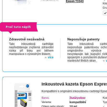
Epson T3343
Kód
Gru
Proč tuto náplň
Zdravotně nezávadná
Neporušuje patenty
Tato inkoustová cartridge
Tato inkoustová cartri
nepředstavuje zvýšená zdravotní
neporušuje patentovou och
rizika při tisku ani během
originálního výrobc
manipulace s výsledným tiskem.
nevystavuje tak kupující riz
více
spojeným s porušením dušev
vlastnictví třetích stran.
Inkoustová kazeta Epson Expr
Kompatibiní s originální inkoustovou cartridgí E
Barva:
žlutá/yellow
Kus
Varianta:
kompatibilní
Typ
Objem nebo obsah:
10 ml