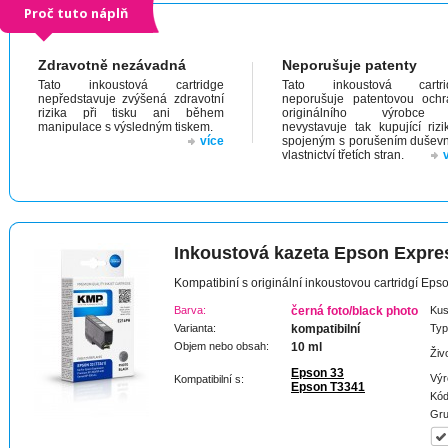
Proč tuto náplň
Zdravotně nezávadná
Neporušuje patenty
Tato inkoustová cartridge
Tato inkoustová cartri
nepředstavuje zvýšená zdravotní
neporušuje patentovou och
rizika při tisku ani během
originálního výrobc
manipulace s výsledným tiskem.
nevystavuje tak kupující riz
více
spojeným s porušením dušev
vlastnictví třetích stran.
Inkoustová kazeta Epson Expr
Kompatibiní s originální inkoustovou cartridgí E
Barva:
černá foto/black photo
Kus
Varianta:
kompatibilní
Typ
Objem nebo obsah:
10 ml
Živ
Epson 33
Výr
Kompatibilní s:
Epson T3341
Kód
Gru