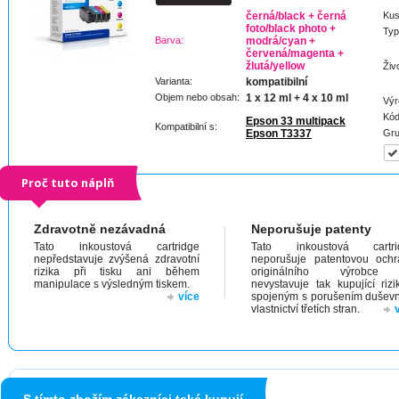
černá/black + černá
Kus
foto/black photo +
Typ
Barva:
modrá/cyan +
červená/magenta +
žlutá/yellow
Živ
Varianta:
kompatibilní
Objem nebo obsah:
1 x 12 ml + 4 x 10 ml
Výr
Kód
Epson 33 multipack
Kompatibilní s:
Epson T3337
Gru
Proč tuto náplň
Zdravotně nezávadná
Neporušuje patenty
Tato inkoustová cartridge
Tato inkoustová cartri
nepředstavuje zvýšená zdravotní
neporušuje patentovou och
rizika při tisku ani během
originálního výrobc
manipulace s výsledným tiskem.
nevystavuje tak kupující riz
více
spojeným s porušením dušev
vlastnictví třetích stran.