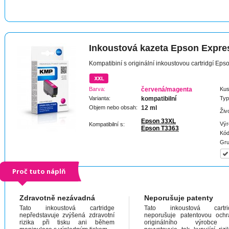
Inkoustová kazeta Epson Expr
Kompatibiní s originální inkoustovou cartridgí E
Barva:
červená/magenta
Kus
Varianta:
kompatibilní
Typ
Objem nebo obsah:
12 ml
Živ
Epson 33XL
Výr
Kompatibilní s:
Epson T3363
Kód
Gru
Proč tuto náplň
Zdravotně nezávadná
Neporušuje patenty
Tato inkoustová cartridge
Tato inkoustová cartri
nepředstavuje zvýšená zdravotní
neporušuje patentovou och
rizika při tisku ani během
originálního výrobc