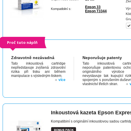
Živ
Epson 33
Výr
Kompatibilní s:
Epson T3344
Kód
Gru
Proč tuto náplň
Zdravotně nezávadná
Neporušuje patenty
Tato inkoustová cartridge
Tato inkoustová cartri
nepředstavuje zvýšená zdravotní
neporušuje patentovou och
rizika při tisku ani během
originálního výrobc
manipulace s výsledným tiskem.
nevystavuje tak kupující riz
více
spojeným s porušením dušev
vlastnictví třetích stran.
Inkoustová kazeta Epson Expr
Kompatibiní s originální inkoustovou sadou cartr