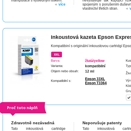
manipulace s výsledným tiskem.
nevystavuje tak kupující riz
více
spojeným s porušením dušev
vlastnictví třetích stran.
Inkoustová kazeta Epson Expr
Kompatibiní s originální inkoustovou cartridgí E
Barva:
žlutá/yellow
Kus
Varianta:
kompatibilní
Typ
Objem nebo obsah:
12 ml
Živ
Epson 33XL
Výr
Kompatibilní s:
Epson T3364
Kód
Gru
Proč tuto náplň
Zdravotně nezávadná
Neporušuje patenty
Tato inkoustová cartridge
Tato inkoustová cartri