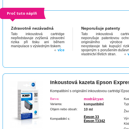
Proč tuto náplň
Zdravotně nezávadná
Neporušuje patenty
Tato inkoustová cartridge
Tato inkoustová cartri
nepředstavuje zvýšená zdravotní
neporušuje patentovou och
rizika při tisku ani během
originálního výrobc
manipulace s výsledným tiskem.
nevystavuje tak kupující riz
více
spojeným s porušením dušev
vlastnictví třetích stran.
Inkoustová kazeta Epson Expr
Kompatibiní s originální inkoustovou cartridgí E
Barva:
modrá/cyan
Kus
Varianta:
kompatibilní
Typ
Objem nebo obsah:
10 ml
Živ
Epson 33
Výr
Kompatibilní s:
Epson T3342
Kód
Gru