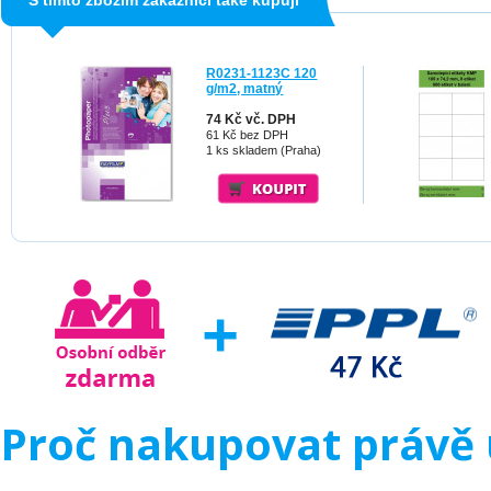
S tímto zbožím zákazníci také kupují
R0231-1123C 120
g/m2, matný
74 Kč vč. DPH
61 Kč bez DPH
1 ks skladem (Praha)
Proč nakupovat právě 