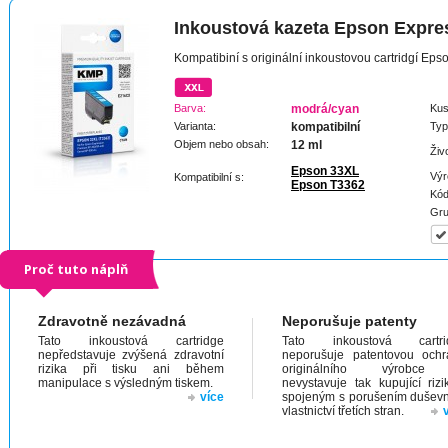
Inkoustová kazeta Epson Expr
Kompatibiní s originální inkoustovou cartridgí E
Barva:
modrá/cyan
Kus
Varianta:
kompatibilní
Typ
Objem nebo obsah:
12 ml
Živ
Epson 33XL
Výr
Kompatibilní s:
Epson T3362
Kód
Gru
Proč tuto náplň
Zdravotně nezávadná
Neporušuje patenty
Tato inkoustová cartridge
Tato inkoustová cartri
nepředstavuje zvýšená zdravotní
neporušuje patentovou och
rizika při tisku ani během
originálního výrobc
manipulace s výsledným tiskem.
nevystavuje tak kupující riz
více
spojeným s porušením dušev
vlastnictví třetích stran.