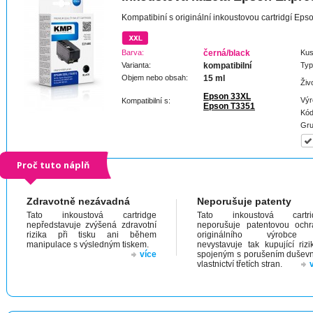
Kompatibiní s originální inkoustovou cartridgí E
Barva:
černá/black
Kus
Varianta:
kompatibilní
Typ
Objem nebo obsah:
15 ml
Živ
Epson 33XL
Výr
Kompatibilní s:
Epson T3351
Kód
Gru
Proč tuto náplň
Zdravotně nezávadná
Neporušuje patenty
Tato inkoustová cartridge
Tato inkoustová cartri
nepředstavuje zvýšená zdravotní
neporušuje patentovou och
rizika při tisku ani během
originálního výrobc
manipulace s výsledným tiskem.
nevystavuje tak kupující riz
více
spojeným s porušením dušev
vlastnictví třetích stran.