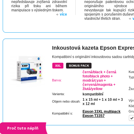
nepředstavuje zvýšená zdravotní
neporušuje patentovou och
rizika při tisku ani během
originálního výrobc
manipulace s výsledným tiskem.
nevystavuje tak kupující riz
více
spojeným s porušením dušev
vlastnictví třetích stran.
Inkoustová kazeta Epson Expr
Kompatibiní s originální inkoustovou sadou cartr
černá/black + černá
Kus
foto/black photo +
Typ
Barva:
modrá/cyan +
červená/magenta +
žlutá/yellow
Živ
Varianta:
kompatibilní
1 x 15 ml + 1 x 10 ml + 3
Výr
Objem nebo obsah:
x 12 ml
Kód
Epson 33XL multipack
Gru
Kompatibilní s:
Epson T3357
Proč tuto náplň