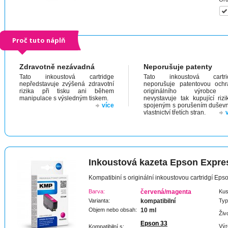
Proč tuto náplň
Zdravotně nezávadná
Neporušuje patenty
Tato inkoustová cartridge
Tato inkoustová cartri
nepředstavuje zvýšená zdravotní
neporušuje patentovou och
rizika při tisku ani během
originálního výrobc
manipulace s výsledným tiskem.
nevystavuje tak kupující riz
více
spojeným s porušením dušev
vlastnictví třetích stran.
Inkoustová kazeta Epson Expr
Kompatibiní s originální inkoustovou cartridgí E
Barva:
červená/magenta
Kus
Varianta:
kompatibilní
Typ
Objem nebo obsah:
10 ml
Živ
Epson 33
Výr
Kompatibilní s: