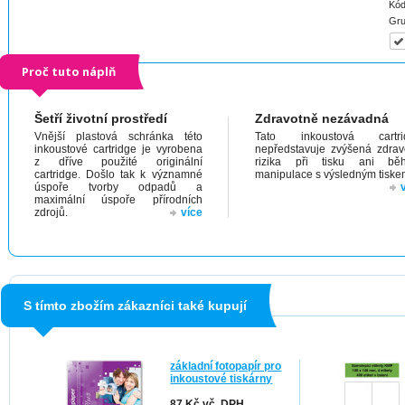
Kód
Gru
Proč tuto náplň
Šetří životní prostředí
Zdravotně nezávadná
Vnější plastová schránka této
Tato inkoustová cartri
inkoustové cartridge je vyrobena
nepředstavuje zvýšená zdrav
z dříve použité originální
rizika při tisku ani bě
cartridge. Došlo tak k významné
manipulace s výsledným tiske
úspoře tvorby odpadů a
maximální úspoře přírodních
zdrojů.
více
S tímto zbožím zákazníci také kupují
základní fotopapír pro
inkoustové tiskárny
87 Kč vč. DPH