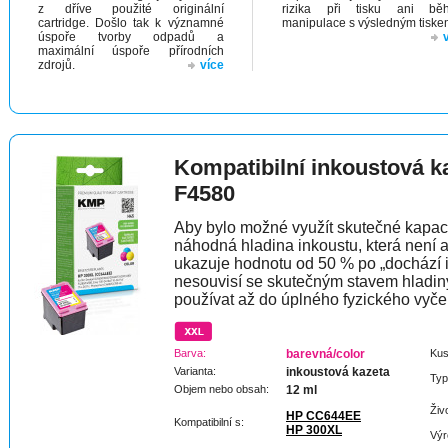
z dříve použité originální
rizika při tisku ani bě
cartridge. Došlo tak k významné
manipulace s výsledným tiske
úspoře tvorby odpadů a
maximální úspoře přírodních
zdrojů.
více
Kompatibilní inkoustová 
F4580
Aby bylo možné využít skutečné kapaci
náhodná hladina inkoustu, která není 
ukazuje hodnotu od 50 % po „dochází 
nesouvisí se skutečným stavem hladin
používat až do úplného fyzického vyče
Barva:
barevná/color
Kus
Varianta:
inkoustová kazeta
Typ
Objem nebo obsah:
12 ml
Živ
HP CC644EE
Kompatibilní s:
HP 300XL
Výr