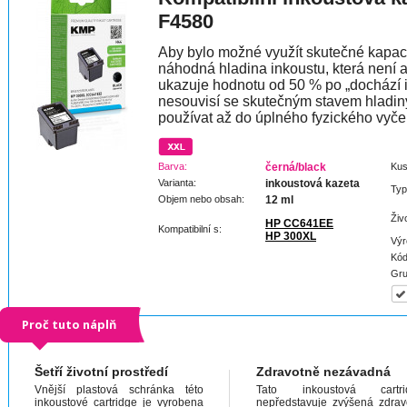
F4580
Aby bylo možné využít skutečné kapaci
náhodná hladina inkoustu, která není 
ukazuje hodnotu od 50 % po „dochází 
nesouvisí se skutečným stavem hladin
používat až do úplného fyzického vyče
Barva:
černá/black
Kus
Varianta:
inkoustová kazeta
Typ
Objem nebo obsah:
12 ml
Živ
HP CC641EE
Kompatibilní s:
HP 300XL
Výr
Kód
Gru
Proč tuto náplň
Šetří životní prostředí
Zdravotně nezávadná
Vnější plastová schránka této
Tato inkoustová cartri
inkoustové cartridge je vyrobena
nepředstavuje zvýšená zdrav