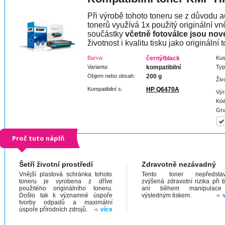
Při výrobě tohoto toneru se z důvodu a
tonerů využívá 1x použitý originální vně
součástky
včetně fotoválce jsou nov
životnost i kvalitu tisku jako originální t
Barva:
černý/black
Kus
Varianta:
kompatibilní
Typ
Objem nebo obsah:
200 g
Živ
Kompatibilní s:
HP Q6470A
Výr
Kód
Gru
Proč tuto náplň
Šetří životní prostředí
Zdravotně nezávadný
Vnější plastová schránka tohoto
Tento toner nepředstav
toneru je vyrobena z dříve
zvýšená zdravotní rizika při t
použitého originálního toneru.
ani během manipulac
Došlo tak k významné úspoře
výsledným tiskem.
tvorby odpadů a maximální
úspoře přírodních zdrojů.
více