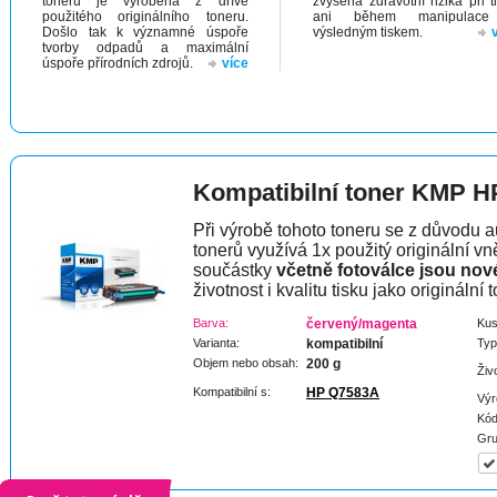
toneru je vyrobena z dříve
zvýšená zdravotní rizika při t
použitého originálního toneru.
ani během manipulac
Došlo tak k významné úspoře
výsledným tiskem.
tvorby odpadů a maximální
úspoře přírodních zdrojů.
více
Kompatibilní toner KMP H
Při výrobě tohoto toneru se z důvodu a
tonerů využívá 1x použitý originální vně
součástky
včetně fotoválce jsou nov
životnost i kvalitu tisku jako originální t
Barva:
červený/magenta
Kus
Varianta:
kompatibilní
Typ
Objem nebo obsah:
200 g
Živ
Kompatibilní s:
HP Q7583A
Výr
Kód
Gru