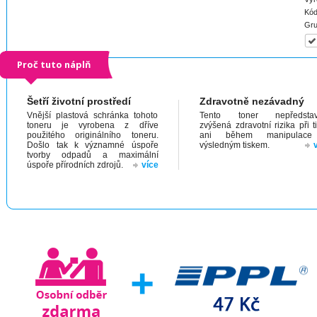
Kód
Gru
Proč tuto náplň
Šetří životní prostředí
Zdravotně nezávadný
Vnější plastová schránka tohoto
Tento toner nepředstav
toneru je vyrobena z dříve
zvýšená zdravotní rizika při t
použitého originálního toneru.
ani během manipulac
Došlo tak k významné úspoře
výsledným tiskem.
tvorby odpadů a maximální
úspoře přírodních zdrojů.
více