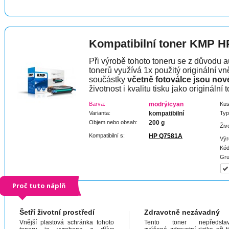
Kompatibilní toner KMP H
Při výrobě tohoto toneru se z důvodu a
tonerů využívá 1x použitý originální vně
součástky
včetně fotoválce jsou nov
životnost i kvalitu tisku jako originální t
Barva:
modrý/cyan
Kus
Varianta:
kompatibilní
Typ
Objem nebo obsah:
200 g
Živ
Kompatibilní s:
HP Q7581A
Výr
Kód
Gru
Proč tuto náplň
Šetří životní prostředí
Zdravotně nezávadný
Vnější plastová schránka tohoto
Tento toner nepředstav