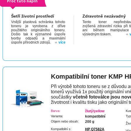
Proč tuto náplň
Šetří životní prostředí
Zdravotně nezávadný
Vnější plastová schránka tohoto
Tento toner nepředstav
toneru je vyrobena z dříve
zvýšená zdravotní rizika při t
použitého originálního toneru.
ani během manipulac
Došlo tak k významné úspoře
výsledným tiskem.
tvorby odpadů a maximální
úspoře přírodních zdrojů.
více
Kompatibilní toner KMP H
Při výrobě tohoto toneru se z důvodu a
tonerů využívá 1x použitý originální vně
součástky
včetně fotoválce jsou nov
životnost i kvalitu tisku jako originální t
Barva:
žlutý/yellow
Kus
Varianta:
kompatibilní
Typ
Objem nebo obsah:
200 g
Živ
Kompatibilní s:
HP Q7582A
Výr