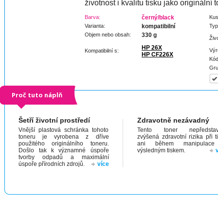
životnost i kvalitu tisku jako originální t
Barva:
černý/black
Kus
Varianta:
kompatibilní
Typ
Objem nebo obsah:
330 g
Živ
HP 26X
Výr
Kompatibilní s:
HP CF226X
Kód
Gru
Proč tuto náplň
Šetří životní prostředí
Zdravotně nezávadný
Vnější plastová schránka tohoto
Tento toner nepředstav
toneru je vyrobena z dříve
zvýšená zdravotní rizika při t
použitého originálního toneru.
ani během manipulac
Došlo tak k významné úspoře
výsledným tiskem.
tvorby odpadů a maximální
úspoře přírodních zdrojů.
více