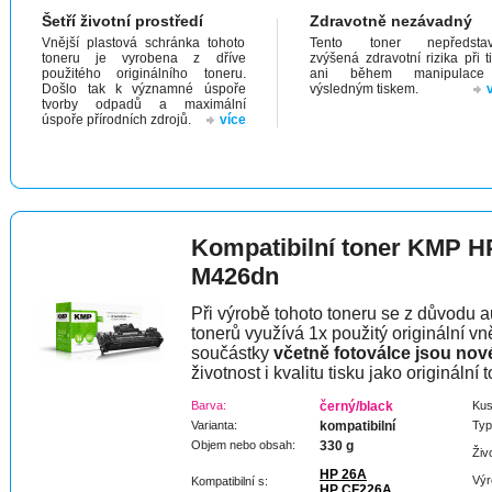
Šetří životní prostředí
Zdravotně nezávadný
Vnější plastová schránka tohoto
Tento toner nepředstav
toneru je vyrobena z dříve
zvýšená zdravotní rizika při t
použitého originálního toneru.
ani během manipulac
Došlo tak k významné úspoře
výsledným tiskem.
tvorby odpadů a maximální
úspoře přírodních zdrojů.
více
Kompatibilní toner KMP H
M426dn
Při výrobě tohoto toneru se z důvodu a
tonerů využívá 1x použitý originální vně
součástky
včetně fotoválce jsou nov
životnost i kvalitu tisku jako originální t
Barva:
černý/black
Kus
Varianta:
kompatibilní
Typ
Objem nebo obsah:
330 g
Živ
HP 26A
Výr
Kompatibilní s:
HP CF226A