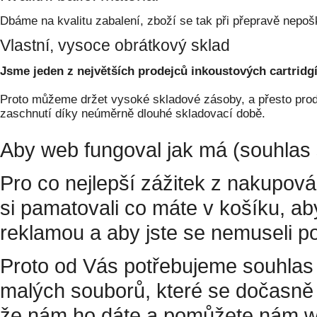
Dbáme na kvalitu zabalení, zboží se tak při přepravě nepoš
Vlastní, vysoce obrátkový sklad
Jsme jeden z největších prodejců inkoustových cartridgí
Proto můžeme držet vysoké skladové zásoby, a přesto prodá
zaschnutí díky neúměrně dlouhé skladovací době.
Aby web fungoval jak má (souhlas 
Pro co nejlepší zážitek z nakupov
si pamatovali co máte v košíku, a
reklamou a aby jste se nemuseli p
Proto od Vás potřebujeme souhlas 
malých souborů, které se dočasně 
že nám ho dáte a pomůžete nám w