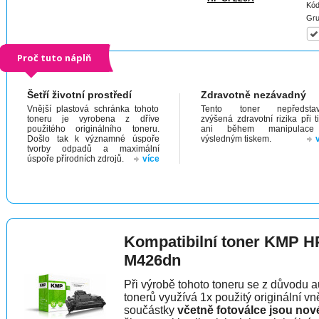
Kód
Gru
Proč tuto náplň
Šetří životní prostředí
Zdravotně nezávadný
Vnější plastová schránka tohoto
Tento toner nepředstav
toneru je vyrobena z dříve
zvýšená zdravotní rizika při t
použitého originálního toneru.
ani během manipulac
Došlo tak k významné úspoře
výsledným tiskem.
tvorby odpadů a maximální
úspoře přírodních zdrojů.
více
Kompatibilní toner KMP H
M426dn
Při výrobě tohoto toneru se z důvodu a
tonerů využívá 1x použitý originální vně
součástky
včetně fotoválce jsou nov