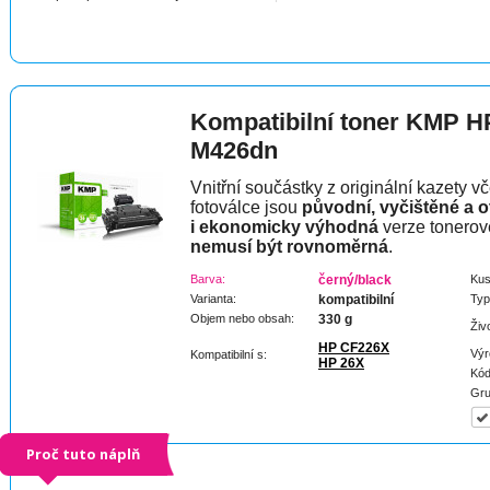
Kompatibilní toner KMP H
M426dn
Vnitřní součástky z originální kazety v
fotoválce jsou
původní, vyčištěné a 
i ekonomicky výhodná
verze tonerov
nemusí být rovnoměrná
.
Barva:
černý/black
Kus
Varianta:
kompatibilní
Typ
Objem nebo obsah:
330 g
Živ
HP CF226X
Výr
Kompatibilní s:
HP 26X
Kód
Gru
Proč tuto náplň