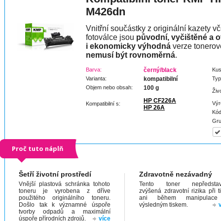
M426dn
Vnitřní součástky z originální kazety v
fotoválce jsou
původní, vyčištěné a 
i ekonomicky výhodná
verze tonerov
nemusí být rovnoměrná
.
Barva:
černý/black
Kus
Varianta:
kompatibilní
Typ
Objem nebo obsah:
100 g
Živ
HP CF226A
Výr
Kompatibilní s:
HP 26A
Kód
Gru
Proč tuto náplň
Šetří životní prostředí
Zdravotně nezávadný
Vnější plastová schránka tohoto
Tento toner nepředstav
toneru je vyrobena z dříve
zvýšená zdravotní rizika při t
použitého originálního toneru.
ani během manipulac
Došlo tak k významné úspoře
výsledným tiskem.
tvorby odpadů a maximální
úspoře přírodních zdrojů.
více