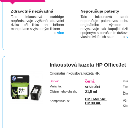
Zdravotně nezávadná
Neporušuje patenty
Tato inkoustová cartridge
Tato inkoustová cartri
nepředstavuje zvýšená zdravotní
neporušuje patentovou och
rizika při tisku ani během
originálního výrobc
manipulace s výsledným tiskem.
nevystavuje tak kupující riz
více
spojeným s porušením dušev
vlastnictví třetích stran.
Inkoustová kazeta HP OfficeJet
Originální inkoustová kazeta HP.
Barva:
černá
Kus
Varianta:
originální
Typ
Objem nebo obsah:
21,5 ml
Živ
HP T6M15AE
Výr
Kompatibilní s:
HP 903XL
Kód