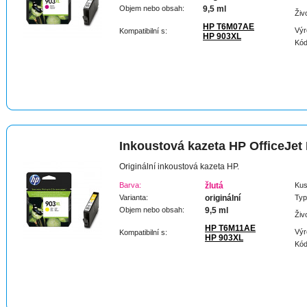
Objem nebo obsah:
9,5 ml
Živ
HP T6M07AE
Výr
Kompatibilní s:
HP 903XL
Kód
Inkoustová kazeta HP OfficeJet
Originální inkoustová kazeta HP.
Barva:
žlutá
Kus
Varianta:
originální
Typ
Objem nebo obsah:
9,5 ml
Živ
HP T6M11AE
Výr
Kompatibilní s:
HP 903XL
Kód