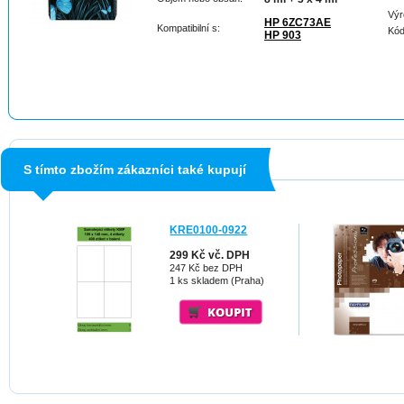
Výr
HP 6ZC73AE
Kompatibilní s:
Kód
HP 903
S tímto zbožím zákazníci také kupují
KRE0100-0922
299 Kč vč. DPH
247 Kč bez DPH
1 ks skladem (Praha)