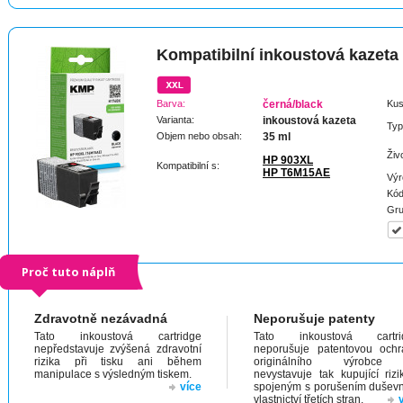
Kompatibilní inkoustová kazeta
Barva:
černá/black
Kus
Varianta:
inkoustová kazeta
Typ
Objem nebo obsah:
35 ml
Živ
HP 903XL
Kompatibilní s:
HP T6M15AE
Výr
Kód
Gru
Proč tuto náplň
Zdravotně nezávadná
Neporušuje patenty
Tato inkoustová cartridge
Tato inkoustová cartri
nepředstavuje zvýšená zdravotní
neporušuje patentovou och
rizika při tisku ani během
originálního výrobc
manipulace s výsledným tiskem.
nevystavuje tak kupující riz
více
spojeným s porušením dušev
vlastnictví třetích stran.