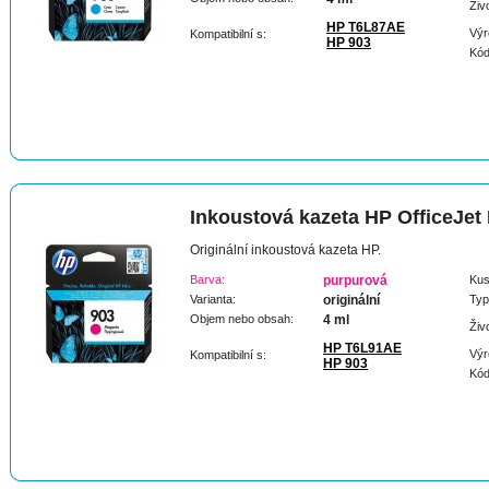
Živ
HP T6L87AE
Výr
Kompatibilní s:
HP 903
Kód
Inkoustová kazeta HP OfficeJet
Originální inkoustová kazeta HP.
Barva:
purpurová
Kus
Varianta:
originální
Typ
Objem nebo obsah:
4 ml
Živ
HP T6L91AE
Výr
Kompatibilní s:
HP 903
Kód