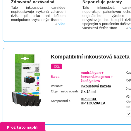
Zdravotně nezávadná
Neporušuje patenty
Tato inkoustová cartridge
Tato inkoustová cartri
nepředstavuje zvýšená zdravotní
neporušuje patentovou och
rizika při tisku ani během
originálního výrobc
manipulace s výsledným tiskem.
nevystavuje tak kupující riz
více
spojeným s porušením dušev
vlastnictví třetích stran.
Kompatibilní inkoustová kazeta
modrá/cyan +
Kus
Barva:
červená/magenta +
Typ
žlutá/yellow
Varianta:
inkoustová kazeta
Živ
Objem nebo obsah:
3 x 14 ml
Výr
HP 903XL
Kompatibilní s:
Kód
HP 1CC20AEA
Gru
Proč tuto náplň