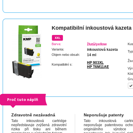
Kompatibilní inkoustová kazeta
Barva:
žlutá/yellow
Kus
Varianta:
inkoustová kazeta
Typ
Objem nebo obsah:
14 ml
Živ
HP 903XL
Kompatibilní s:
HP T6M11AE
Výr
Kód
Gru
Proč tuto náplň
Zdravotně nezávadná
Neporušuje patenty
Tato inkoustová cartridge
Tato inkoustová cartri
nepředstavuje zvýšená zdravotní
neporušuje patentovou och
rizika při tisku ani během
originálního výrobc