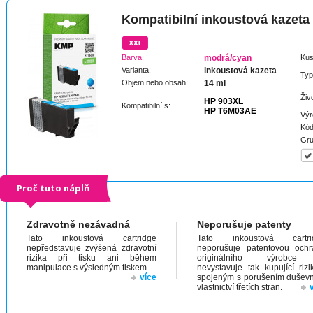
Kompatibilní inkoustová kazeta
Barva:
modrá/cyan
Kus
Varianta:
inkoustová kazeta
Typ
Objem nebo obsah:
14 ml
Živ
HP 903XL
Kompatibilní s:
HP T6M03AE
Výr
Kód
Gru
Proč tuto náplň
Zdravotně nezávadná
Neporušuje patenty
Tato inkoustová cartridge
Tato inkoustová cartri
nepředstavuje zvýšená zdravotní
neporušuje patentovou och
rizika při tisku ani během
originálního výrobc
manipulace s výsledným tiskem.
nevystavuje tak kupující riz
více
spojeným s porušením dušev
vlastnictví třetích stran.