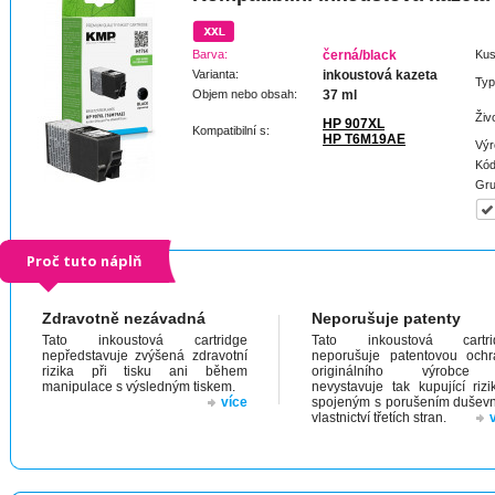
Barva:
černá/black
Kus
Varianta:
inkoustová kazeta
Typ
Objem nebo obsah:
37 ml
Živ
HP 907XL
Kompatibilní s:
HP T6M19AE
Výr
Kód
Gru
Proč tuto náplň
Zdravotně nezávadná
Neporušuje patenty
Tato inkoustová cartridge
Tato inkoustová cartri
nepředstavuje zvýšená zdravotní
neporušuje patentovou och
rizika při tisku ani během
originálního výrobc
manipulace s výsledným tiskem.
nevystavuje tak kupující riz
více
spojeným s porušením dušev
vlastnictví třetích stran.