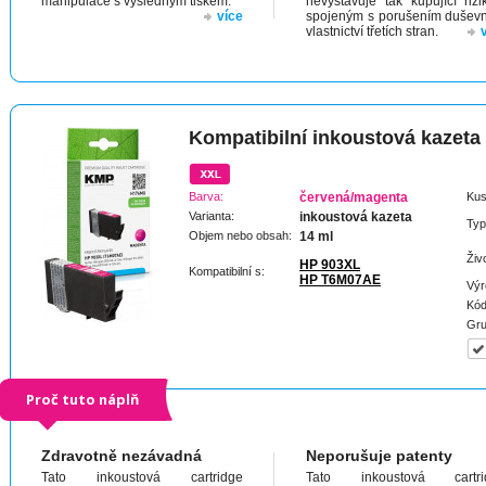
manipulace s výsledným tiskem.
nevystavuje tak kupující riz
více
spojeným s porušením dušev
vlastnictví třetích stran.
Kompatibilní inkoustová kazeta
Barva:
červená/magenta
Kus
Varianta:
inkoustová kazeta
Typ
Objem nebo obsah:
14 ml
Živ
HP 903XL
Kompatibilní s:
HP T6M07AE
Výr
Kód
Gru
Proč tuto náplň
Zdravotně nezávadná
Neporušuje patenty
Tato inkoustová cartridge
Tato inkoustová cartri