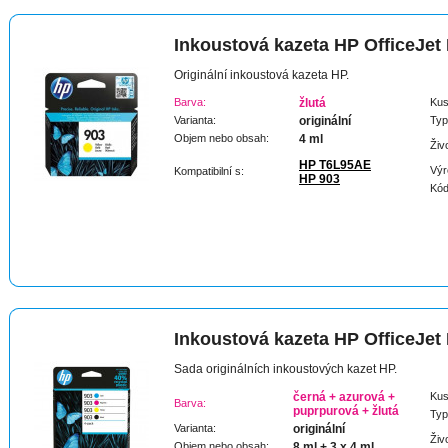
Inkoustová kazeta HP OfficeJet
Originální inkoustová kazeta HP.
Barva:
žlutá
Kus
Varianta:
originální
Typ
Objem nebo obsah:
4 ml
Živ
HP T6L95AE
Výr
Kompatibilní s:
HP 903
Kód
Inkoustová kazeta HP OfficeJet
Sada originálních inkoustových kazet HP.
černá + azurová +
Kus
Barva:
puprpurová + žlutá
Typ
Varianta:
originální
Živ
Objem nebo obsah:
8 ml + 3 x 4 ml