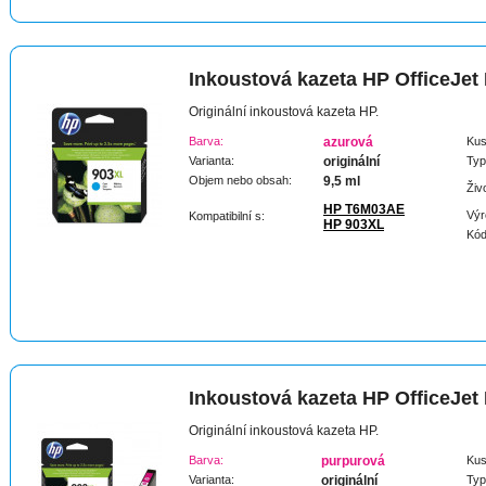
Inkoustová kazeta HP OfficeJet
Originální inkoustová kazeta HP.
Barva:
azurová
Kus
Varianta:
originální
Typ
Objem nebo obsah:
9,5 ml
Živ
HP T6M03AE
Výr
Kompatibilní s:
HP 903XL
Kód
Inkoustová kazeta HP OfficeJet
Originální inkoustová kazeta HP.
Barva:
purpurová
Kus
Varianta:
originální
Typ