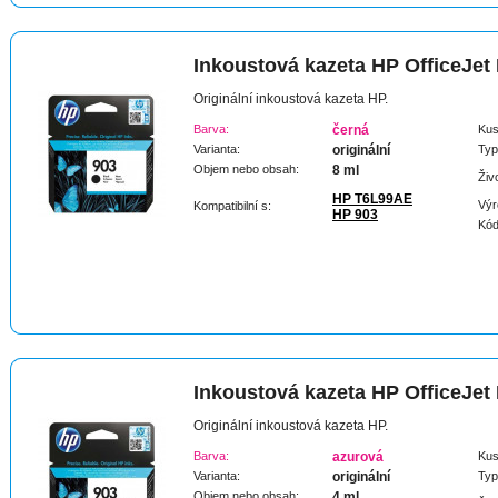
Inkoustová kazeta HP OfficeJet
Originální inkoustová kazeta HP.
Barva:
černá
Kus
Varianta:
originální
Typ
Objem nebo obsah:
8 ml
Živ
HP T6L99AE
Výr
Kompatibilní s:
HP 903
Kód
Inkoustová kazeta HP OfficeJet
Originální inkoustová kazeta HP.
Barva:
azurová
Kus
Varianta:
originální
Typ
Objem nebo obsah:
4 ml