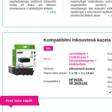
nepředstavuje zvýšená zdravotní
neporušuje patentovou och
rizika při tisku ani během
originálního výrobc
manipulace s výsledným tiskem.
nevystavuje tak kupující riz
více
spojeným s porušením dušev
vlastnictví třetích stran.
Kompatibilní inkoustová kazeta
černá/black +
Kus
modrá/cyan +
Barva:
Typ
červená/magenta +
žlutá/yellow
Varianta:
inkoustová kazeta
Živ
Objem nebo obsah:
1 x 35 + 3 x 14 ml
Výr
HP 903XL
Kompatibilní s:
Kód
HP 3HZ51AE
Gru
Proč tuto náplň