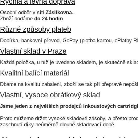
Rychlá a levná doprava
Osobní odběr v síti
Zásilkovna.
.
Zboží dodáme
do 24 hodin
.
Různé způsoby plateb
Dobírka, bankovní převod, GoPay (platba kartou, ePlatby 
Vlastní sklad v Praze
Každá položka, u níž je uvedeno skladem, je skutečně skl
Kvalitní balící materiál
Dbáme na kvalitu zabalení, zboží se tak při přepravě nepoš
Vlastní, vysoce obrátkový sklad
Jsme jeden z největších prodejců inkoustových cartridgí
Proto můžeme držet vysoké skladové zásoby, a přesto prodá
zaschnutí díky neúměrně dlouhé skladovací době.