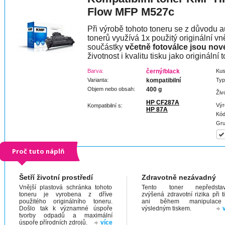
Flow MFP M527c
Při výrobě tohoto toneru se z důvodu a
tonerů využívá 1x použitý originální vně
součástky
včetně fotoválce jsou nov
životnost i kvalitu tisku jako originální t
Barva:
černý/black
Kus
Varianta:
kompatibilní
Typ
Objem nebo obsah:
400 g
Živ
HP CF287A
Výr
Kompatibilní s:
HP 87A
Kód
Gru
Proč tuto náplň
Šetří životní prostředí
Zdravotně nezávadný
Vnější plastová schránka tohoto
Tento toner nepředstav
toneru je vyrobena z dříve
zvýšená zdravotní rizika při t
použitého originálního toneru.
ani během manipulac
Došlo tak k významné úspoře
výsledným tiskem.
tvorby odpadů a maximální
úspoře přírodních zdrojů.
více