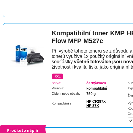
Kompatibilní toner KMP H
Flow MFP M527c
Při výrobě tohoto toneru se z důvodu a
tonerů využívá 1x použitý originální vně
součástky
včetně fotoválce jsou nov
životnost i kvalitu tisku jako originální t
Barva:
černý/black
Kus
Varianta:
kompatibilní
Typ
Objem nebo obsah:
750 g
Živ
HP CF287X
Výr
Kompatibilní s:
HP 87X
Kód
Gru
Proč tuto náplň