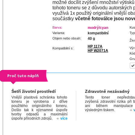
možné docílit zvýšení množství výtisků 
tohoto toneru se z důvodu autorských p
využívá 1x použitý originální vnější oba
součástky
včetně fotoválce jsou nov
Barva:
modrý/cyan
Kus
Varianta:
kompatibilní
Typ
Objem nebo obsah:
40 g
Živ
HP 117A
Výr
Kompatibilní s:
HP W2071A
Kód
Gru
Proč tuto náplň
Šetří životní prostředí
Zdravotně nezávadný
Vnější plastová schránka tohoto
Tento toner nepředstav
toneru je vyrobena z dříve
zvýšená zdravotní rizika při t
použitého originálního toneru.
ani během manipulac
Došlo tak k významné úspoře
výsledným tiskem.
tvorby odpadů a maximální
úspoře přírodních zdrojů.
více