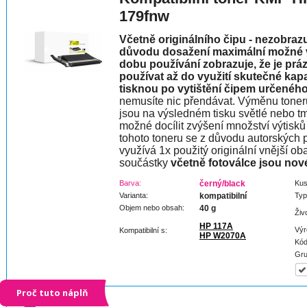
179fnw
Včetně originálního čipu - nezobraz
důvodu dosažení maximální možné vý
dobu používání zobrazuje, že je prá
používat až do využití skutečné kap
tisknou po vytištění čipem určeného
nemusíte nic přendávat. Výměnu toner
jsou na výsledném tisku světlé nebo t
možné docílit zvýšení množství výtisků 
tohoto toneru se z důvodu autorských p
využívá 1x použitý originální vnější oba
součástky
včetně fotoválce jsou nov
Barva:
černý/black
Kus
Varianta:
kompatibilní
Typ
Objem nebo obsah:
40 g
Živ
HP 117A
Výr
Kompatibilní s:
HP W2070A
Kód
Gru
Proč tuto náplň