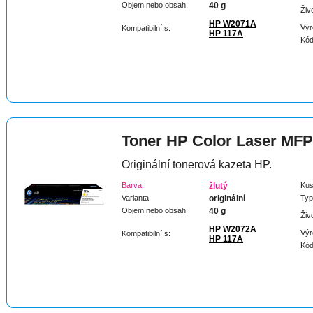
Objem nebo obsah:
40 g
Živ
HP W2071A
Výr
Kompatibilní s:
HP 117A
Kód
Toner HP Color Laser MFP
Originální tonerová kazeta HP.
Barva:
žlutý
Kus
Varianta:
originální
Typ
Objem nebo obsah:
40 g
Živ
HP W2072A
Výr
Kompatibilní s:
HP 117A
Kód