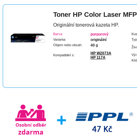
Toner HP Color Laser MFP
Originální tonerová kazeta HP.
Barva:
purpurový
Kus
Varianta:
originální
Typ
Objem nebo obsah:
40 g
Živ
HP W2073A
Výr
Kompatibilní s:
HP 117A
Kód