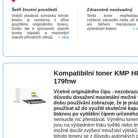
Šetří životní prostředí
Zdravotně nezávadný
Vnější plastová schránka tohoto
Tento toner nepředstav
toneru je vyrobena z dříve
zvýšená zdravotní rizika při t
použitého originálního toneru.
ani během manipulac
Došlo tak k významné úspoře
výsledným tiskem.
tvorby odpadů a maximální
úspoře přírodních zdrojů.
více
Kompatibilní toner KMP H
179fnw
Včetně originálního čipu - nezobraz
důvodu dosažení maximální možné vý
dobu používání zobrazuje, že je prá
používat až do využití skutečné kap
tisknou po vytištění čipem určeného
nemusíte nic přendávat. Výměnu toner
jsou na výsledném tisku světlé nebo t
možné docílit zvýšení množství výtisků 
tohoto toneru se z důvodu autorských p