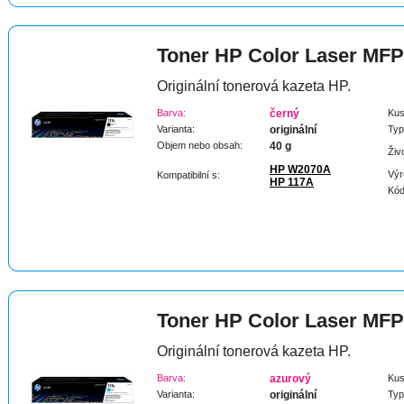
Toner HP Color Laser MFP
Originální tonerová kazeta HP.
Barva:
černý
Kus
Varianta:
originální
Typ
Objem nebo obsah:
40 g
Živ
HP W2070A
Výr
Kompatibilní s:
HP 117A
Kód
Toner HP Color Laser MFP
Originální tonerová kazeta HP.
Barva:
azurový
Kus
Varianta:
originální
Typ