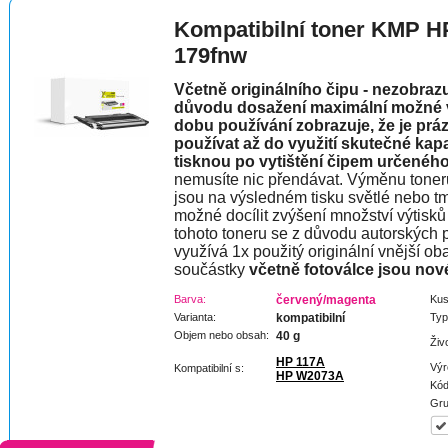
Kompatibilní toner KMP H
179fnw
Včetně originálního čipu - nezobraz
důvodu dosažení maximální možné vý
dobu používání zobrazuje, že je prá
používat až do využití skutečné kap
tisknou po vytištění čipem určeného
nemusíte nic přendávat. Výměnu toner
jsou na výsledném tisku světlé nebo t
možné docílit zvýšení množství výtisků 
tohoto toneru se z důvodu autorských p
využívá 1x použitý originální vnější oba
součástky
včetně fotoválce jsou nov
Barva:
červený/magenta
Kus
Varianta:
kompatibilní
Typ
Objem nebo obsah:
40 g
Živ
HP 117A
Výr
Kompatibilní s:
HP W2073A
Kód
Gru