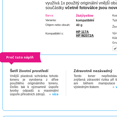
využívá 1x použitý originální vnější oba
součástky
včetně fotoválce jsou nov
Barva:
žlutý/yellow
Kus
Varianta:
kompatibilní
Typ
Objem nebo obsah:
40 g
Živ
HP 117A
Výr
Kompatibilní s:
HP W2072A
Kód
Gru
Proč tuto náplň
Šetří životní prostředí
Zdravotně nezávadný
Vnější plastová schránka tohoto
Tento toner nepředstav
toneru je vyrobena z dříve
zvýšená zdravotní rizika při t
použitého originálního toneru.
ani během manipulac
Došlo tak k významné úspoře
výsledným tiskem.
tvorby odpadů a maximální
úspoře přírodních zdrojů.
více