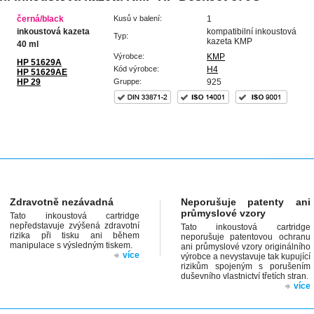
černá/black
Kusů v balení:
1
inkoustová kazeta
kompatibilní inkoustová
Typ:
kazeta KMP
:
40 ml
Výrobce:
KMP
HP 51629A
Kód výrobce:
H4
HP 51629AE
HP 29
Gruppe:
925
Zdravotně nezávadná
Neporušuje patenty ani
průmyslové vzory
Tato inkoustová cartridge
nepředstavuje zvýšená zdravotní
Tato inkoustová cartridge
rizika při tisku ani během
neporušuje patentovou ochranu
manipulace s výsledným tiskem.
ani průmyslové vzory originálního
více
výrobce a nevystavuje tak kupující
rizikům spojeným s porušením
duševního vlastnictví třetích stran.
více