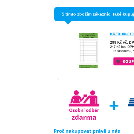
S tímto zbožím zákazníci také kupuj
KRE0100-010
299 Kč vč. D
247 Kč bez DP
1 ks skladem (P
Proč nakupovat právě u nás