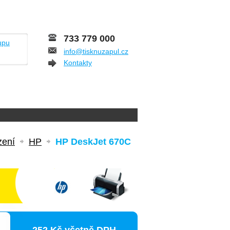
733 779 000
upu
info@tisknuzapul.cz
Kontakty
zení
HP
HP DeskJet 670C