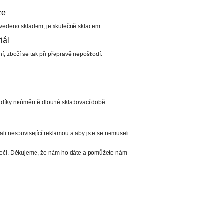
ze
uvedeno skladem, je skutečně skladem.
iál
í, zboží se tak při přepravě nepoškodí.
í díky neúměrně dlouhé skladovací době.
li nesouvisející reklamou a aby jste se nemuseli
ížeči. Děkujeme, že nám ho dáte a pomůžete nám