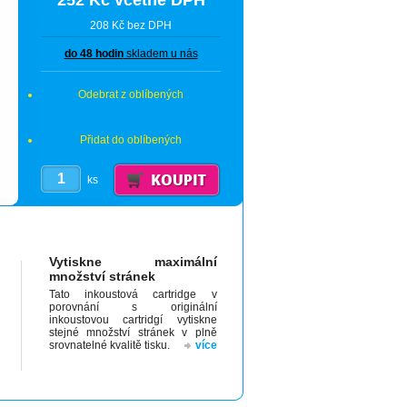
252 Kč včetně DPH
208 Kč bez DPH
do 48 hodin
skladem u nás
Odebrat z oblíbených
Přidat do oblíbených
ks
Vytiskne maximální
množství stránek
Tato inkoustová cartridge v
porovnání s originální
inkoustovou cartridgí vytiskne
stejné množství stránek v plně
srovnatelné kvalitě tisku.
více