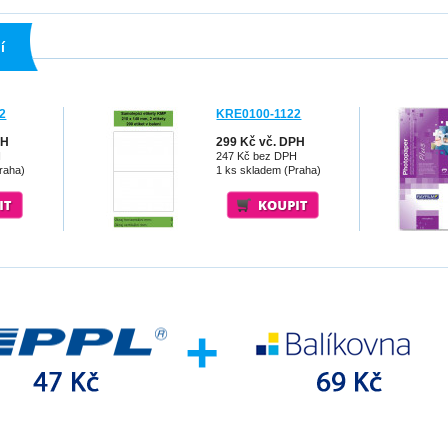
í
2
KRE0100-1122
PH
299 Kč vč. DPH
H
247 Kč bez DPH
raha)
1 ks skladem (Praha)