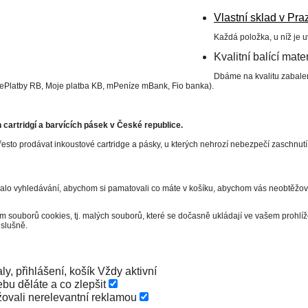
Vlastní sklad v Pra
Každá položka, u níž je 
Kvalitní balící mater
Dbáme na kvalitu zabalen
 ePlatby RB, Moje platba KB, mPeníze mBank, Fio banka).
cartridgí a barvících pásek v České republice.
esto prodávat inkoustové cartridge a pásky, u kterých nehrozí nebezpečí zaschnut
valo vyhledávání, abychom si pamatovali co máte v košíku, abychom vás neobtěžova
m souborů cookies, tj. malých souborů, které se dočasně ukládají ve vašem prohl
slušně.
ly, přihlášení, košík
Vždy aktivní
bu děláte a co zlepšit
ovali nerelevantní reklamou