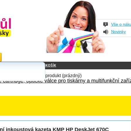
Vše o nák
Novinky
KOŠÍK
produkt
(prázdný)
 cartridge, optické válce pro tiskárny a multifunkční zaří
ní inkoustová kazeta KMP HP DeskJet 670C