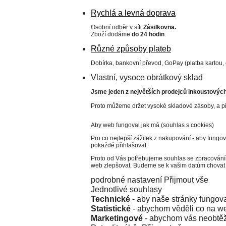
Rychlá a levná doprava
Osobní odběr v síti
Zásilkovna.
.
Zboží dodáme
do 24 hodin
.
Různé způsoby plateb
Dobírka, bankovní převod, GoPay (platba kartou,
Vlastní, vysoce obrátkový sklad
Jsme jeden z největších prodejců inkoustových 
Proto můžeme držet vysoké skladové zásoby, a př
Aby web fungoval jak má (souhlas s cookies)
Pro co nejlepší zážitek z nakupování - aby fungo
pokaždé přihlašovat.
Proto od Vás potřebujeme souhlas se zpracování
web zlepšovat. Budeme se k vašim datům chovat 
podrobné nastavení
Přijmout vše
Jednotlivé souhlasy
Technické
- aby naše stránky fungova
Statistické
- abychom věděli co na we
Marketingové
- abychom vás neobtěž