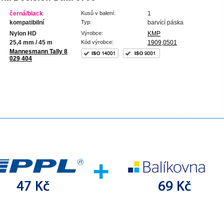
černá/black
Kusů v balení:
1
kompatibilní
Typ:
barvící páska
Nylon HD
Výrobce:
KMP
25,4 mm / 45 m
Kód výrobce:
1909,0501
Mannesmann Tally 8
029 404