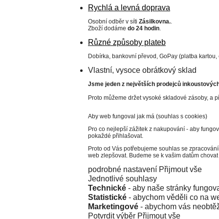
Rychlá a levná doprava
Osobní odběr v síti
Zásilkovna.
.
Zboží dodáme
do 24 hodin
.
Různé způsoby plateb
Dobírka, bankovní převod, GoPay (platba kartou,
Vlastní, vysoce obrátkový sklad
Jsme jeden z největších prodejců inkoustových 
Proto můžeme držet vysoké skladové zásoby, a př
Aby web fungoval jak má (souhlas s cookies)
Pro co nejlepší zážitek z nakupování - aby fungo
pokaždé přihlašovat.
Proto od Vás potřebujeme souhlas se zpracování
web zlepšovat. Budeme se k vašim datům chovat 
podrobné nastavení
Přijmout vše
Jednotlivé souhlasy
Technické
- aby naše stránky fungova
Statistické
- abychom věděli co na we
Marketingové
- abychom vás neobtěž
Potvrdit výběr
Přijmout vše