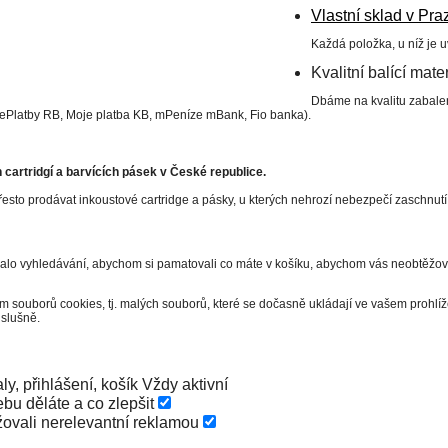
Vlastní sklad v Pra
Každá položka, u níž je 
Kvalitní balící mater
Dbáme na kvalitu zabalen
 ePlatby RB, Moje platba KB, mPeníze mBank, Fio banka).
cartridgí a barvících pásek v České republice.
esto prodávat inkoustové cartridge a pásky, u kterých nehrozí nebezpečí zaschnut
valo vyhledávání, abychom si pamatovali co máte v košíku, abychom vás neobtěžova
m souborů cookies, tj. malých souborů, které se dočasně ukládají ve vašem prohl
slušně.
ly, přihlášení, košík
Vždy aktivní
bu děláte a co zlepšit
ovali nerelevantní reklamou