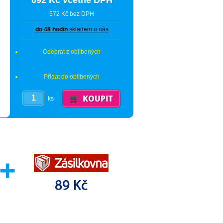
692 Kč včetně DPH
572 Kč bez DPH
do 48 hodin
skladem u nás
Odebrat z oblíbených
Přidat do oblíbených
ks