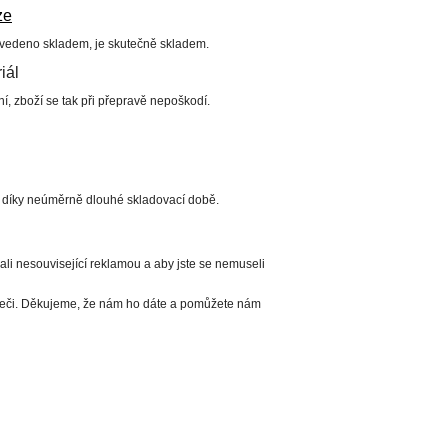
ze
uvedeno skladem, je skutečně skladem.
iál
í, zboží se tak při přepravě nepoškodí.
í díky neúměrně dlouhé skladovací době.
li nesouvisející reklamou a aby jste se nemuseli
ížeči. Děkujeme, že nám ho dáte a pomůžete nám