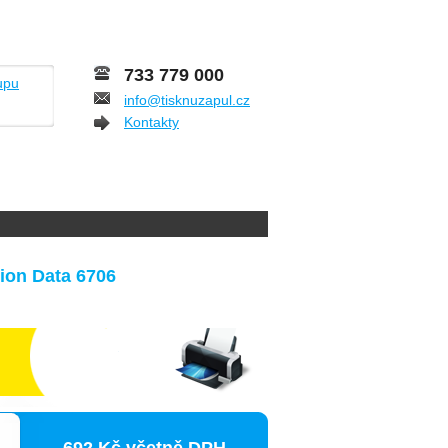
733 779 000
upu
info@tisknuzapul.cz
Kontakty
ion Data 6706