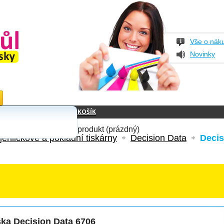
Vše o nák
Novinky
KOŠÍK
produkt
(prázdný)
jehličkové a pokladní tiskárny
Decision Data
Decis
ska Decision Data 6706