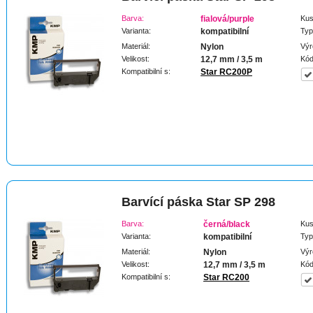
Barva:
fialová/purple
Kus
Varianta:
kompatibilní
Typ
Materiál:
Nylon
Výr
Velikost:
12,7 mm / 3,5 m
Kód
Kompatibilní s:
Star RC200P
Barvící páska Star SP 298
Barva:
černá/black
Kus
Varianta:
kompatibilní
Typ
Materiál:
Nylon
Výr
Velikost:
12,7 mm / 3,5 m
Kód
Kompatibilní s:
Star RC200