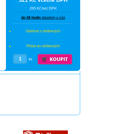
321 Kč včetně DPH
265 Kč bez DPH
do 48 hodin
skladem u nás
Odebrat z oblíbených
Přidat do oblíbených
ks