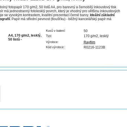
dolný fotopapír 170 g/m2, 50 listů A4, pro barevný a černobílý inkoustový tisk
apír má jednostranný fotolesklý povrch, který je vhodný pro většinu inkoustových
je se vysokým kontrastem, kvalitní prezentací černé barvy.
Ideální základní
ografií
. Papír má střední pevnost (tloušťku) - běžný kancelářský papír má
Kusů v balení:
50
A4, 170 g/m2, lesklý,
Typ:
170 g/m2, lesklý
50 listů -
Výrobce:
Rayfilm
Kód výrobce:
R0216-1123B