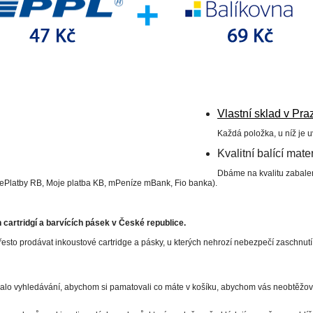
Vlastní sklad v Pra
Každá položka, u níž je 
Kvalitní balící mater
Dbáme na kvalitu zabalen
 ePlatby RB, Moje platba KB, mPeníze mBank, Fio banka).
cartridgí a barvících pásek v České republice.
esto prodávat inkoustové cartridge a pásky, u kterých nehrozí nebezpečí zaschnut
valo vyhledávání, abychom si pamatovali co máte v košíku, abychom vás neobtěžova