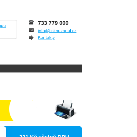
733 779 000
upu
info@tisknuzapul.cz
Kontakty