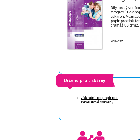
Bílý lesklý voděo
fotografií. Fotop
tiskáren. Vyznaču
papír pro tisk fot
gramáž 80 g/m2.
Velikost:
Určeno pro tiskárny
základní fotopapír pro
inkoustové tiskárny