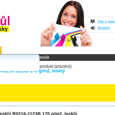
Vše o nák
Novinky
KOŠÍK
produkt
(prázdný)
R0216-1123B 170 g/m2, lesklý
lesklý R0216-1123B 170 g/m2, lesklý