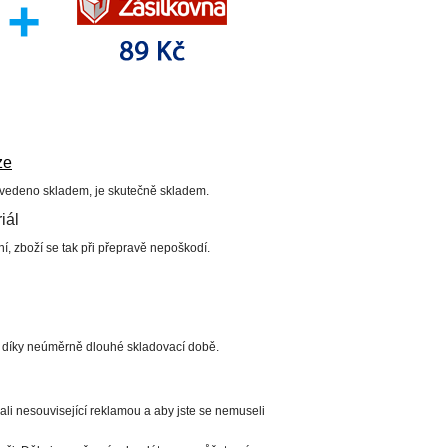
ze
uvedeno skladem, je skutečně skladem.
iál
í, zboží se tak při přepravě nepoškodí.
í díky neúměrně dlouhé skladovací době.
li nesouvisející reklamou a aby jste se nemuseli