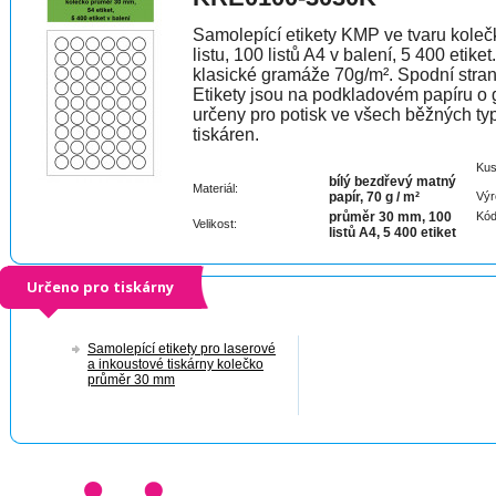
Samolepící etikety KMP ve tvaru koleč
listu, 100 listů A4 v balení, 5 400 etik
klasické gramáže 70g/m². Spodní stran
Etikety jsou na podkladovém papíru o g
určeny pro potisk ve všech běžných ty
tiskáren.
Kus
bílý bezdřevý matný
Materiál:
papír, 70 g / m²
Výr
průměr 30 mm, 100
Kód
Velikost:
listů A4, 5 400 etiket
Určeno pro tiskárny
Samolepící etikety pro laserové
a inkoustové tiskárny kolečko
průměr 30 mm