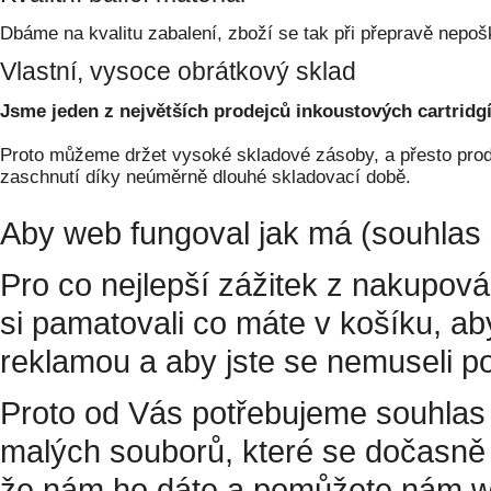
Dbáme na kvalitu zabalení, zboží se tak při přepravě nepoš
Vlastní, vysoce obrátkový sklad
Jsme jeden z největších prodejců inkoustových cartridgí
Proto můžeme držet vysoké skladové zásoby, a přesto prodá
zaschnutí díky neúměrně dlouhé skladovací době.
Aby web fungoval jak má (souhlas 
Pro co nejlepší zážitek z nakupov
si pamatovali co máte v košíku, a
reklamou a aby jste se nemuseli p
Proto od Vás potřebujeme souhlas 
malých souborů, které se dočasně 
že nám ho dáte a pomůžete nám w