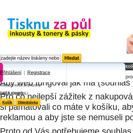
KOŠ
Přihlášení
|
Registrace
pro
Aby web fungoval jak má (souhlas 
Nákupní košík je prázdny
0 Kč
K úhradě
(
košík je prázdný
)
Pro co nejlepší zážitek z nakupov
Košík
Objednávka
si pamatovali co máte v košíku, a
reklamou a aby jste se nemuseli p
Proto od Vás potřebujeme souhlas 