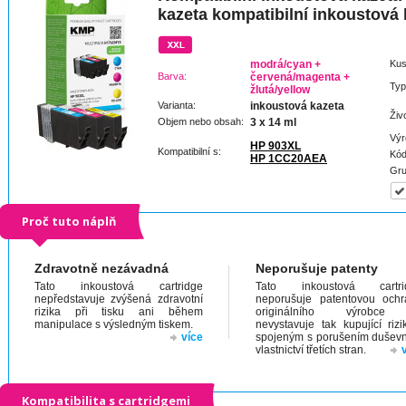
kazeta kompatibilní inkoustová
modrá/cyan +
Kus
Barva:
červená/magenta +
Typ
žlutá/yellow
Varianta:
inkoustová kazeta
Živ
Objem nebo obsah:
3 x 14 ml
Výr
HP 903XL
Kompatibilní s:
Kód
HP 1CC20AEA
Gru
Proč tuto náplň
Zdravotně nezávadná
Neporušuje patenty
Tato inkoustová cartridge
Tato inkoustová cartri
nepředstavuje zvýšená zdravotní
neporušuje patentovou och
rizika při tisku ani během
originálního výrobc
manipulace s výsledným tiskem.
nevystavuje tak kupující riz
více
spojeným s porušením dušev
vlastnictví třetích stran.
Kompatibilita s cartridgemi