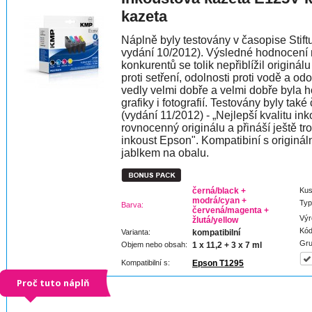
kazeta
Náplně byly testovány v časopise Stift
vydání 10/2012). Výsledné hodnocení 
konkurentů se tolik nepřiblížil originál
proti setření, odolnosti proti vodě a od
vedly velmi dobře a velmi dobře byla h
grafiky i fotografií. Testovány byly t
(vydání 11/2012) - „Nejlepší kvalitu i
rovnocenný originálu a přináší ještě t
inkoust Epson". Kompatibiní s originál
jablkem na obalu.
černá/black +
Kus
modrá/cyan +
Typ
Barva:
červená/magenta +
Výr
žlutá/yellow
Kód
Varianta:
kompatibilní
Gru
Objem nebo obsah:
1 x 11,2 + 3 x 7 ml
Kompatibilní s:
Epson T1295
Proč tuto náplň