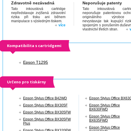
Zdravotně nezávadná
Neporušuje patenty
Tato inkoustová cartridge
Tato inkoustová cartri
nepředstavuje zvýšená zdravotní
neporušuje patentovou och
rizika při tisku ani během
originálního výrobc
manipulace s výsledným tiskem.
nevystavuje tak kupující riz
více
spojeným s porušením dušev
vlastnictví třetích stran.
Kompatibilita s cartridgemi
Epson T1295
Určeno pro tiskárny
Epson Stylus Office B42WD
Epson Stylus Office BX6
Epson Stylus Office BX305F
Epson Stylus Office
BX630FWD
Epson Stylus Office BX305FW
Epson Stylus Office
Epson Stylus Office BX305FW
BX635FWD
Plus
Epson Stylus Office
Epson Stylus Office BX320FW