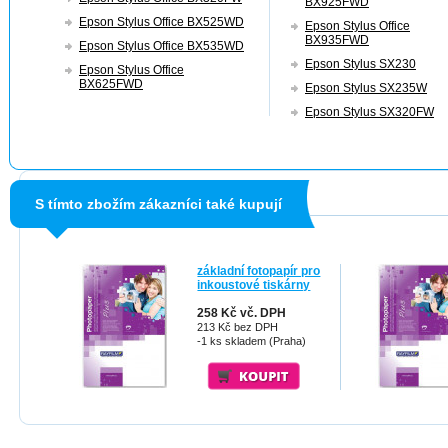
BX925FWD
Epson Stylus Office BX525WD
Epson Stylus Office
BX935FWD
Epson Stylus Office BX535WD
Epson Stylus SX230
Epson Stylus Office
BX625FWD
Epson Stylus SX235W
Epson Stylus SX320FW
S tímto zbožím zákazníci také kupují
základní fotopapír pro
inkoustové tiskárny
258 Kč vč. DPH
213 Kč bez DPH
-1 ks skladem (Praha)