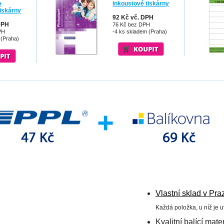
o
inkoustové tiskárny
tiskárny
92 Kč vč. DPH
DPH
76 Kč bez DPH
PH
-4 ks skladem (Praha)
 (Praha)
Vlastní sklad v Pra
Každá položka, u níž je 
Kvalitní balící mater