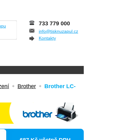
733 779 000
upu
info@tisknuzapul.cz
Kontakty
zení
Brother
Brother LC-