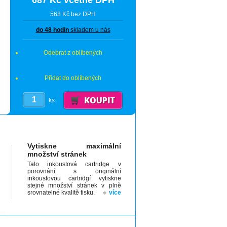
687 Kč včetně DPH
568 Kč bez DPH
do 48 hodin
skladem u nás
Odebrat z oblíbených
Přidat do oblíbených
ks
Vytiskne maximální
množství stránek
Tato inkoustová cartridge v
porovnání s originální
inkoustovou cartridgí vytiskne
stejné množství stránek v plně
srovnatelné kvalitě tisku.
více