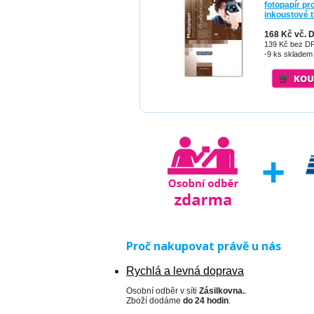
fotopapír pr
inkoustové 
168 Kč vč. 
139 Kč bez D
-9 ks skladem
Proč nakupovat právě u nás
Rychlá a levná doprava
Osobní odběr v síti
Zásilkovna.
.
Zboží dodáme
do 24 hodin
.