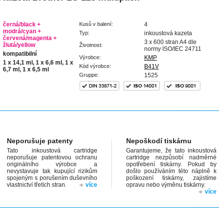
černá/black +
Kusů v balení:
4
modrá/cyan +
Typ:
inkoustová kazeta
červená/magenta +
3 x 600 stran A4 dle
žlutá/yellow
Životnost:
normy ISO/IEC 24711
kompatibilní
Výrobce:
KMP
1 x 14,1 ml, 1 x 6,6 ml, 1 x
:
Kód výrobce:
B41V
6,7 ml, 1 x 6,5 ml
Gruppe:
1525
Neporušuje patenty
Nepoškodí tiskárnu
Tato inkoustová cartridge
Garantujeme, že tato inkoustová
neporušuje patentovou ochranu
cartridge nezpůsobí nadměrné
originálního výrobce a
opotřebení tiskárny. Pokud by
nevystavuje tak kupující rizikům
došlo používáním této náplně k
spojeným s porušením duševního
poškození tiskárny, zajistíme
vlastnictví třetích stran.
více
opravu nebo výměnu tiskárny.
více