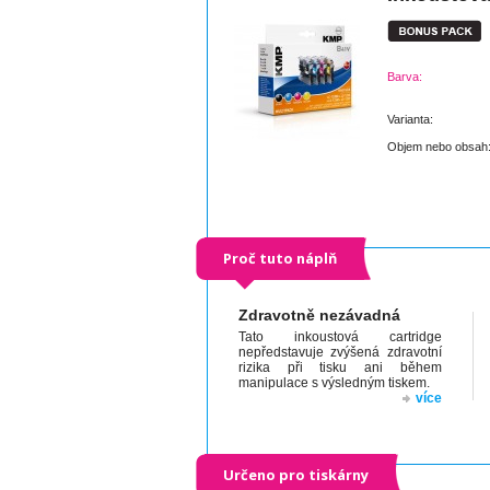
Barva:
Varianta:
Objem nebo obsah
Proč tuto náplň
Zdravotně nezávadná
Tato inkoustová cartridge
nepředstavuje zvýšená zdravotní
rizika při tisku ani během
manipulace s výsledným tiskem.
více
Určeno pro tiskárny