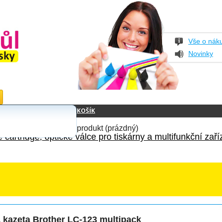
Vše o nák
Novinky
KOŠÍK
produkt
(prázdný)
 cartridge, optické válce pro tiskárny a multifunkční zaří
 kazeta Brother LC-123 multipack