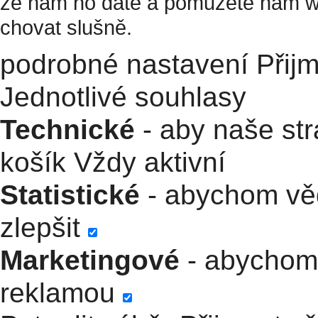
že nám ho dáte a pomůžete nám w
chovat slušně.
podrobné nastavení
Přij
Jednotlivé souhlasy
Technické
- aby naše str
košík
Vždy aktivní
Statistické
- abychom věd
zlepšit
Marketingové
- abychom 
reklamou