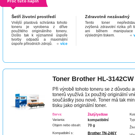
Proč tuto náplň
Šetří životní prostředí
Zdravotně nezávadný
Vnější plastová schránka tohoto
Tento toner nepředstav
toneru je vyrobena z dříve
zvýšená zdravotní rizika při t
použitého originálního toneru.
ani během manipulac
Došlo tak k významné úspoře
výsledným tiskem.
tvorby odpadů a maximální
úspoře přírodních zdrojů.
více
Toner Brother HL-3142CW
Při výrobě tohoto toneru se z důvodu a
tonerů využívá 1x použitý originální vně
součástky jsou nové. Toner má tak min
tisku jako originální toner.
Barva:
žlutý/yellow
Kus
Varianta:
kompatibilní
Typ
Objem nebo obsah:
70 g
Živ
Kompatibilní s:
Brother TN-246Y
Výr