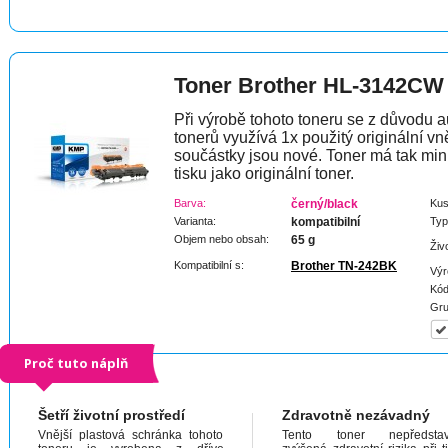
Toner Brother HL-3142CW
Při výrobě tohoto toneru se z důvodu a
tonerů využívá 1x použitý originální vně
součástky jsou nové. Toner má tak min
tisku jako originální toner.
Barva:
černý/black
Kus
Varianta:
kompatibilní
Typ
Objem nebo obsah:
65 g
Živ
Kompatibilní s:
Brother TN-242BK
Výr
Kód
Gru
Proč tuto náplň
Šetří životní prostředí
Zdravotně nezávadný
Vnější plastová schránka tohoto
Tento toner nepředstav