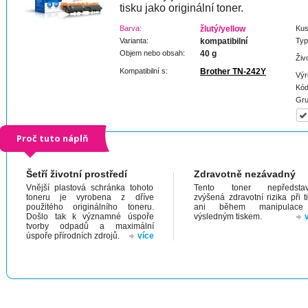
tisku jako originální toner.
Barva:
žlutý/yellow
Kus
Varianta:
kompatibilní
Typ
Objem nebo obsah:
40 g
Živ
Kompatibilní s:
Brother TN-242Y
Výr
Kód
Gru
Proč tuto náplň
Šetří životní prostředí
Zdravotně nezávadný
Vnější plastová schránka tohoto
Tento toner nepředstav
toneru je vyrobena z dříve
zvýšená zdravotní rizika při t
použitého originálního toneru.
ani během manipulac
Došlo tak k významné úspoře
výsledným tiskem.
tvorby odpadů a maximální
úspoře přírodních zdrojů.
více