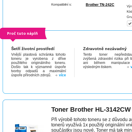
Kompatibilní s:
Brother TN-242C
Výr
Kód
Gru
Proč tuto náplň
Šetří životní prostředí
Zdravotně nezávadný
Vnější plastová schránka tohoto
Tento toner nepředstav
toneru je vyrobena z dříve
zvýšená zdravotní rizika při t
použitého originálního toneru.
ani během manipulac
Došlo tak k významné úspoře
výsledným tiskem.
tvorby odpadů a maximální
úspoře přírodních zdrojů.
více
Toner Brother HL-3142CW
Při výrobě tohoto toneru se z důvodu a
tonerů využívá 1x použitý originální vně
součástky jsou nové. Toner má tak min