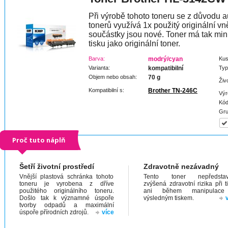
Při výrobě tohoto toneru se z důvodu a
tonerů využívá 1x použitý originální vně
součástky jsou nové. Toner má tak min
tisku jako originální toner.
Barva:
modrý/cyan
Kus
Varianta:
kompatibilní
Typ
Objem nebo obsah:
70 g
Živ
Kompatibilní s:
Brother TN-246C
Výr
Kód
Gru
Proč tuto náplň
Šetří životní prostředí
Zdravotně nezávadný
Vnější plastová schránka tohoto
Tento toner nepředstav
toneru je vyrobena z dříve
zvýšená zdravotní rizika při t
použitého originálního toneru.
ani během manipulac
Došlo tak k významné úspoře
výsledným tiskem.
tvorby odpadů a maximální
úspoře přírodních zdrojů.
více