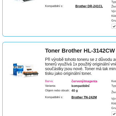
Typ
Kompatibilní s:
Brother DR-241CL
Živ
Výr
Kód
Gru
Toner Brother HL-3142CW
Při výrobě tohoto toneru se z důvodu a
tonerů využívá 1x použitý originální vně
součástky jsou nové. Toner má tak min
tisku jako originální toner.
Barva:
červený/magenta
Kus
Varianta:
kompatibilní
Typ
Objem nebo obsah:
40 g
Živ
Kompatibilní s:
Brother TN-242M
Výr
Kód
Gru