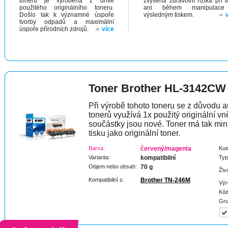
toneru je vyrobena z dříve
zvýšená zdravotní rizika při t
použitého originálního toneru.
ani během manipulac
Došlo tak k významné úspoře
výsledným tiskem.
tvorby odpadů a maximální
úspoře přírodních zdrojů.
více
Toner Brother HL-3142CW
Při výrobě tohoto toneru se z důvodu a
tonerů využívá 1x použitý originální vně
součástky jsou nové. Toner má tak min
tisku jako originální toner.
Barva:
červený/magenta
Kus
Varianta:
kompatibilní
Typ
Objem nebo obsah:
70 g
Živ
Kompatibilní s:
Brother TN-246M
Výr
Kód
Gru