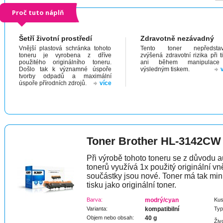
Proč tuto náplň
Šetří životní prostředí
Zdravotně nezávadný
Vnější plastová schránka tohoto
Tento toner nepředstav
toneru je vyrobena z dříve
zvýšená zdravotní rizika při t
použitého originálního toneru.
ani během manipulac
Došlo tak k významné úspoře
výsledným tiskem.
tvorby odpadů a maximální
úspoře přírodních zdrojů.
více
Toner Brother HL-3142CW
Při výrobě tohoto toneru se z důvodu a
tonerů využívá 1x použitý originální vně
součástky jsou nové. Toner má tak min
tisku jako originální toner.
Barva:
modrý/cyan
Kus
Varianta:
kompatibilní
Typ
Objem nebo obsah:
40 g
Živ