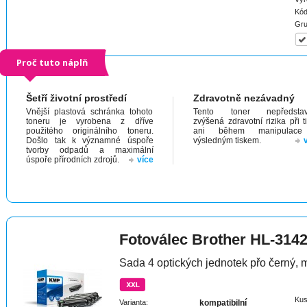
Kód
Gru
Proč tuto náplň
Šetří životní prostředí
Zdravotně nezávadný
Vnější plastová schránka tohoto
Tento toner nepředstav
toneru je vyrobena z dříve
zvýšená zdravotní rizika při t
použitého originálního toneru.
ani během manipulac
Došlo tak k významné úspoře
výsledným tiskem.
tvorby odpadů a maximální
úspoře přírodních zdrojů.
více
Fotoválec Brother HL-31
Sada 4 optických jednotek přo černý, m
Kus
Varianta:
kompatibilní