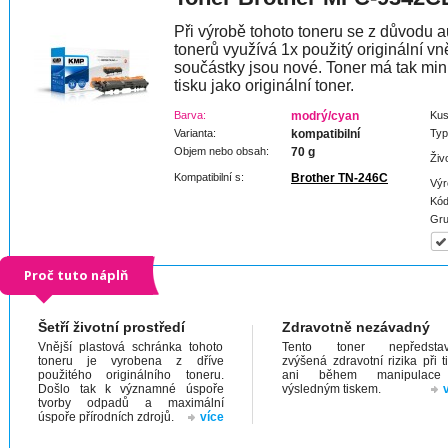
Při výrobě tohoto toneru se z důvodu a
tonerů využívá 1x použitý originální vně
součástky jsou nové. Toner má tak min
tisku jako originální toner.
Barva:
modrý/cyan
Kus
Varianta:
kompatibilní
Typ
Objem nebo obsah:
70 g
Živ
Kompatibilní s:
Brother TN-246C
Výr
Kód
Gru
Proč tuto náplň
Šetří životní prostředí
Zdravotně nezávadný
Vnější plastová schránka tohoto
Tento toner nepředstav
toneru je vyrobena z dříve
zvýšená zdravotní rizika při t
použitého originálního toneru.
ani během manipulac
Došlo tak k významné úspoře
výsledným tiskem.
tvorby odpadů a maximální
úspoře přírodních zdrojů.
více