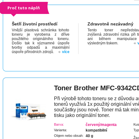
Proč tuto náplň
Šetří životní prostředí
Zdravotně nezávadný
Vnější plastová schránka tohoto
Tento toner nepředstav
toneru je vyrobena z dříve
zvýšená zdravotní rizika při t
použitého originálního toneru.
ani během manipulac
Došlo tak k významné úspoře
výsledným tiskem.
tvorby odpadů a maximální
úspoře přírodních zdrojů.
více
Toner Brother MFC-9342
Při výrobě tohoto toneru se z důvodu a
tonerů využívá 1x použitý originální vně
součástky jsou nové. Toner má tak min
tisku jako originální toner.
Barva:
červený/magenta
Kus
Varianta:
kompatibilní
Typ
Objem nebo obsah:
40 g
Živ