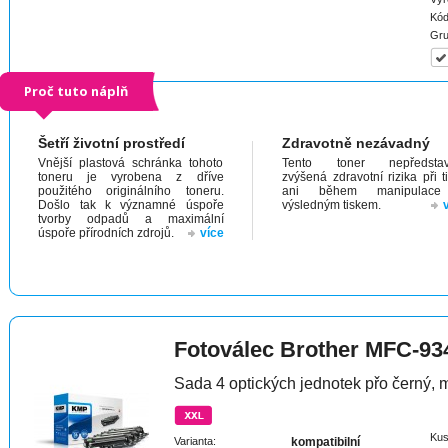
Kód
Gru
Proč tuto náplň
Šetří životní prostředí
Zdravotně nezávadný
Vnější plastová schránka tohoto
Tento toner nepředstav
toneru je vyrobena z dříve
zvýšená zdravotní rizika při t
použitého originálního toneru.
ani během manipulac
Došlo tak k významné úspoře
výsledným tiskem.
tvorby odpadů a maximální
úspoře přírodních zdrojů.
více
Fotoválec Brother MFC-
Sada 4 optických jednotek přo černý, m
Kus
Varianta:
kompatibilní