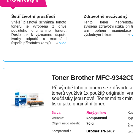
Proč tuto náplň
Šetří životní prostředí
Zdravotně nezávadný
Vnější plastová schránka tohoto
Tento toner nepředstav
toneru je vyrobena z dříve
zvýšená zdravotní rizika při t
použitého originálního toneru.
ani během manipulac
Došlo tak k významné úspoře
výsledným tiskem.
tvorby odpadů a maximální
úspoře přírodních zdrojů.
více
Toner Brother MFC-9342
Při výrobě tohoto toneru se z důvodu a
tonerů využívá 1x použitý originální vně
součástky jsou nové. Toner má tak min
tisku jako originální toner.
Barva:
žlutý/yellow
Kus
Varianta:
kompatibilní
Typ
Objem nebo obsah:
70 g
Živ
Kompatibilní s:
Brother TN-246Y
Výr