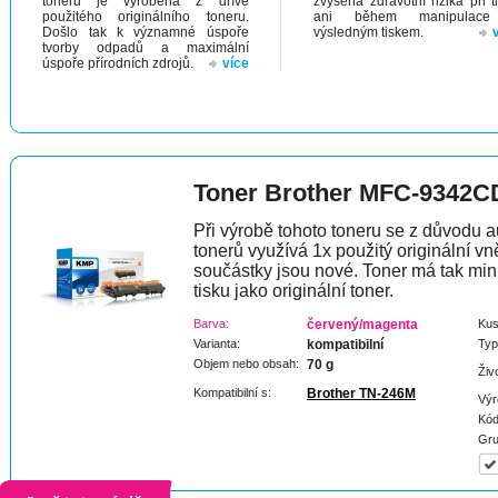
toneru je vyrobena z dříve
zvýšená zdravotní rizika při t
použitého originálního toneru.
ani během manipulac
Došlo tak k významné úspoře
výsledným tiskem.
tvorby odpadů a maximální
úspoře přírodních zdrojů.
více
Toner Brother MFC-9342
Při výrobě tohoto toneru se z důvodu a
tonerů využívá 1x použitý originální vně
součástky jsou nové. Toner má tak min
tisku jako originální toner.
Barva:
červený/magenta
Kus
Varianta:
kompatibilní
Typ
Objem nebo obsah:
70 g
Živ
Kompatibilní s:
Brother TN-246M
Výr
Kód
Gru