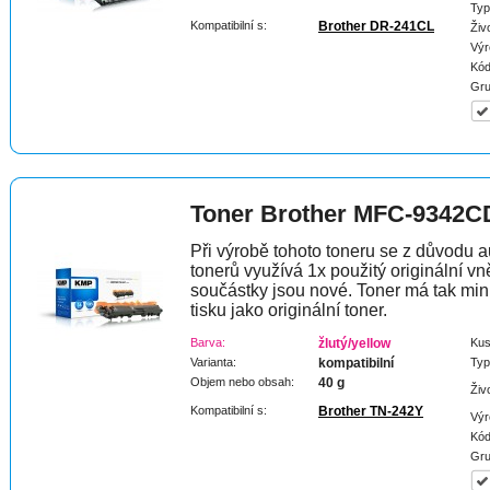
Typ
Kompatibilní s:
Brother DR-241CL
Živ
Výr
Kód
Gru
Toner Brother MFC-9342
Při výrobě tohoto toneru se z důvodu a
tonerů využívá 1x použitý originální vně
součástky jsou nové. Toner má tak min
tisku jako originální toner.
Barva:
žlutý/yellow
Kus
Varianta:
kompatibilní
Typ
Objem nebo obsah:
40 g
Živ
Kompatibilní s:
Brother TN-242Y
Výr
Kód
Gru