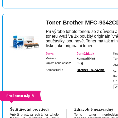
Toner Brother MFC-9342
Při výrobě tohoto toneru se z důvodu a
tonerů využívá 1x použitý originální vně
součástky jsou nové. Toner má tak min
tisku jako originální toner.
Barva:
černý/black
Kus
Varianta:
kompatibilní
Typ
Objem nebo obsah:
65 g
Živ
Kompatibilní s:
Brother TN-242BK
Výr
Kód
Gru
Proč tuto náplň
Šetří životní prostředí
Zdravotně nezávadný
Vnější plastová schránka tohoto
Tento toner nepředstav