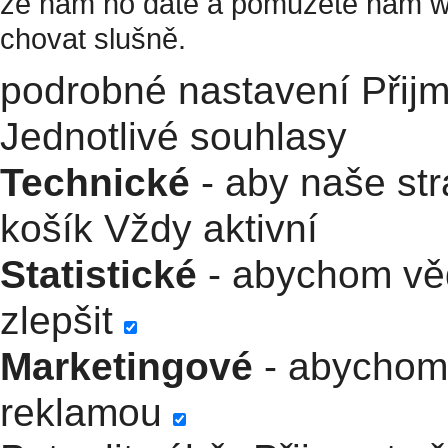
že nám ho dáte a pomůžete nám w
chovat slušně.
podrobné nastavení
Přij
Jednotlivé souhlasy
Technické
- aby naše str
košík
Vždy aktivní
Statistické
- abychom věd
zlepšit
Marketingové
- abychom 
reklamou