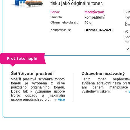
tisku jako originální toner.
Barva:
modrý/cyan
Kus
Varianta:
kompatibilní
Typ
Objem nebo obsah:
40 g
Živ
Kompatibilní s:
Brother TN-242C
Výr
Kód
Gru
Proč tuto náplň
Šetří životní prostředí
Zdravotně nezávadný
Vnější plastová schránka tohoto
Tento toner nepředstav
toneru je vyrobena z dříve
zvýšená zdravotní rizika při t
použitého originálního toneru.
ani během manipulac
Došlo tak k významné úspoře
výsledným tiskem.
tvorby odpadů a maximální
úspoře přírodních zdrojů.
více