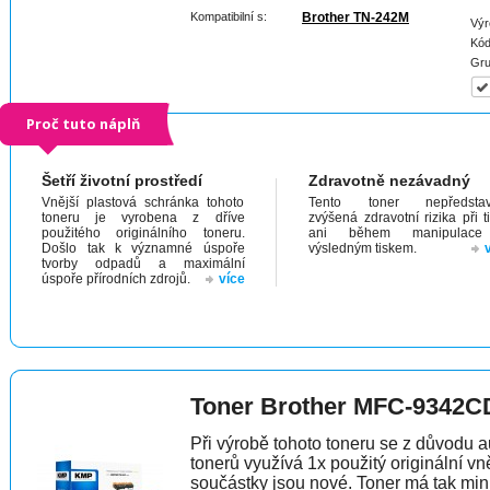
Kompatibilní s:
Brother TN-242M
Výr
Kód
Gru
Proč tuto náplň
Šetří životní prostředí
Zdravotně nezávadný
Vnější plastová schránka tohoto
Tento toner nepředstav
toneru je vyrobena z dříve
zvýšená zdravotní rizika při t
použitého originálního toneru.
ani během manipulac
Došlo tak k významné úspoře
výsledným tiskem.
tvorby odpadů a maximální
úspoře přírodních zdrojů.
více
Toner Brother MFC-9342
Při výrobě tohoto toneru se z důvodu a
tonerů využívá 1x použitý originální vně
součástky jsou nové. Toner má tak min