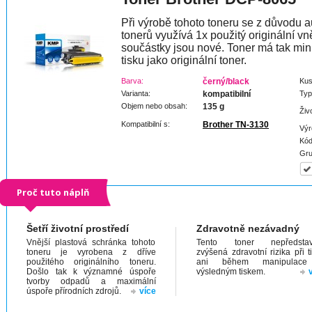
Při výrobě tohoto toneru se z důvodu a
tonerů využívá 1x použitý originální vně
součástky jsou nové. Toner má tak min
tisku jako originální toner.
Barva:
černý/black
Kus
Varianta:
kompatibilní
Typ
Objem nebo obsah:
135 g
Živ
Kompatibilní s:
Brother TN-3130
Výr
Kód
Gru
Proč tuto náplň
Šetří životní prostředí
Zdravotně nezávadný
Vnější plastová schránka tohoto
Tento toner nepředstav
toneru je vyrobena z dříve
zvýšená zdravotní rizika při t
použitého originálního toneru.
ani během manipulac
Došlo tak k významné úspoře
výsledným tiskem.
tvorby odpadů a maximální
úspoře přírodních zdrojů.
více