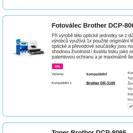
Fotoválec Brother DCP-80
Při výrobě této optické jednotky se z 
výrobců využívá 1x použité originální t
optické a převodové součástky jsou n
shodnou životnost i kvalitu tisku jako 
patentovou ochranu a je maximálně šet
Kus
Varianta:
kompatibilní
Typ
Kompatibilní s:
Brother DR-3100
Živ
Výr
Kód
Gru
Toner Brother DCP-8065