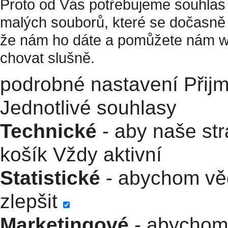
Proto od Vás potřebujeme souhlas 
malých souborů, které se dočasně 
že nám ho dáte a pomůžete nám w
chovat slušně.
podrobné nastavení
Přij
Jednotlivé souhlasy
Technické
- aby naše str
košík
Vždy aktivní
Statistické
- abychom věd
zlepšit
Marketingové
- abychom 