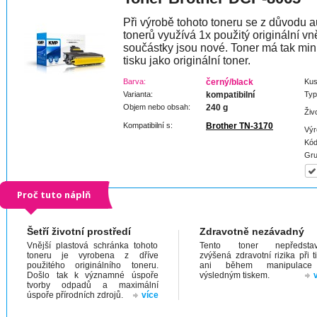
Při výrobě tohoto toneru se z důvodu a
tonerů využívá 1x použitý originální vně
součástky jsou nové. Toner má tak min
tisku jako originální toner.
Barva:
černý/black
Kus
Varianta:
kompatibilní
Typ
Objem nebo obsah:
240 g
Živ
Kompatibilní s:
Brother TN-3170
Výr
Kód
Gru
Proč tuto náplň
Šetří životní prostředí
Zdravotně nezávadný
Vnější plastová schránka tohoto
Tento toner nepředstav
toneru je vyrobena z dříve
zvýšená zdravotní rizika při t
použitého originálního toneru.
ani během manipulac
Došlo tak k významné úspoře
výsledným tiskem.
tvorby odpadů a maximální
úspoře přírodních zdrojů.
více