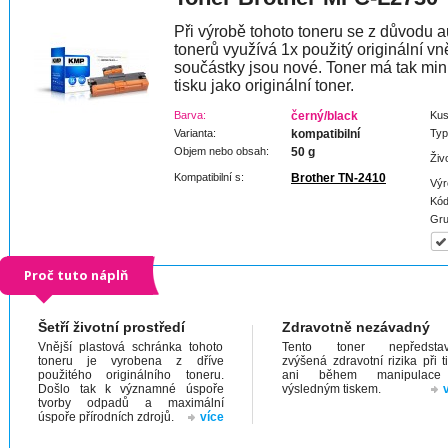
Při výrobě tohoto toneru se z důvodu a
tonerů využívá 1x použitý originální vně
součástky jsou nové. Toner má tak min
tisku jako originální toner.
Barva:
černý/black
Kus
Varianta:
kompatibilní
Typ
Objem nebo obsah:
50 g
Živ
Kompatibilní s:
Brother TN-2410
Výr
Kód
Gru
Proč tuto náplň
Šetří životní prostředí
Zdravotně nezávadný
Vnější plastová schránka tohoto
Tento toner nepředstav
toneru je vyrobena z dříve
zvýšená zdravotní rizika při t
použitého originálního toneru.
ani během manipulac
Došlo tak k významné úspoře
výsledným tiskem.
tvorby odpadů a maximální
úspoře přírodních zdrojů.
více