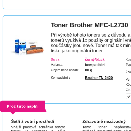
Toner Brother MFC-L2730
Při výrobě tohoto toneru se z důvodu a
tonerů využívá 1x použitý originální vně
součástky jsou nové. Toner má tak min
tisku jako originální toner.
Barva:
černý/black
Kus
Varianta:
kompatibilní
Typ
Objem nebo obsah:
80 g
Živ
Kompatibilní s:
Brother TN-2420
Výr
Kód
Gru
Proč tuto náplň
Šetří životní prostředí
Zdravotně nezávadný
Vnější plastová schránka tohoto
Tento toner nepředstav