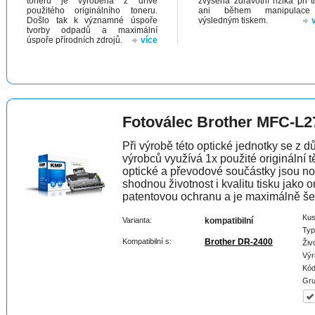
toneru je vyrobena z dříve
zvýšená zdravotní rizika při t
použitého originálního toneru.
ani během manipulac
Došlo tak k významné úspoře
výsledným tiskem.
tvorby odpadů a maximální
úspoře přírodních zdrojů.
více
Fotoválec Brother MFC-L2
Při výrobě této optické jednotky se z 
výrobců využívá 1x použité originální t
optické a převodové součástky jsou n
shodnou životnost i kvalitu tisku jako 
patentovou ochranu a je maximálně šet
Kus
Varianta:
kompatibilní
Typ
Kompatibilní s:
Brother DR-2400
Živ
Výr
Kód
Gru