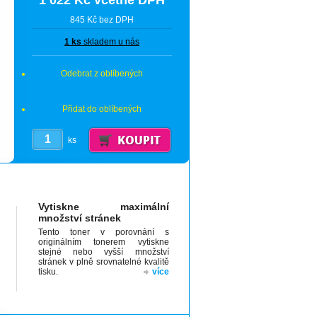
1 022 Kč včetně DPH
845 Kč bez DPH
1 ks
skladem u nás
Odebrat z oblíbených
Přidat do oblíbených
ks
Vytiskne maximální
množství stránek
Tento toner v porovnání s
originálním tonerem vytiskne
stejné nebo vyšší množství
stránek v plně srovnatelné kvalitě
tisku.
více