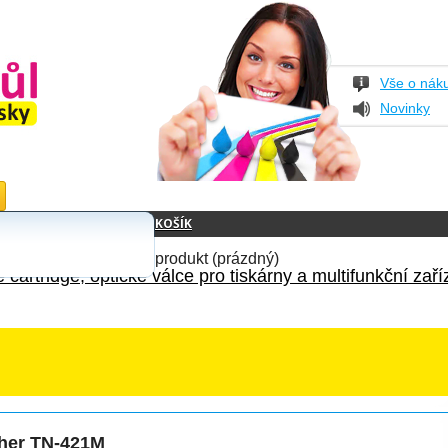
Vše o nák
Novinky
KOŠÍK
produkt
(prázdný)
 cartridge, optické válce pro tiskárny a multifunkční zaří
ther TN-421M