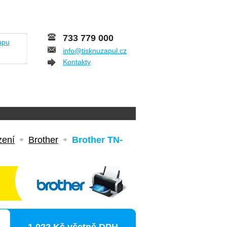
733 779 000
upu
info@tisknuzapul.cz
Kontakty
zení
Brother
Brother TN-