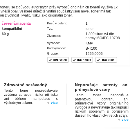
 toneru se z důvodu autorských práv výrobců originálních tonerů využívá 1x
í vnější obal. Veškeré důležité vnitřní součástky jsou nové. Toner má tak
životnost i kvalitu tisku jako originální toner.
červený/magenta
Kusů v balení:
1
kompatibilní
Typ:
toner
:
60 g
1 800 stran A4 dle
Životnost:
normy ISO/IEC 19798
Výrobce:
KMP
Kód výrobce:
B-T100
Gruppe:
1265,0006
Zdravotně nezávadný
Neporušuje patenty ani
průmyslové vzory
Tento toner nepředstavuje
zvýšená zdravotní rizika při tisku
Tento toner neporušuje
ani během manipulace s
patentovou ochranu ani
výsledným tiskem.
více
průmyslové vzory originálního
výrobce a nevystavuje tak kupující
rizikům spojeným s porušením
duševního vlastnictví třetích stran.
více