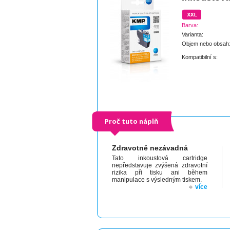
Barva:
Varianta:
Objem nebo obsah
Kompatibilní s:
Proč tuto náplň
Zdravotně nezávadná
Tato inkoustová cartridge
nepředstavuje zvýšená zdravotní
rizika při tisku ani během
manipulace s výsledným tiskem.
více