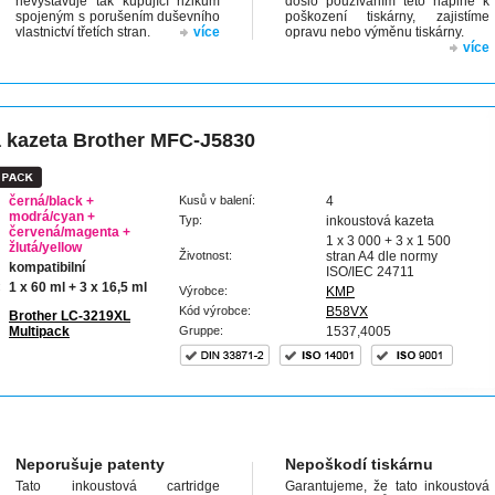
nevystavuje tak kupující rizikům
došlo používáním této náplně k
spojeným s porušením duševního
poškození tiskárny, zajistíme
vlastnictví třetích stran.
více
opravu nebo výměnu tiskárny.
více
 kazeta Brother MFC-J5830
černá/black +
Kusů v balení:
4
modrá/cyan +
Typ:
inkoustová kazeta
červená/magenta +
1 x 3 000 + 3 x 1 500
žlutá/yellow
Životnost:
stran A4 dle normy
kompatibilní
ISO/IEC 24711
:
1 x 60 ml + 3 x 16,5 ml
Výrobce:
KMP
Kód výrobce:
B58VX
Brother LC-3219XL
Multipack
Gruppe:
1537,4005
Neporušuje patenty
Nepoškodí tiskárnu
Tato inkoustová cartridge
Garantujeme, že tato inkoustová