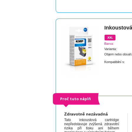
Inkoustová
Barva:
Varianta:
Objem nebo obsah
Kompatibilní s:
Proč tuto náplň
Zdravotně nezávadná
Tato inkoustová cartridge
nepředstavuje zvýšená zdravotní
rizika při tisku ani během