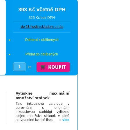
393 Kč včetně DPH
325 Kč bez DPH
do 48 hodin
skladem u nás
Odebrat z oblíbených
Přidat do oblíbených
ks
Vytiskne maximální
množství stránek
Tato inkoustová cartridge v
porovnání s originální
inkoustovou cartridgí vytiskne
stejné množství stránek v plně
srovnatelné kvalitě tisku.
více