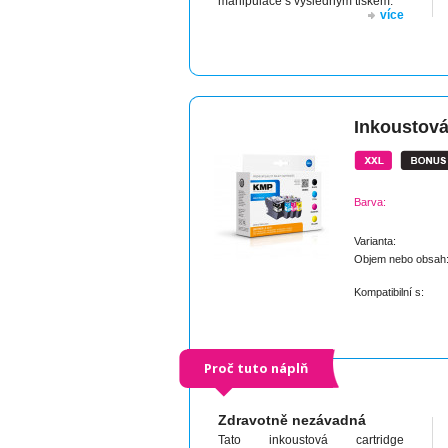
manipulace s výsledným tiskem.
více
Inkoustová
Barva:
Varianta:
Objem nebo obsah
Kompatibilní s:
Proč tuto náplň
Zdravotně nezávadná
Tato inkoustová cartridge