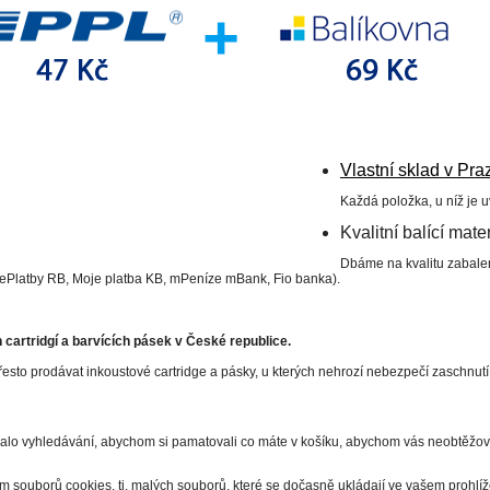
Vlastní sklad v Pra
Každá položka, u níž je 
Kvalitní balící mater
Dbáme na kvalitu zabalen
 ePlatby RB, Moje platba KB, mPeníze mBank, Fio banka).
cartridgí a barvících pásek v České republice.
esto prodávat inkoustové cartridge a pásky, u kterých nehrozí nebezpečí zaschnut
valo vyhledávání, abychom si pamatovali co máte v košíku, abychom vás neobtěžova
m souborů cookies, tj. malých souborů, které se dočasně ukládají ve vašem prohl