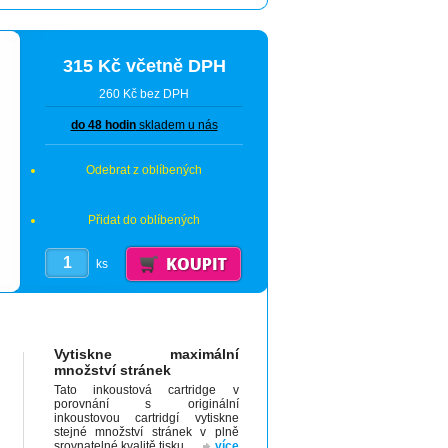
315 Kč včetně DPH
260 Kč bez DPH
do 48 hodin
skladem u nás
Odebrat z oblíbených
Přidat do oblíbených
ks
Vytiskne maximální
množství stránek
Tato inkoustová cartridge v
porovnání s originální
inkoustovou cartridgí vytiskne
stejné množství stránek v plně
srovnatelné kvalitě tisku.
více