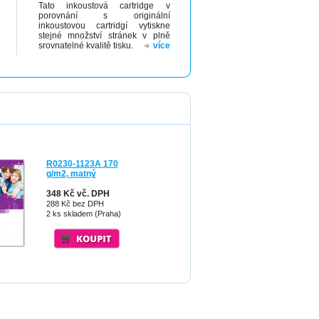
Tato inkoustová cartridge v
porovnání s originální
inkoustovou cartridgí vytiskne
stejné množství stránek v plně
srovnatelné kvalitě tisku.
více
R0230-1123A 170
g/m2, matný
348 Kč vč. DPH
288 Kč bez DPH
2 ks skladem (Praha)