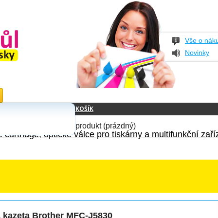
Vše o nák
Novinky
KOŠÍK
produkt
(prázdný)
 cartridge, optické válce pro tiskárny a multifunkční zaří
 kazeta Brother MFC-J5830