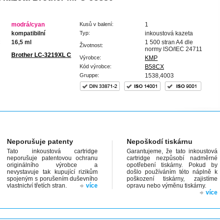
modrá/cyan
Kusů v balení:
1
kompatibilní
Typ:
inkoustová kazeta
:
16,5 ml
1 500 stran A4 dle
Životnost:
normy ISO/IEC 24711
Brother LC-3219XL C
Výrobce:
KMP
Kód výrobce:
B58CX
Gruppe:
1538,4003
Neporušuje patenty
Nepoškodí tiskárnu
Tato inkoustová cartridge
Garantujeme, že tato inkoustová
neporušuje patentovou ochranu
cartridge nezpůsobí nadměrné
originálního výrobce a
opotřebení tiskárny. Pokud by
nevystavuje tak kupující rizikům
došlo používáním této náplně k
spojeným s porušením duševního
poškození tiskárny, zajistíme
vlastnictví třetích stran.
více
opravu nebo výměnu tiskárny.
více