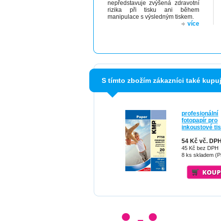
nepředstavuje zvýšená zdravotní
rizika při tisku ani během
manipulace s výsledným tiskem.
více
S tímto zbožím zákazníci také kupuj
profesionální
fotopapír pro
inkoustové ti
54 Kč vč. DP
45 Kč bez DPH
8 ks skladem (P