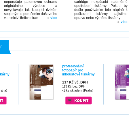
neporušuje patentovou ochranu
cartridge nezpůsobí nadměrné
originálního výrobce a
opotřebení tiskárny. Pokud by
nevystavuje tak kupující rizikům
došlo používáním této náplně k
spojeným s porušením duševního
poškození tiskárny, zajistíme
vlastnictví třetích stran.
více
opravu nebo výměnu tiskárny.
více
í
profesionální
fotopapír pro
skárny
inkoustové tiskárny
H
137 Kč vč. DPH
113 Kč bez DPH
raha)
-1 ks skladem (Praha)