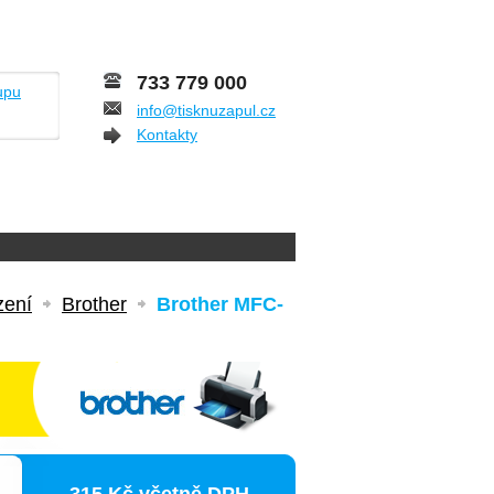
733 779 000
upu
info@tisknuzapul.cz
Kontakty
zení
Brother
Brother MFC-