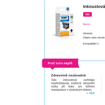
Inkoustová
Barva:
Varianta:
Objem nebo obsah
Kompatibilní s:
Proč tuto náplň
Zdravotně nezávadná
Tato inkoustová cartridge
nepředstavuje zvýšená zdravotní
rizika při tisku ani během
manipulace s výsledným tiskem.
více