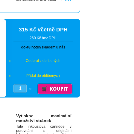
315 Kč včetně DPH
260 Kč bez DPH
do 48 hodin
skladem u nás
Odebrat z oblíbených
Přidat do oblíbených
ks
Vytiskne maximální
množství stránek
Tato inkoustová cartridge v
porovnání s originální