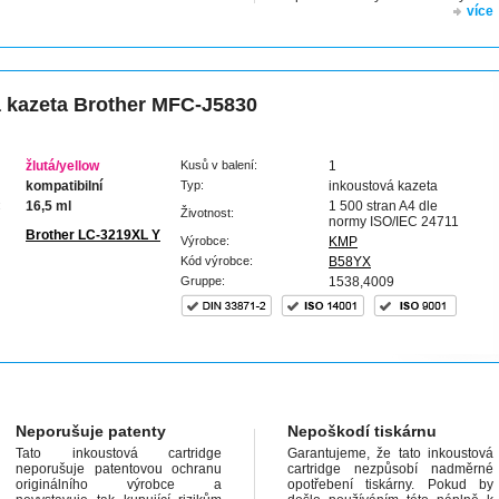
více
 kazeta Brother MFC-J5830
žlutá/yellow
Kusů v balení:
1
kompatibilní
Typ:
inkoustová kazeta
:
16,5 ml
1 500 stran A4 dle
Životnost:
normy ISO/IEC 24711
Brother LC-3219XL Y
Výrobce:
KMP
Kód výrobce:
B58YX
Gruppe:
1538,4009
Neporušuje patenty
Nepoškodí tiskárnu
Tato inkoustová cartridge
Garantujeme, že tato inkoustová
neporušuje patentovou ochranu
cartridge nezpůsobí nadměrné
originálního výrobce a
opotřebení tiskárny. Pokud by