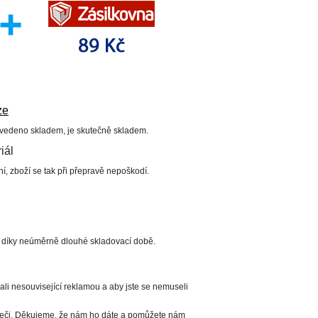
ze
uvedeno skladem, je skutečně skladem.
iál
í, zboží se tak při přepravě nepoškodí.
í díky neúměrně dlouhé skladovací době.
li nesouvisející reklamou a aby jste se nemuseli
ížeči. Děkujeme, že nám ho dáte a pomůžete nám