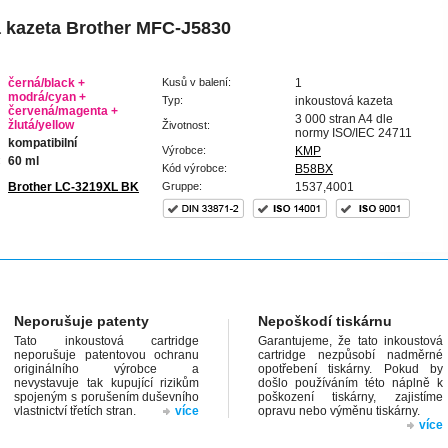
 kazeta Brother MFC-J5830
černá/black +
Kusů v balení:
1
modrá/cyan +
Typ:
inkoustová kazeta
červená/magenta +
3 000 stran A4 dle
žlutá/yellow
Životnost:
normy ISO/IEC 24711
kompatibilní
Výrobce:
KMP
:
60 ml
Kód výrobce:
B58BX
Brother LC-3219XL BK
Gruppe:
1537,4001
Neporušuje patenty
Nepoškodí tiskárnu
Tato inkoustová cartridge
Garantujeme, že tato inkoustová
neporušuje patentovou ochranu
cartridge nezpůsobí nadměrné
originálního výrobce a
opotřebení tiskárny. Pokud by
nevystavuje tak kupující rizikům
došlo používáním této náplně k
spojeným s porušením duševního
poškození tiskárny, zajistíme
vlastnictví třetích stran.
více
opravu nebo výměnu tiskárny.
více