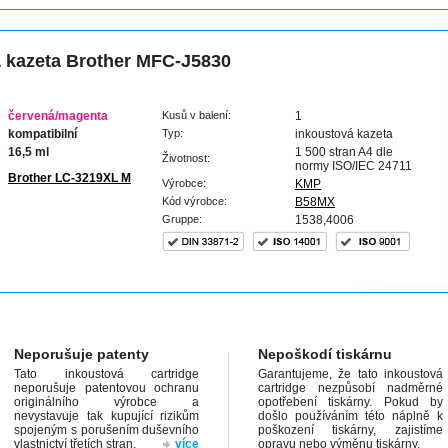
 kazeta Brother MFC-J5830
červená/magenta
Kusů v balení:
1
kompatibilní
Typ:
inkoustová kazeta
:
16,5 ml
1 500 stran A4 dle
Životnost:
normy ISO/IEC 24711
Brother LC-3219XL M
Výrobce:
KMP
Kód výrobce:
B58MX
Gruppe:
1538,4006
Neporušuje patenty
Nepoškodí tiskárnu
Tato inkoustová cartridge
Garantujeme, že tato inkoustová
neporušuje patentovou ochranu
cartridge nezpůsobí nadměrné
originálního výrobce a
opotřebení tiskárny. Pokud by
nevystavuje tak kupující rizikům
došlo používáním této náplně k
spojeným s porušením duševního
poškození tiskárny, zajistíme
vlastnictví třetích stran.
více
opravu nebo výměnu tiskárny.