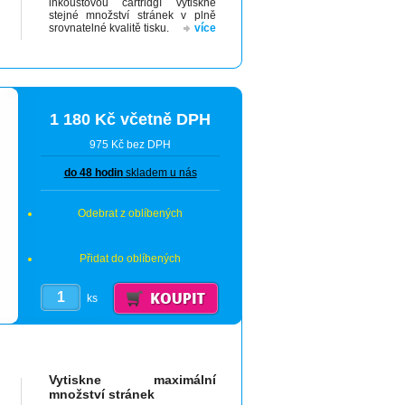
inkoustovou cartridgí vytiskne
stejné množství stránek v plně
srovnatelné kvalitě tisku.
více
1 180 Kč včetně DPH
975 Kč bez DPH
do 48 hodin
skladem u nás
Odebrat z oblíbených
Přidat do oblíbených
ks
Vytiskne maximální
množství stránek