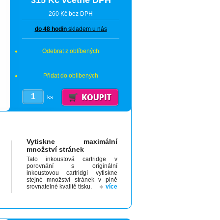
315 Kč včetně DPH
260 Kč bez DPH
do 48 hodin
skladem u nás
Odebrat z oblíbených
Přidat do oblíbených
ks
Vytiskne maximální
množství stránek
Tato inkoustová cartridge v
porovnání s originální
inkoustovou cartridgí vytiskne
stejné množství stránek v plně
srovnatelné kvalitě tisku.
více