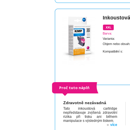
Inkoustová
Barva:
Varianta:
Objem nebo obsah
Kompatibilní s:
Proč tuto náplň
Zdravotně nezávadná
Tato inkoustová cartridge
nepředstavuje zvýšená zdravotní
rizika při tisku ani během
manipulace s výsledným tiskem.
více