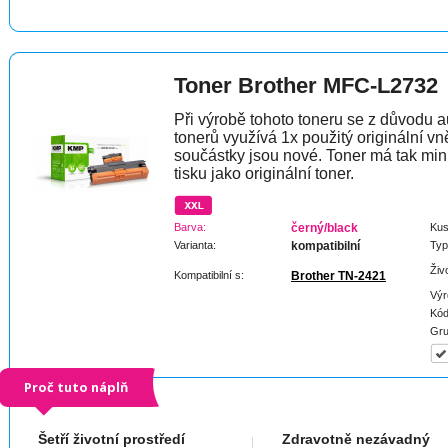
Toner Brother MFC-L2732
Při výrobě tohoto toneru se z důvodu a
tonerů využívá 1x použitý originální vně
součástky jsou nové. Toner má tak min
tisku jako originální toner.
Barva:
černý/black
Kus
Varianta:
kompatibilní
Typ
Živ
Kompatibilní s:
Brother TN-2421
Výr
Kód
Gru
Proč tuto náplň
Šetří životní prostředí
Zdravotně nezávadný