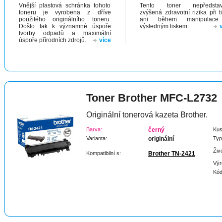
Vnější plastová schránka tohoto
Tento toner nepředstav
toneru je vyrobena z dříve
zvýšená zdravotní rizika při t
použitého originálního toneru.
ani během manipulac
Došlo tak k významné úspoře
výsledným tiskem.
tvorby odpadů a maximální
úspoře přírodních zdrojů.
více
Toner Brother MFC-L2732
Originální tonerová kazeta Brother.
Barva:
černý
Kus
Varianta:
originální
Typ
Živ
Kompatibilní s:
Brother TN-2421
Výr
Kód