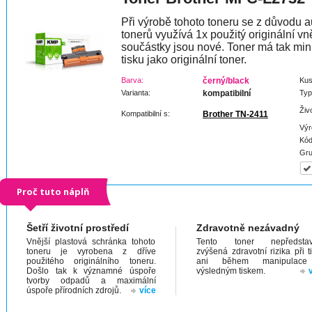
Při výrobě tohoto toneru se z důvodu a
tonerů využívá 1x použitý originální vně
součástky jsou nové. Toner má tak min
tisku jako originální toner.
Barva:
černý/black
Kus
Varianta:
kompatibilní
Typ
Živ
Kompatibilní s:
Brother TN-2411
Výr
Kód
Gru
Proč tuto náplň
Šetří životní prostředí
Zdravotně nezávadný
Vnější plastová schránka tohoto
Tento toner nepředstav
toneru je vyrobena z dříve
zvýšená zdravotní rizika při t
použitého originálního toneru.
ani během manipulac
Došlo tak k významné úspoře
výsledným tiskem.
tvorby odpadů a maximální
úspoře přírodních zdrojů.
více