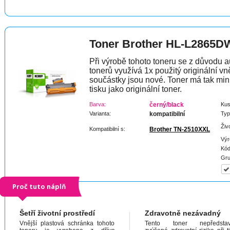
Toner Brother HL-L2865D
Při výrobě tohoto toneru se z důvodu a
tonerů využívá 1x použitý originální vně
součástky jsou nové. Toner má tak min
tisku jako originální toner.
Barva:
černý/black
Kus
Varianta:
kompatibilní
Typ
Živ
Kompatibilní s:
Brother TN-2510XXL
Výr
Kód
Gru
Proč tuto náplň
Šetří životní prostředí
Zdravotně nezávadný
Vnější plastová schránka tohoto
Tento toner nepředstav