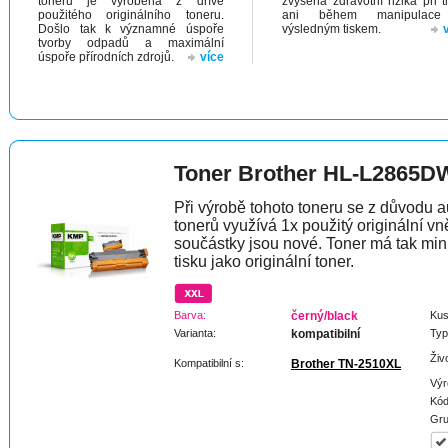
toneru je vyrobena z dříve
zvýšená zdravotní rizika při t
použitého originálního toneru.
ani během manipulac
Došlo tak k významné úspoře
výsledným tiskem.
tvorby odpadů a maximální
úspoře přírodních zdrojů.
více
Toner Brother HL-L2865D
Při výrobě tohoto toneru se z důvodu a
tonerů využívá 1x použitý originální vně
součástky jsou nové. Toner má tak min
tisku jako originální toner.
Barva:
černý/black
Kus
Varianta:
kompatibilní
Typ
Živ
Kompatibilní s:
Brother TN-2510XL
Výr
Kód
Gru