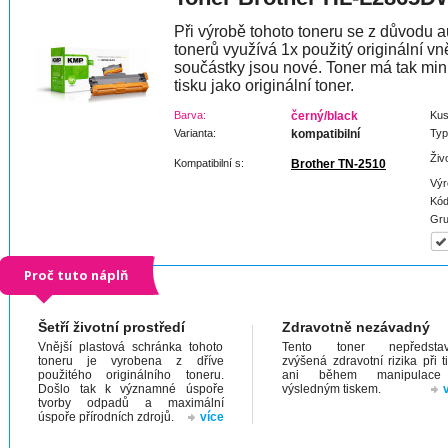
Při výrobě tohoto toneru se z důvodu a
tonerů využívá 1x použitý originální vně
součástky jsou nové. Toner má tak min
tisku jako originální toner.
Barva:
černý/black
Kus
Varianta:
kompatibilní
Typ
Živ
Kompatibilní s:
Brother TN-2510
Výr
Kód
Gru
Proč tuto náplň
Šetří životní prostředí
Zdravotně nezávadný
Vnější plastová schránka tohoto
Tento toner nepředstav
toneru je vyrobena z dříve
zvýšená zdravotní rizika při t
použitého originálního toneru.
ani během manipulac
Došlo tak k významné úspoře
výsledným tiskem.
tvorby odpadů a maximální
úspoře přírodních zdrojů.
více