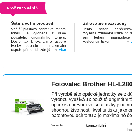
Proč tuto náplň
Šetří životní prostředí
Zdravotně nezávadný
Vnější plastová schránka tohoto
Tento toner nepředstav
toneru je vyrobena z dříve
zvýšená zdravotní rizika při t
použitého originálního toneru.
ani během manipulac
Došlo tak k významné úspoře
výsledným tiskem.
tvorby odpadů a maximální
úspoře přírodních zdrojů.
více
Fotoválec Brother HL-L2
Při výrobě této optické jednotky se z 
výrobců využívá 1x použité originální t
optické a převodové součástky jsou n
shodnou životnost i kvalitu tisku jako 
patentovou ochranu a je maximálně šet
Kus
Varianta:
kompatibilní
Typ