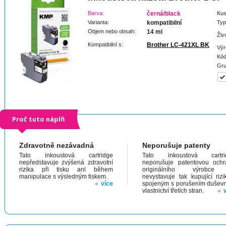
Barva:
černá/black
Kus
Varianta:
kompatibilní
Typ
Objem nebo obsah:
14 ml
Živ
Kompatibilní s:
Brother LC-421XL BK
Výr
Kód
Gru
Proč tuto náplň
Zdravotně nezávadná
Neporušuje patenty
Tato inkoustová cartridge
Tato inkoustová cartri
nepředstavuje zvýšená zdravotní
neporušuje patentovou och
rizika při tisku ani během
originálního výrobc
manipulace s výsledným tiskem.
nevystavuje tak kupující riz
více
spojeným s porušením dušev
vlastnictví třetích stran.