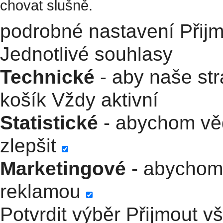
chovat slušně.
podrobné nastavení
Přij
Jednotlivé souhlasy
Technické
- aby naše str
košík
Vždy aktivní
Statistické
- abychom věd
zlepšit
Marketingové
- abychom 
reklamou
Potvrdit výběr
Přijmout v