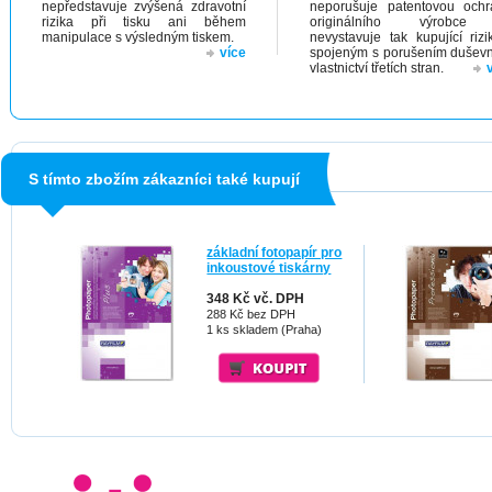
nepředstavuje zvýšená zdravotní
neporušuje patentovou och
rizika při tisku ani během
originálního výrobc
manipulace s výsledným tiskem.
nevystavuje tak kupující riz
více
spojeným s porušením dušev
vlastnictví třetích stran.
S tímto zbožím zákazníci také kupují
základní fotopapír pro
inkoustové tiskárny
348 Kč vč. DPH
288 Kč bez DPH
1 ks skladem (Praha)