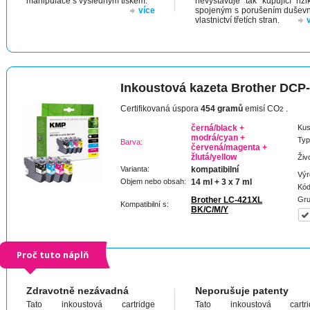
manipulace s výsledným tiskem.
nevystavuje tak kupující riz
více
spojeným s porušením dušev
vlastnictví třetích stran.
Inkoustová kazeta Brother DCP
Certifikovaná úspora
454 gramů
emisí CO
.
2
černá/black +
Kus
modrá/cyan +
Typ
Barva:
červená/magenta +
žlutá/yellow
Živ
Varianta:
kompatibilní
Výr
Objem nebo obsah:
14 ml + 3 x 7 ml
Kód
Brother LC-421XL
Gru
Kompatibilní s:
BK/C/M/Y
Proč tuto náplň
Zdravotně nezávadná
Neporušuje patenty
Tato inkoustová cartridge
Tato inkoustová cartri