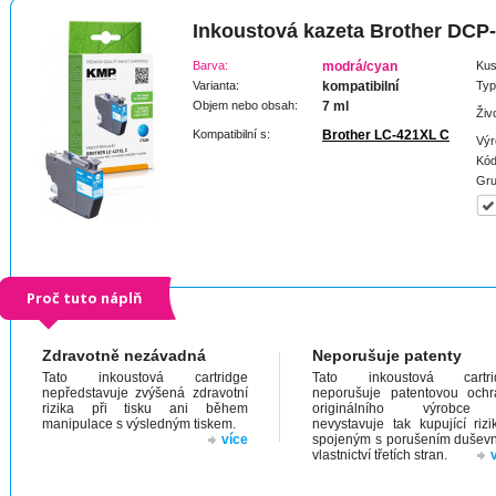
Inkoustová kazeta Brother DCP
Barva:
modrá/cyan
Kus
Varianta:
kompatibilní
Typ
Objem nebo obsah:
7 ml
Živ
Kompatibilní s:
Brother LC-421XL C
Výr
Kód
Gru
Proč tuto náplň
Zdravotně nezávadná
Neporušuje patenty
Tato inkoustová cartridge
Tato inkoustová cartri
nepředstavuje zvýšená zdravotní
neporušuje patentovou och
rizika při tisku ani během
originálního výrobc
manipulace s výsledným tiskem.
nevystavuje tak kupující riz
více
spojeným s porušením dušev
vlastnictví třetích stran.