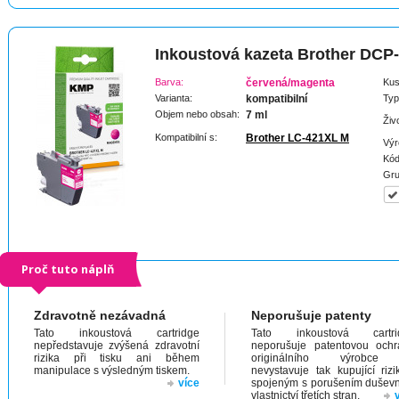
Inkoustová kazeta Brother DCP
Barva:
červená/magenta
Kus
Varianta:
kompatibilní
Typ
Objem nebo obsah:
7 ml
Živ
Kompatibilní s:
Brother LC-421XL M
Výr
Kód
Gru
Proč tuto náplň
Zdravotně nezávadná
Neporušuje patenty
Tato inkoustová cartridge
Tato inkoustová cartri
nepředstavuje zvýšená zdravotní
neporušuje patentovou och
rizika při tisku ani během
originálního výrobc
manipulace s výsledným tiskem.
nevystavuje tak kupující riz
více
spojeným s porušením dušev
vlastnictví třetích stran.