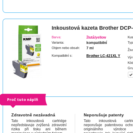
Inkoustová kazeta Brother DCP
Barva:
žlutá/yellow
Kus
Varianta:
kompatibilní
Typ
Objem nebo obsah:
7 ml
Živ
Kompatibilní s:
Brother LC-421XL Y
Výr
Kód
Gru
Proč tuto náplň
Zdravotně nezávadná
Neporušuje patenty
Tato inkoustová cartridge
Tato inkoustová cartri
nepředstavuje zvýšená zdravotní
neporušuje patentovou och
rizika při tisku ani během
originálního výrobc