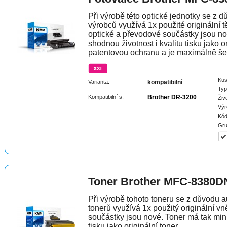
Při výrobě této optické jednotky se z 
výrobců využívá 1x použité originální t
optické a převodové součástky jsou n
shodnou životnost i kvalitu tisku jako 
patentovou ochranu a je maximálně šet
Kus
Varianta:
kompatibilní
Typ
Kompatibilní s:
Brother DR-3200
Živ
Výr
Kód
Gru
Toner Brother MFC-8380D
Při výrobě tohoto toneru se z důvodu a
tonerů využívá 1x použitý originální vně
součástky jsou nové. Toner má tak min
tisku jako originální toner.