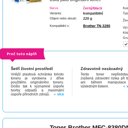
Barva:
černý/black
Kus
Varianta:
kompatibilní
Typ
Objem nebo obsah:
220 g
Živ
Kompatibilní s:
Brother TN-3280
Výr
Kód
Gru
Proč tuto náplň
Šetří životní prostředí
Zdravotně nezávadný
Vnější plastová schránka tohoto
Tento toner nepředstav
toneru je vyrobena z dříve
zvýšená zdravotní rizika při t
použitého originálního toneru.
ani během manipulac
Došlo tak k významné úspoře
výsledným tiskem.
tvorby odpadů a maximální
úspoře přírodních zdrojů.
více
Toner Brother MFC-8380D