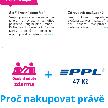
Proč tuto náplň
Šetří životní prostředí
Zdravotně nezávadný
Vnější plastová schránka tohoto
Tento toner nepředstav
toneru je vyrobena z dříve
zvýšená zdravotní rizika při t
použitého originálního toneru.
ani během manipulac
Došlo tak k významné úspoře
výsledným tiskem.
tvorby odpadů a maximální
úspoře přírodních zdrojů.
více
Proč nakupovat právě 