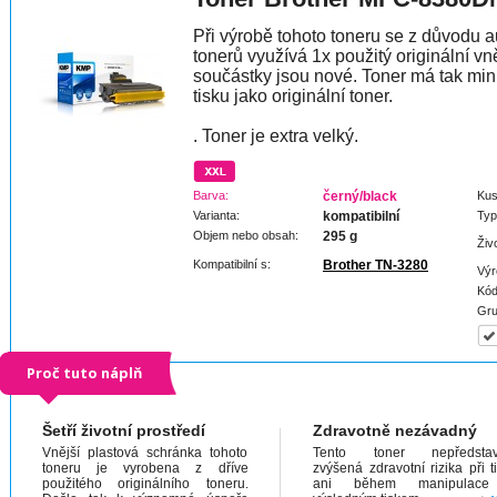
Při výrobě tohoto toneru se z důvodu a
tonerů využívá 1x použitý originální vně
součástky jsou nové. Toner má tak min
tisku jako originální toner.
. Toner je extra velký.
Barva:
černý/black
Kus
Varianta:
kompatibilní
Typ
Objem nebo obsah:
295 g
Živ
Kompatibilní s:
Brother TN-3280
Výr
Kód
Gru
Proč tuto náplň
Šetří životní prostředí
Zdravotně nezávadný
Vnější plastová schránka tohoto
Tento toner nepředstav
toneru je vyrobena z dříve
zvýšená zdravotní rizika při t
použitého originálního toneru.
ani během manipulac