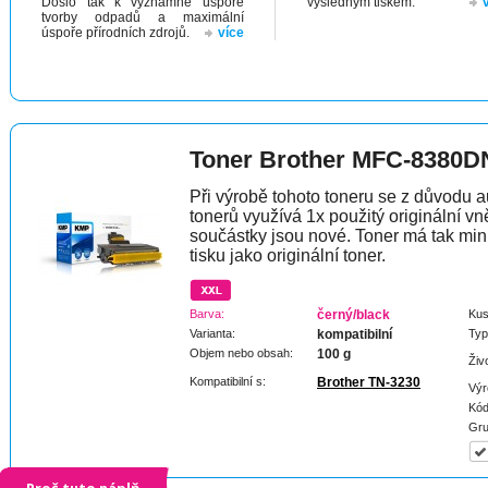
Došlo tak k významné úspoře
výsledným tiskem.
tvorby odpadů a maximální
úspoře přírodních zdrojů.
více
Toner Brother MFC-8380D
Při výrobě tohoto toneru se z důvodu a
tonerů využívá 1x použitý originální vně
součástky jsou nové. Toner má tak min
tisku jako originální toner.
Barva:
černý/black
Kus
Varianta:
kompatibilní
Typ
Objem nebo obsah:
100 g
Živ
Kompatibilní s:
Brother TN-3230
Výr
Kód
Gru