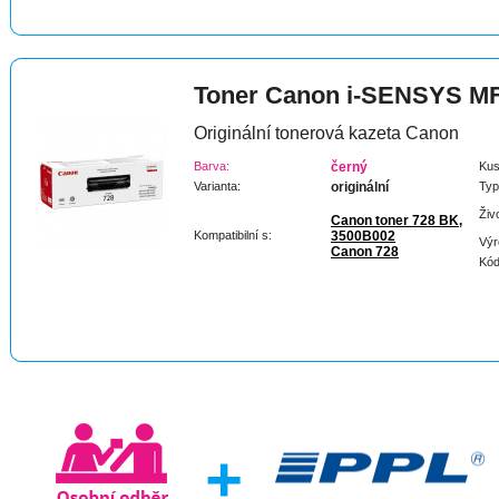
Toner Canon i-SENSYS M
Originální tonerová kazeta Canon
Barva:
černý
Kus
Varianta:
originální
Typ
Živ
Canon toner 728 BK,
Kompatibilní s:
3500B002
Výr
Canon 728
Kód