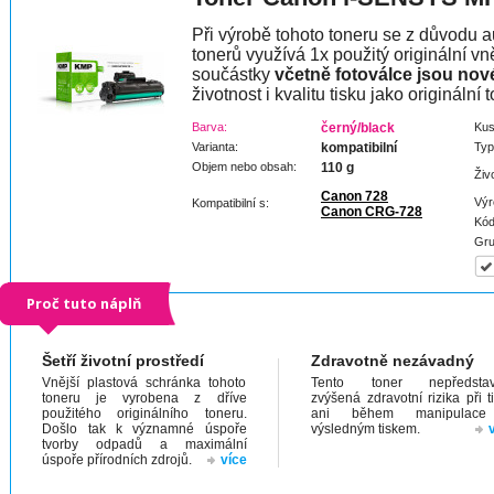
Při výrobě tohoto toneru se z důvodu a
tonerů využívá 1x použitý originální vně
součástky
včetně fotoválce jsou nov
životnost i kvalitu tisku jako originální t
Barva:
černý/black
Kus
Varianta:
kompatibilní
Typ
Objem nebo obsah:
110 g
Živ
Canon 728
Výr
Kompatibilní s:
Canon CRG-728
Kód
Gru
Proč tuto náplň
Šetří životní prostředí
Zdravotně nezávadný
Vnější plastová schránka tohoto
Tento toner nepředstav
toneru je vyrobena z dříve
zvýšená zdravotní rizika při t
použitého originálního toneru.
ani během manipulac
Došlo tak k významné úspoře
výsledným tiskem.
tvorby odpadů a maximální
úspoře přírodních zdrojů.
více