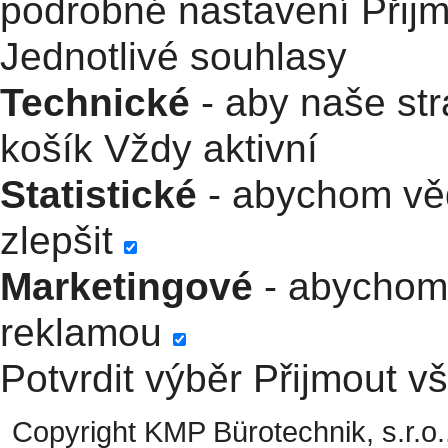
podrobné nastavení
Přij
Jednotlivé souhlasy
Technické
- aby naše str
košík
Vždy aktivní
Statistické
- abychom věd
zlepšit
Marketingové
- abychom 
reklamou
Potvrdit výběr
Přijmout v
Copyright KMP Bürotechnik, s.r.o.