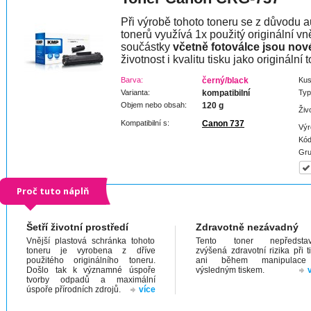
Při výrobě tohoto toneru se z důvodu a
tonerů využívá 1x použitý originální vně
součástky
včetně fotoválce jsou nov
životnost i kvalitu tisku jako originální t
Barva:
černý/black
Kus
Varianta:
kompatibilní
Typ
Objem nebo obsah:
120 g
Živ
Kompatibilní s:
Canon 737
Výr
Kód
Gru
Proč tuto náplň
Šetří životní prostředí
Zdravotně nezávadný
Vnější plastová schránka tohoto
Tento toner nepředstav
toneru je vyrobena z dříve
zvýšená zdravotní rizika při t
použitého originálního toneru.
ani během manipulac
Došlo tak k významné úspoře
výsledným tiskem.
tvorby odpadů a maximální
úspoře přírodních zdrojů.
více