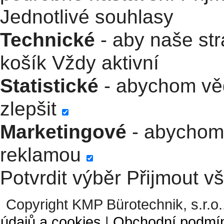
Jednotlivé souhlasy
Technické
- aby naše str
košík
Vždy aktivní
Statistické
- abychom věd
zlepšit
Marketingové
- abychom 
reklamou
Potvrdit výběr
Přijmout v
Copyright KMP Bürotechnik, s.r.o.
údajů a cookies
|
Obchodní podmí