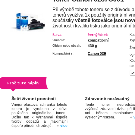
Při výrobě tohoto toneru se z důvodu a
tonerů využívá 1x použitý originální vně
součástky
včetně fotoválce jsou nov
životnost i kvalitu tisku jako originální t
Barva:
černý/black
Kus
Varianta:
kompatibilní
Typ
Objem nebo obsah:
430 g
Živ
Kompatibilní s:
Canon 039
Výr
Kód
Gru
Proč tuto náplň
Šetří životní prostředí
Zdravotně nezávadný
Vnější plastová schránka tohoto
Tento toner nepředstav
toneru je vyrobena z dříve
zvýšená zdravotní rizika při t
použitého originálního toneru.
ani během manipulac
Došlo tak k významné úspoře
výsledným tiskem.
tvorby odpadů a maximální
úspoře přírodních zdrojů.
více