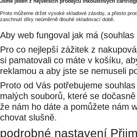
Jsme jeden z největších prodejců inkoustových cartridgí
Proto můžeme držet vysoké skladové zásoby, a přesto prodá
zaschnutí díky neúměrně dlouhé skladovací době.
Aby web fungoval jak má (souhlas 
Pro co nejlepší zážitek z nakupov
si pamatovali co máte v košíku, a
reklamou a aby jste se nemuseli p
Proto od Vás potřebujeme souhlas 
malých souborů, které se dočasně 
že nám ho dáte a pomůžete nám w
chovat slušně.
podrobné nastavení
Přij