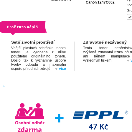
Kompatibilní s:
Canon 1247C002
Kód
Gru
Proč tuto náplň
Šetří životní prostředí
Zdravotně nezávadný
Vnější plastová schránka tohoto
Tento toner nepředstav
toneru je vyrobena z dříve
zvýšená zdravotní rizika při t
použitého originálního toneru.
ani během manipulac
Došlo tak k významné úspoře
výsledným tiskem.
tvorby odpadů a maximální
úspoře přírodních zdrojů.
více