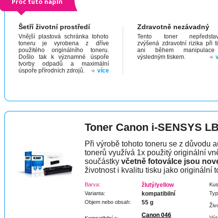
Proč tuto náplň
Šetří životní prostředí
Zdravotně nezávadný
Vnější plastová schránka tohoto
Tento toner nepředstav
toneru je vyrobena z dříve
zvýšená zdravotní rizika při t
použitého originálního toneru.
ani během manipulac
Došlo tak k významné úspoře
výsledným tiskem.
tvorby odpadů a maximální
úspoře přírodních zdrojů.
více
Toner Canon i-SENSYS L
Při výrobě tohoto toneru se z důvodu a
tonerů využívá 1x použitý originální vně
součástky
včetně fotoválce jsou nov
životnost i kvalitu tisku jako originální t
Barva:
žlutý/yellow
Kus
Varianta:
kompatibilní
Typ
Objem nebo obsah:
55 g
Živ
Canon 046
Výr