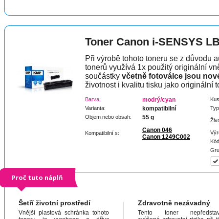
Toner Canon i-SENSYS L
Při výrobě tohoto toneru se z důvodu a
tonerů využívá 1x použitý originální vně
součástky
včetně fotoválce jsou nov
životnost i kvalitu tisku jako originální t
Barva:
modrý/cyan
Kus
Varianta:
kompatibilní
Typ
Objem nebo obsah:
55 g
Živ
Canon 046
Výr
Kompatibilní s:
Canon 1249C002
Kód
Gru
Proč tuto náplň
Šetří životní prostředí
Zdravotně nezávadný
Vnější plastová schránka tohoto
Tento toner nepředstav