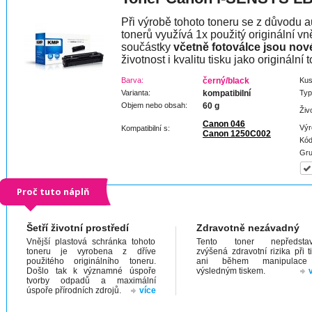
Při výrobě tohoto toneru se z důvodu a
tonerů využívá 1x použitý originální vně
součástky
včetně fotoválce jsou nov
životnost i kvalitu tisku jako originální t
Barva:
černý/black
Kus
Varianta:
kompatibilní
Typ
Objem nebo obsah:
60 g
Živ
Canon 046
Výr
Kompatibilní s:
Canon 1250C002
Kód
Gru
Proč tuto náplň
Šetří životní prostředí
Zdravotně nezávadný
Vnější plastová schránka tohoto
Tento toner nepředstav
toneru je vyrobena z dříve
zvýšená zdravotní rizika při t
použitého originálního toneru.
ani během manipulac
Došlo tak k významné úspoře
výsledným tiskem.
tvorby odpadů a maximální
úspoře přírodních zdrojů.
více