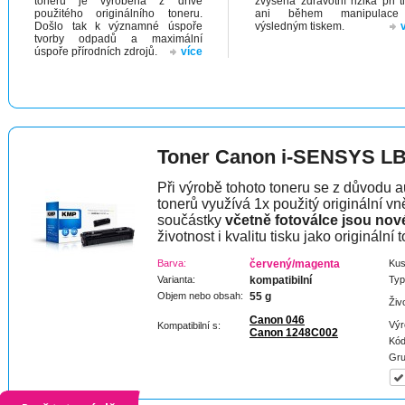
toneru je vyrobena z dříve
zvýšená zdravotní rizika při t
použitého originálního toneru.
ani během manipulac
Došlo tak k významné úspoře
výsledným tiskem.
tvorby odpadů a maximální
úspoře přírodních zdrojů.
více
Toner Canon i-SENSYS L
Při výrobě tohoto toneru se z důvodu a
tonerů využívá 1x použitý originální vně
součástky
včetně fotoválce jsou nov
životnost i kvalitu tisku jako originální t
Barva:
červený/magenta
Kus
Varianta:
kompatibilní
Typ
Objem nebo obsah:
55 g
Živ
Canon 046
Výr
Kompatibilní s:
Canon 1248C002
Kód
Gru