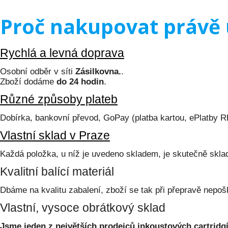
Proč nakupovat právě 
Rychlá a levná doprava
Osobní odběr v síti
Zásilkovna.
.
Zboží dodáme
do 24 hodin
.
Různé způsoby plateb
Dobírka, bankovní převod, GoPay (platba kartou, ePlatby 
Vlastní sklad v Praze
Každá položka, u níž je uvedeno skladem, je skutečně skl
Kvalitní balící materiál
Dbáme na kvalitu zabalení, zboží se tak při přepravě nepoš
Vlastní, vysoce obrátkový sklad
Jsme jeden z největších prodejců inkoustových cartridgí