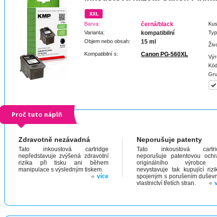
Barva:
černá/black
Kus
Varianta:
kompatibilní
Typ
Objem nebo obsah:
15 ml
Živ
Kompatibilní s:
Canon PG-560XL
Výr
Kód
Gru
Proč tuto náplň
Zdravotně nezávadná
Neporušuje patenty
Tato inkoustová cartridge
Tato inkoustová cartri
nepředstavuje zvýšená zdravotní
neporušuje patentovou och
rizika při tisku ani během
originálního výrobc
manipulace s výsledným tiskem.
nevystavuje tak kupující riz
více
spojeným s porušením dušev
vlastnictví třetích stran.