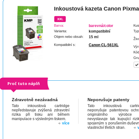
Inkoustová kazeta Canon Pixm
Barva:
barevná/color
Kus
Varianta:
kompatibilní
Typ
Objem nebo obsah:
15 ml
Živ
Kompatibilní s:
Canon CL-561XL
Výr
Kód
Gru
Proč tuto náplň
Zdravotně nezávadná
Neporušuje patenty
Tato inkoustová cartridge
Tato inkoustová cartri
nepředstavuje zvýšená zdravotní
neporušuje patentovou och
rizika při tisku ani během
originálního výrobc
manipulace s výsledným tiskem.
nevystavuje tak kupující riz
více
spojeným s porušením dušev
vlastnictví třetích stran.