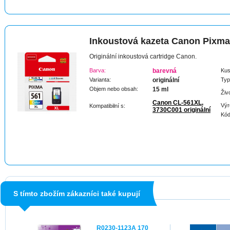
Inkoustová kazeta Canon Pixm
Originální inkoustová cartridge Canon.
Barva:
barevná
Kus
Varianta:
originální
Typ
Objem nebo obsah:
15 ml
Živ
Canon CL-561XL,
Výr
Kompatibilní s:
3730C001 originální
Kód
S tímto zbožím zákazníci také kupují
R0230-1123A 170