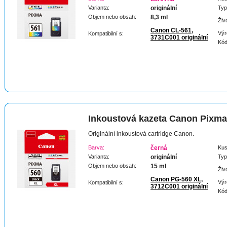
Varianta:
originální
Typ
Objem nebo obsah:
8,3 ml
Živ
Canon CL-561,
Výr
Kompatibilní s:
3731C001 originální
Kód
Inkoustová kazeta Canon Pixm
Originální inkoustová cartridge Canon.
Barva:
černá
Kus
Varianta:
originální
Typ
Objem nebo obsah:
15 ml
Živ
Canon PG-560 XL,
Výr
Kompatibilní s:
3712C001 originální
Kód