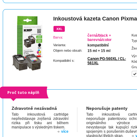
Inkoustová kazeta Canon Pixm
černá/black +
Kus
Barva:
barevná/color
Typ
Varianta:
kompatibilní
Živ
Objem nebo obsah:
15 ml + 15 ml
Výr
Canon PG-560XL / CL-
Kompatibilní s:
Kód
561XL
Gru
Proč tuto náplň
Zdravotně nezávadná
Neporušuje patenty
Tato inkoustová cartridge
Tato inkoustová cartri
nepředstavuje zvýšená zdravotní
neporušuje patentovou och
rizika při tisku ani během
originálního výrobc
manipulace s výsledným tiskem.
nevystavuje tak kupující riz
více
spojeným s porušením dušev
vlastnictví třetích stran.