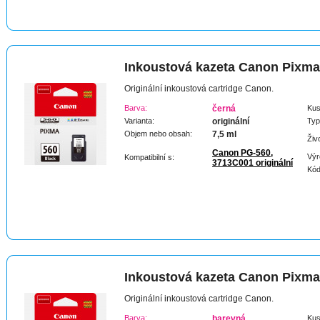
Inkoustová kazeta Canon Pixm
Originální inkoustová cartridge Canon.
Barva:
černá
Kus
Varianta:
originální
Typ
Objem nebo obsah:
7,5 ml
Živ
Canon PG-560,
Výr
Kompatibilní s:
3713C001 originální
Kód
Inkoustová kazeta Canon Pixm
Originální inkoustová cartridge Canon.
Barva:
barevná
Kus