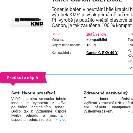
Toner je balen v neutrální bíle krabici 
výrobek KMP, je však primárně určen k
Při výrobě je použito vnější plastové tě
Canon, je tak zaručena 100 % kompatibi
Barva:
žlutý/yellow
Kus
Varianta:
kompatibilní
Typ
Objem nebo obsah:
160 g
Živ
Výr
Kompatibilní s:
Canon C-EXV 49 Y
Kód
Gru
Proč tuto náplň
Šetří životní prostředí
Zdravotně nezávadný
Vnější plastová schránka tohoto
Tento toner nepředstav
toneru je vyrobena z dříve
zvýšená zdravotní rizika při t
použitého originálního toneru.
ani během manipulac
Došlo tak k významné úspoře
výsledným tiskem.
tvorby odpadů a maximální
úspoře přírodních zdrojů.
více