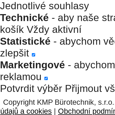
Jednotlivé souhlasy
Technické
- aby naše str
košík
Vždy aktivní
Statistické
- abychom věd
zlepšit
Marketingové
- abychom 
reklamou
Potvrdit výběr
Přijmout v
Copyright KMP Bürotechnik, s.r.o.
údajů a cookies
|
Obchodní podmí