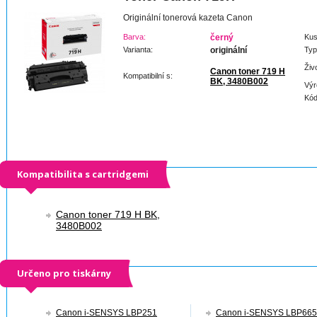
Originální tonerová kazeta Canon
Barva:
černý
Kus
Varianta:
originální
Typ
Živ
Canon toner 719 H
Kompatibilní s:
BK, 3480B002
Výr
Kód
Kompatibilita s cartridgemi
Canon toner 719 H BK,
3480B002
Určeno pro tiskárny
Canon i-SENSYS LBP251
Canon i-SENSYS LBP66