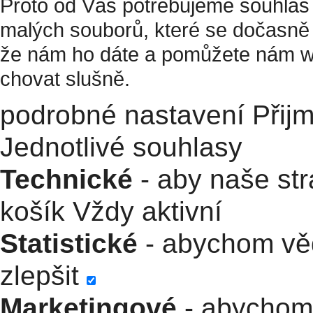
Proto od Vás potřebujeme souhlas 
malých souborů, které se dočasně 
že nám ho dáte a pomůžete nám w
chovat slušně.
podrobné nastavení
Přij
Jednotlivé souhlasy
Technické
- aby naše str
košík
Vždy aktivní
Statistické
- abychom věd
zlepšit
Marketingové
- abychom 