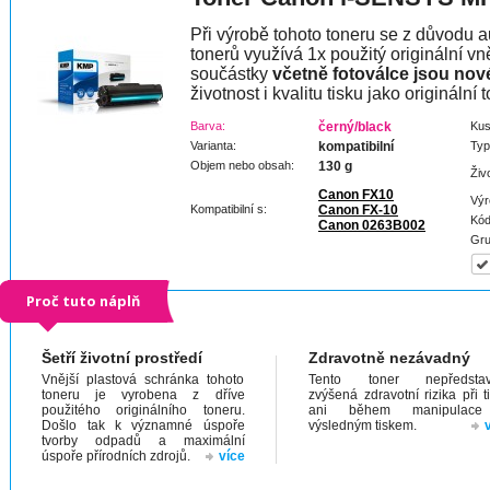
Při výrobě tohoto toneru se z důvodu a
tonerů využívá 1x použitý originální vně
součástky
včetně fotoválce jsou nov
životnost i kvalitu tisku jako originální t
Barva:
černý/black
Kus
Varianta:
kompatibilní
Typ
Objem nebo obsah:
130 g
Živ
Canon FX10
Výr
Kompatibilní s:
Canon FX-10
Kód
Canon 0263B002
Gru
Proč tuto náplň
Šetří životní prostředí
Zdravotně nezávadný
Vnější plastová schránka tohoto
Tento toner nepředstav
toneru je vyrobena z dříve
zvýšená zdravotní rizika při t
použitého originálního toneru.
ani během manipulac
Došlo tak k významné úspoře
výsledným tiskem.
tvorby odpadů a maximální
úspoře přírodních zdrojů.
více