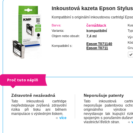
Inkoustová kazeta Epson Stylu
Kompatibiní s originální inkoustovou cartridgí Ep
Barva:
černá/black
Kus
Varianta:
kompatibilní
Typ
Objem nebo obsah:
7,4 ml
Výr
Kód
Epson T071140
Kompatibilní s:
Epson T0711
Gru
Proč tuto náplň
Zdravotně nezávadná
Neporušuje patenty
Tato inkoustová cartridge
Tato inkoustová cartri
nepředstavuje zvýšená zdravotní
neporušuje patentovou och
rizika při tisku ani během
originálního výrobc
manipulace s výsledným tiskem.
nevystavuje tak kupující riz
více
spojeným s porušením dušev
vlastnictví třetích stran.