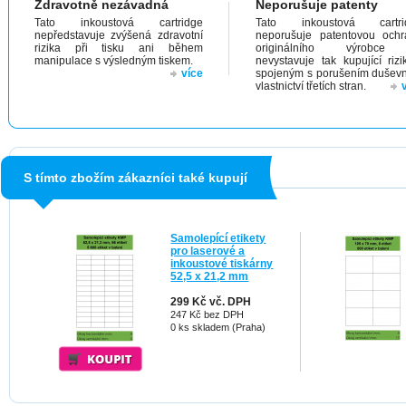
Zdravotně nezávadná
Neporušuje patenty
Tato inkoustová cartridge
Tato inkoustová cartri
nepředstavuje zvýšená zdravotní
neporušuje patentovou och
rizika při tisku ani během
originálního výrobc
manipulace s výsledným tiskem.
nevystavuje tak kupující riz
více
spojeným s porušením dušev
vlastnictví třetích stran.
S tímto zbožím zákazníci také kupují
Samolepící etikety
pro laserové a
inkoustové tiskárny
52,5 x 21,2 mm
299 Kč vč. DPH
247 Kč bez DPH
0 ks skladem (Praha)