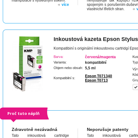
manipulace s výsledným tiskem.
nevystavuje tak kupující riz
více
spojeným s porušením dušev
vlastnictví třetích stran.
Inkoustová kazeta Epson Stylu
Kompatibiní s originální inkoustovou cartridgí Ep
Barva:
červená/magenta
Kus
Varianta:
kompatibilní
Typ
Objem nebo obsah:
5,5 ml
Výr
Kód
Epson T071340
Kompatibilní s:
Epson T0713
Gru
Proč tuto náplň
Zdravotně nezávadná
Neporušuje patenty
Tato inkoustová cartridge
Tato inkoustová cartri