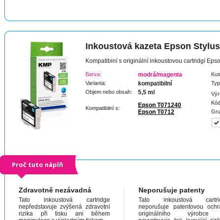
Inkoustová kazeta Epson Stylu
Kompatibiní s originální inkoustovou cartridgí Ep
Barva:
modrá/magenta
Kus
Varianta:
kompatibilní
Typ
Objem nebo obsah:
5,5 ml
Výr
Kód
Epson T071240
Kompatibilní s:
Epson T0712
Gru
Proč tuto náplň
Zdravotně nezávadná
Neporušuje patenty
Tato inkoustová cartridge
Tato inkoustová cartri
nepředstavuje zvýšená zdravotní
neporušuje patentovou och
rizika při tisku ani během
originálního výrobc