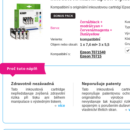
Kompatibiní s originální inkoustovou cartridgí Ep
černá/black +
Kus
modrá/cyan +
Typ
Barva:
červená/magenta +
Výr
žlutá/yellow
Kód
Varianta:
kompatibilní
Gru
Objem nebo obsah:
1 x 7,4 ml+ 3 x 5,5
Epson T071540
Kompatibilní s:
Epson T0715
Proč tuto náplň
Zdravotně nezávadná
Neporušuje patenty
Tato inkoustová cartridge
Tato inkoustová cartri
nepředstavuje zvýšená zdravotní
neporušuje patentovou och
rizika při tisku ani během
originálního výrobc
manipulace s výsledným tiskem.
nevystavuje tak kupující riz
více
spojeným s porušením dušev
vlastnictví třetích stran.