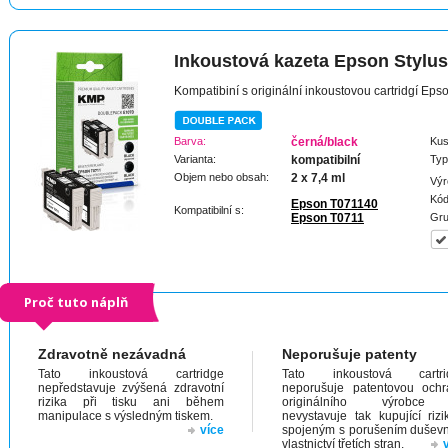
Inkoustová kazeta Epson Stylu
Kompatibiní s originální inkoustovou cartridgí Ep
Barva:
černá/black
Kus
Varianta:
kompatibilní
Typ
Objem nebo obsah:
2 x 7,4 ml
Výr
Kód
Epson T071140
Kompatibilní s:
Epson T0711
Gru
Proč tuto náplň
Zdravotně nezávadná
Neporušuje patenty
Tato inkoustová cartridge
Tato inkoustová cartri
nepředstavuje zvýšená zdravotní
neporušuje patentovou och
rizika při tisku ani během
originálního výrobc
manipulace s výsledným tiskem.
nevystavuje tak kupující riz
více
spojeným s porušením dušev
vlastnictví třetích stran.