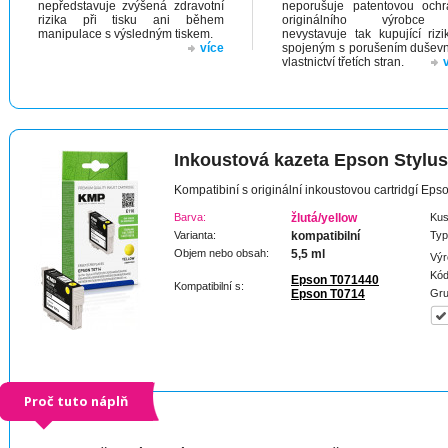
nepředstavuje zvýšená zdravotní
neporušuje patentovou och
rizika při tisku ani během
originálního výrobc
manipulace s výsledným tiskem.
nevystavuje tak kupující riz
více
spojeným s porušením dušev
vlastnictví třetích stran.
Inkoustová kazeta Epson Stylu
Kompatibiní s originální inkoustovou cartridgí Ep
Barva:
žlutá/yellow
Kus
Varianta:
kompatibilní
Typ
Objem nebo obsah:
5,5 ml
Výr
Kód
Epson T071440
Kompatibilní s:
Epson T0714
Gru
Proč tuto náplň