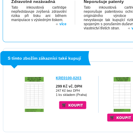
Zdravotně nezávadná
Neporušuje patenty
Tato inkoustová cartridge
Tato inkoustová cartri
nepředstavuje zvýšená zdravotní
neporušuje patentovou och
rizika při tisku ani během
originálního výrobc
manipulace s výsledným tiskem.
nevystavuje tak kupující riz
více
spojeným s porušením dušev
vlastnictví třetích stran.
S tímto zbožím zákazníci také kupují
KRE0100-0203
299 Kč vč. DPH
247 Kč bez DPH
1 ks skladem (Praha)