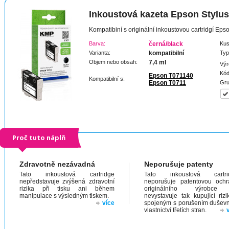
Inkoustová kazeta Epson Stylu
Kompatibiní s originální inkoustovou cartridgí Ep
Barva:
černá/black
Kus
Varianta:
kompatibilní
Typ
Objem nebo obsah:
7,4 ml
Výr
Kód
Epson T071140
Kompatibilní s:
Epson T0711
Gru
Proč tuto náplň
Zdravotně nezávadná
Neporušuje patenty
Tato inkoustová cartridge
Tato inkoustová cartri
nepředstavuje zvýšená zdravotní
neporušuje patentovou och
rizika při tisku ani během
originálního výrobc
manipulace s výsledným tiskem.
nevystavuje tak kupující riz
více
spojeným s porušením dušev
vlastnictví třetích stran.