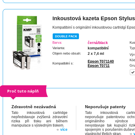
Inkoustová kazeta Epson Stylu
Kompatibiní s originální inkoustovou cartridgí Ep
Barva:
černá/black
Kus
Varianta:
kompatibilní
Typ
Objem nebo obsah:
2 x 7,4 ml
Výr
Kód
Epson T071140
Kompatibilní s:
Epson T0711
Gru
Proč tuto náplň
Zdravotně nezávadná
Neporušuje patenty
Tato inkoustová cartridge
Tato inkoustová cartri
nepředstavuje zvýšená zdravotní
neporušuje patentovou och
rizika při tisku ani během
originálního výrobc
manipulace s výsledným tiskem.
nevystavuje tak kupující riz
více
spojeným s porušením dušev
vlastnictví třetích stran.