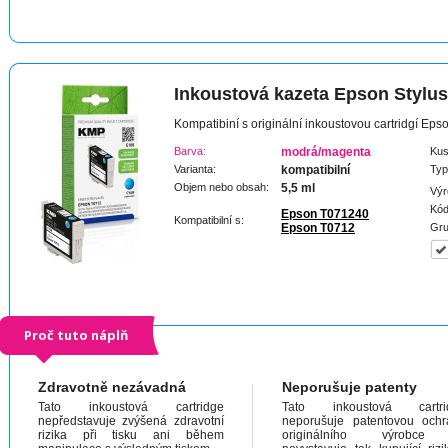
Inkoustová kazeta Epson Stylu
Kompatibiní s originální inkoustovou cartridgí Ep
Barva:
modrá/magenta
Kus
Varianta:
kompatibilní
Typ
Objem nebo obsah:
5,5 ml
Výr
Kód
Epson T071240
Kompatibilní s:
Epson T0712
Gru
Proč tuto náplň
Zdravotně nezávadná
Neporušuje patenty
Tato inkoustová cartridge
Tato inkoustová cartri
nepředstavuje zvýšená zdravotní
neporušuje patentovou och
rizika při tisku ani během
originálního výrobc