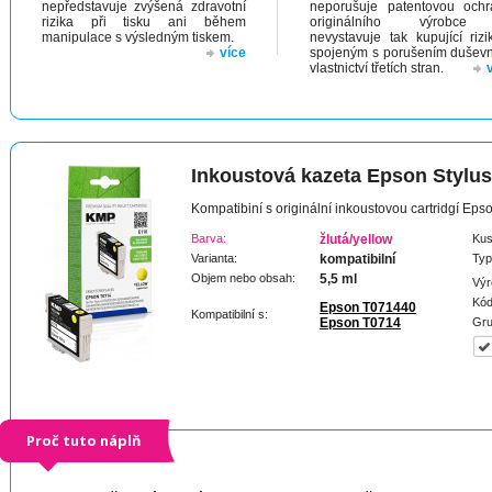
nepředstavuje zvýšená zdravotní
neporušuje patentovou och
rizika při tisku ani během
originálního výrobc
manipulace s výsledným tiskem.
nevystavuje tak kupující riz
více
spojeným s porušením dušev
vlastnictví třetích stran.
Inkoustová kazeta Epson Stylu
Kompatibiní s originální inkoustovou cartridgí Ep
Barva:
žlutá/yellow
Kus
Varianta:
kompatibilní
Typ
Objem nebo obsah:
5,5 ml
Výr
Kód
Epson T071440
Kompatibilní s:
Epson T0714
Gru
Proč tuto náplň