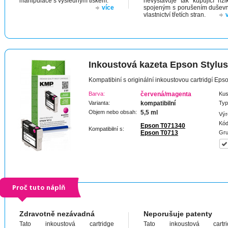
manipulace s výsledným tiskem.
nevystavuje tak kupující riz
více
spojeným s porušením dušev
vlastnictví třetích stran.
Inkoustová kazeta Epson Stylu
Kompatibiní s originální inkoustovou cartridgí Ep
Barva:
červená/magenta
Kus
Varianta:
kompatibilní
Typ
Objem nebo obsah:
5,5 ml
Výr
Kód
Epson T071340
Kompatibilní s:
Epson T0713
Gru
Proč tuto náplň
Zdravotně nezávadná
Neporušuje patenty
Tato inkoustová cartridge
Tato inkoustová cartri