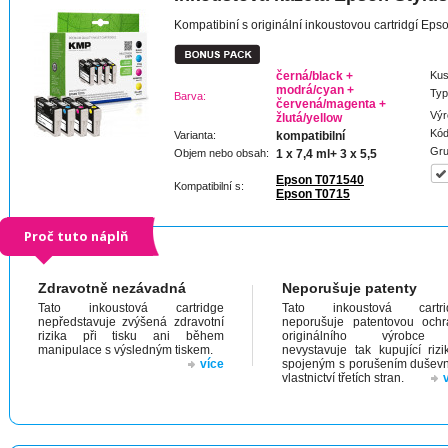
Kompatibiní s originální inkoustovou cartridgí Ep
černá/black +
Kus
modrá/cyan +
Typ
Barva:
červená/magenta +
Výr
žlutá/yellow
Kód
Varianta:
kompatibilní
Gru
Objem nebo obsah:
1 x 7,4 ml+ 3 x 5,5
Epson T071540
Kompatibilní s:
Epson T0715
Proč tuto náplň
Zdravotně nezávadná
Neporušuje patenty
Tato inkoustová cartridge
Tato inkoustová cartri
nepředstavuje zvýšená zdravotní
neporušuje patentovou och
rizika při tisku ani během
originálního výrobc
manipulace s výsledným tiskem.
nevystavuje tak kupující riz
více
spojeným s porušením dušev
vlastnictví třetích stran.