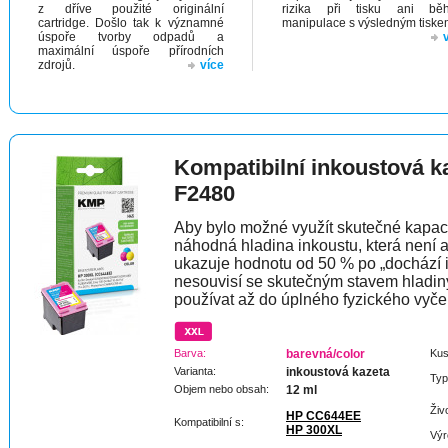
z dříve použité originální
rizika při tisku ani bě
cartridge. Došlo tak k významné
manipulace s výsledným tiske
úspoře tvorby odpadů a
maximální úspoře přírodních
zdrojů.
více
Kompatibilní inkoustová 
F2480
Aby bylo možné využít skutečné kapaci
náhodná hladina inkoustu, která není 
ukazuje hodnotu od 50 % po „dochází 
nesouvisí se skutečným stavem hladin
používat až do úplného fyzického vyče
Barva:
barevná/color
Kus
Varianta:
inkoustová kazeta
Typ
Objem nebo obsah:
12 ml
Živ
HP CC644EE
Kompatibilní s:
HP 300XL
Výr