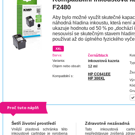
F2480
Aby bylo možné využít skutečné kapaci
náhodná hladina inkoustu, která není 
ukazuje hodnotu od 50 % po „dochází 
nesouvisí se skutečným stavem hladin
používat až do úplného fyzického vyče
Barva:
černá/black
Kus
Varianta:
inkoustová kazeta
Typ
Objem nebo obsah:
12 ml
Živ
HP CC641EE
Kompatibilní s:
HP 300XL
Výr
Kód
Gru
Proč tuto náplň
Šetří životní prostředí
Zdravotně nezávadná
Vnější plastová schránka této
Tato inkoustová cartri
inkoustové cartridge je vyrobena
nepředstavuje zvýšená zdrav