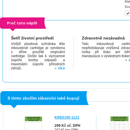
Kód
Gru
Proč tuto náplň
Šetří životní prostředí
Zdravotně nezávadná
Vnější plastová schránka této
Tato inkoustová cartri
inkoustové cartridge je vyrobena
nepředstavuje zvýšená zdrav
z dříve použité originální
rizika při tisku ani bě
cartridge. Došlo tak k významné
manipulace s výsledným tiske
úspoře tvorby odpadů a
maximální úspoře přírodních
zdrojů.
více
S tímto zbožím zákazníci také kupují
KRE0100-1123
299 Kč vč. DPH
247 Kč bez DPH