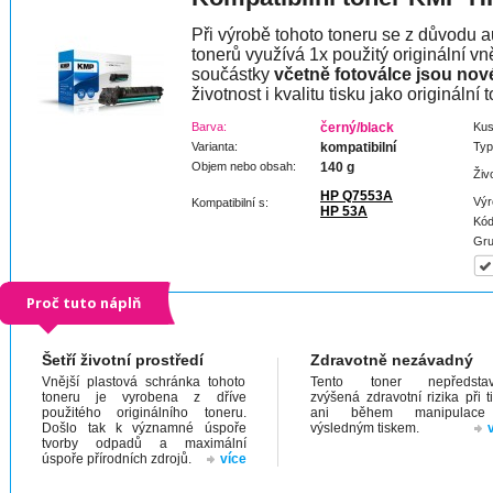
Při výrobě tohoto toneru se z důvodu a
tonerů využívá 1x použitý originální vně
součástky
včetně fotoválce jsou nov
životnost i kvalitu tisku jako originální t
Barva:
černý/black
Kus
Varianta:
kompatibilní
Typ
Objem nebo obsah:
140 g
Živ
HP Q7553A
Výr
Kompatibilní s:
HP 53A
Kód
Gru
Proč tuto náplň
Šetří životní prostředí
Zdravotně nezávadný
Vnější plastová schránka tohoto
Tento toner nepředstav
toneru je vyrobena z dříve
zvýšená zdravotní rizika při t
použitého originálního toneru.
ani během manipulac
Došlo tak k významné úspoře
výsledným tiskem.
tvorby odpadů a maximální
úspoře přírodních zdrojů.
více