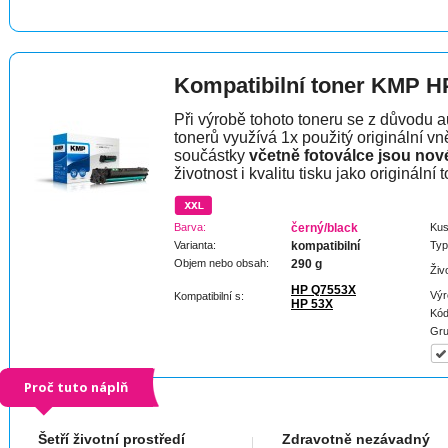
Kompatibilní toner KMP H
Při výrobě tohoto toneru se z důvodu a
tonerů využívá 1x použitý originální vně
součástky
včetně fotoválce jsou nov
životnost i kvalitu tisku jako originální t
Barva:
černý/black
Kus
Varianta:
kompatibilní
Typ
Objem nebo obsah:
290 g
Živ
HP Q7553X
Výr
Kompatibilní s:
HP 53X
Kód
Gru
Proč tuto náplň
Šetří životní prostředí
Zdravotně nezávadný