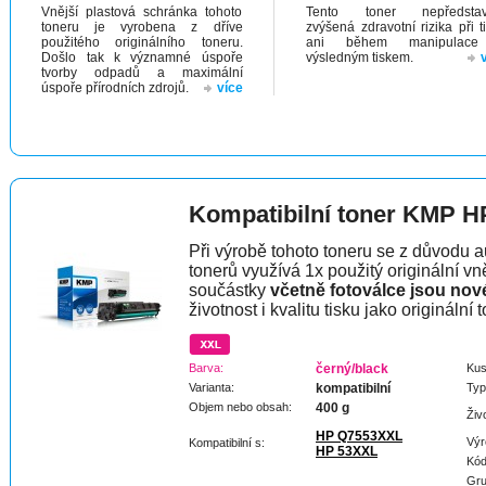
Vnější plastová schránka tohoto
Tento toner nepředstav
toneru je vyrobena z dříve
zvýšená zdravotní rizika při t
použitého originálního toneru.
ani během manipulac
Došlo tak k významné úspoře
výsledným tiskem.
tvorby odpadů a maximální
úspoře přírodních zdrojů.
více
Kompatibilní toner KMP H
Při výrobě tohoto toneru se z důvodu a
tonerů využívá 1x použitý originální vně
součástky
včetně fotoválce jsou nov
životnost i kvalitu tisku jako originální t
Barva:
černý/black
Kus
Varianta:
kompatibilní
Typ
Objem nebo obsah:
400 g
Živ
HP Q7553XXL
Výr
Kompatibilní s:
HP 53XXL
Kód
Gru