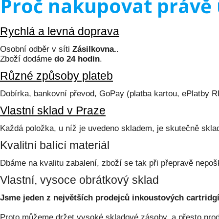
Proč nakupovat právě 
Rychlá a levná doprava
Osobní odběr v síti
Zásilkovna.
.
Zboží dodáme
do 24 hodin
.
Různé způsoby plateb
Dobírka, bankovní převod, GoPay (platba kartou, ePlatby 
Vlastní sklad v Praze
Každá položka, u níž je uvedeno skladem, je skutečně skl
Kvalitní balící materiál
Dbáme na kvalitu zabalení, zboží se tak při přepravě nepoš
Vlastní, vysoce obrátkový sklad
Jsme jeden z největších prodejců inkoustových cartridgí
Proto můžeme držet vysoké skladové zásoby, a přesto prodá