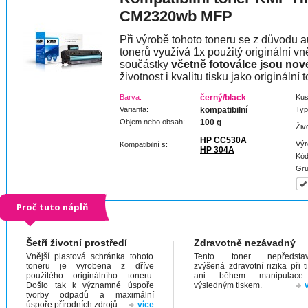
CM2320wb MFP
Při výrobě tohoto toneru se z důvodu a
tonerů využívá 1x použitý originální vně
součástky
včetně fotoválce jsou nov
životnost i kvalitu tisku jako originální t
Barva:
černý/black
Kus
Varianta:
kompatibilní
Typ
Objem nebo obsah:
100 g
Živ
HP CC530A
Výr
Kompatibilní s:
HP 304A
Kód
Gru
Proč tuto náplň
Šetří životní prostředí
Zdravotně nezávadný
Vnější plastová schránka tohoto
Tento toner nepředstav
toneru je vyrobena z dříve
zvýšená zdravotní rizika při t
použitého originálního toneru.
ani během manipulac
Došlo tak k významné úspoře
výsledným tiskem.
tvorby odpadů a maximální
úspoře přírodních zdrojů.
více