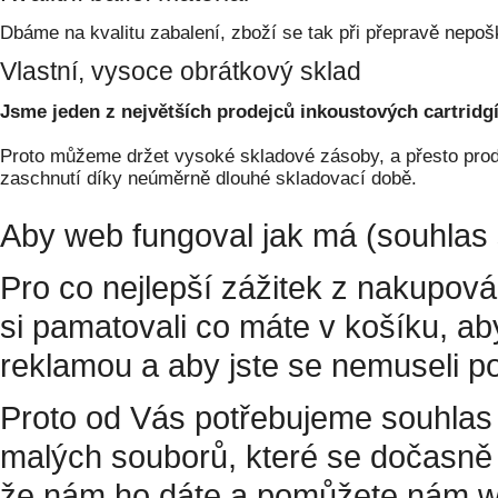
Dbáme na kvalitu zabalení, zboží se tak při přepravě nepoš
Vlastní, vysoce obrátkový sklad
Jsme jeden z největších prodejců inkoustových cartridgí
Proto můžeme držet vysoké skladové zásoby, a přesto prodá
zaschnutí díky neúměrně dlouhé skladovací době.
Aby web fungoval jak má (souhlas 
Pro co nejlepší zážitek z nakupov
si pamatovali co máte v košíku, a
reklamou a aby jste se nemuseli p
Proto od Vás potřebujeme souhlas 
malých souborů, které se dočasně 
že nám ho dáte a pomůžete nám w