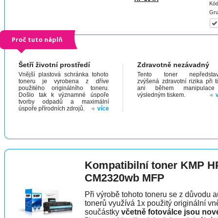
Kód
Gru
Proč tuto náplň
Šetří životní prostředí
Zdravotně nezávadný
Vnější plastová schránka tohoto
Tento toner nepředstav
toneru je vyrobena z dříve
zvýšená zdravotní rizika při t
použitého originálního toneru.
ani během manipulac
Došlo tak k významné úspoře
výsledným tiskem.
tvorby odpadů a maximální
úspoře přírodních zdrojů.
více
Kompatibilní toner KMP H
CM2320wb MFP
Při výrobě tohoto toneru se z důvodu a
tonerů využívá 1x použitý originální vně
součástky
včetně fotoválce jsou nov