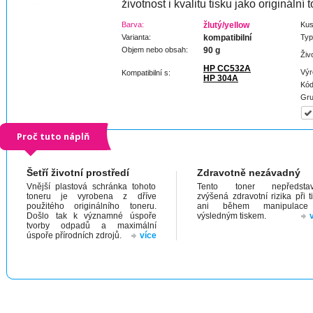
životnost i kvalitu tisku jako originální t
Barva:
žlutý/yellow
Kus
Varianta:
kompatibilní
Typ
Objem nebo obsah:
90 g
Živ
HP CC532A
Výr
Kompatibilní s:
HP 304A
Kód
Gru
Proč tuto náplň
Šetří životní prostředí
Zdravotně nezávadný
Vnější plastová schránka tohoto
Tento toner nepředstav
toneru je vyrobena z dříve
zvýšená zdravotní rizika při t
použitého originálního toneru.
ani během manipulac
Došlo tak k významné úspoře
výsledným tiskem.
tvorby odpadů a maximální
úspoře přírodních zdrojů.
více