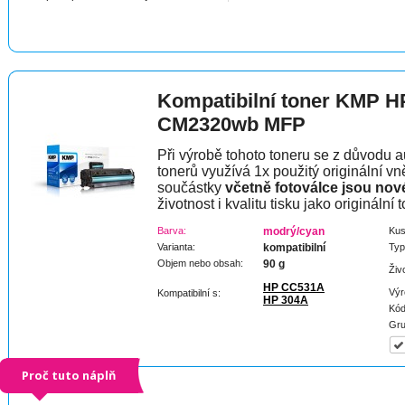
Kompatibilní toner KMP H
CM2320wb MFP
Při výrobě tohoto toneru se z důvodu a
tonerů využívá 1x použitý originální vně
součástky
včetně fotoválce jsou nov
životnost i kvalitu tisku jako originální t
Barva:
modrý/cyan
Kus
Varianta:
kompatibilní
Typ
Objem nebo obsah:
90 g
Živ
HP CC531A
Výr
Kompatibilní s:
HP 304A
Kód
Gru
Proč tuto náplň