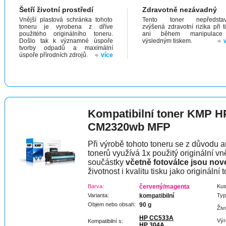
Šetří životní prostředí
Zdravotně nezávadný
Vnější plastová schránka tohoto
Tento toner nepředstav
toneru je vyrobena z dříve
zvýšená zdravotní rizika při t
použitého originálního toneru.
ani během manipulac
Došlo tak k významné úspoře
výsledným tiskem.
tvorby odpadů a maximální
úspoře přírodních zdrojů.
více
Kompatibilní toner KMP H
CM2320wb MFP
Při výrobě tohoto toneru se z důvodu a
tonerů využívá 1x použitý originální vně
součástky
včetně fotoválce jsou nov
životnost i kvalitu tisku jako originální t
Barva:
červený/magenta
Kus
Varianta:
kompatibilní
Typ
Objem nebo obsah:
90 g
Živ
HP CC533A
Výr
Kompatibilní s:
HP 304A