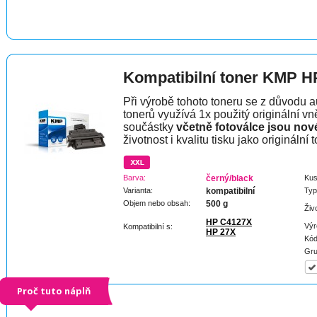
Kompatibilní toner KMP H
Při výrobě tohoto toneru se z důvodu a
tonerů využívá 1x použitý originální vně
součástky
včetně fotoválce jsou nov
životnost i kvalitu tisku jako originální t
Barva:
černý/black
Kus
Varianta:
kompatibilní
Typ
Objem nebo obsah:
500 g
Živ
HP C4127X
Výr
Kompatibilní s:
HP 27X
Kód
Gru
Proč tuto náplň