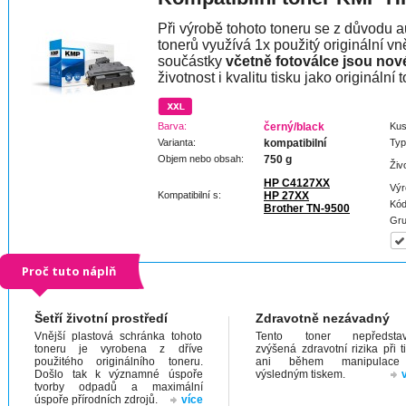
Při výrobě tohoto toneru se z důvodu a
tonerů využívá 1x použitý originální vně
součástky
včetně fotoválce jsou nov
životnost i kvalitu tisku jako originální t
Barva:
černý/black
Kus
Varianta:
kompatibilní
Typ
Objem nebo obsah:
750 g
Živ
HP C4127XX
Výr
Kompatibilní s:
HP 27XX
Kód
Brother TN-9500
Gru
Proč tuto náplň
Šetří životní prostředí
Zdravotně nezávadný
Vnější plastová schránka tohoto
Tento toner nepředstav
toneru je vyrobena z dříve
zvýšená zdravotní rizika při t
použitého originálního toneru.
ani během manipulac
Došlo tak k významné úspoře
výsledným tiskem.
tvorby odpadů a maximální
úspoře přírodních zdrojů.
více