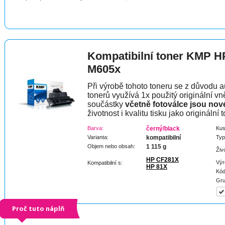
Kompatibilní toner KMP HP
M605x
Při výrobě tohoto toneru se z důvodu a
tonerů využívá 1x použitý originální vně
součástky
včetně fotoválce jsou nov
životnost i kvalitu tisku jako originální t
Barva:
černý/black
Kus
Varianta:
kompatibilní
Typ
Objem nebo obsah:
1 115 g
Živ
HP CF281X
Výr
Kompatibilní s:
HP 81X
Kód
Gru
Proč tuto náplň