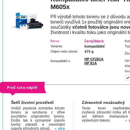
M605x
Při výrobě tohoto toneru se z důvodu a
tonerů využívá 1x použitý originální vně
součástky
včetně fotoválce jsou nov
životnost i kvalitu tisku jako originální t
Barva:
černý/black
Kus
Varianta:
kompatibilní
Typ
Objem nebo obsah:
475 g
Živ
HP CF281A
Výr
Kompatibilní s:
HP 81A
Kód
Gru
Proč tuto náplň
Šetří životní prostředí
Zdravotně nezávadný
Vnější plastová schránka tohoto
Tento toner nepředstav
toneru je vyrobena z dříve
zvýšená zdravotní rizika při t
použitého originálního toneru.
ani během manipulac
Došlo tak k významné úspoře
výsledným tiskem.
tvorby odpadů a maximální
úspoře přírodních zdrojů.
více