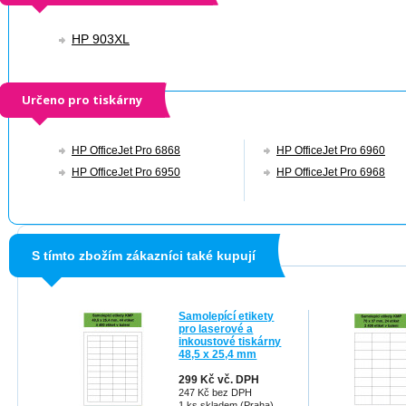
HP 903XL
Určeno pro tiskárny
HP OfficeJet Pro 6868
HP OfficeJet Pro 6960
HP OfficeJet Pro 6950
HP OfficeJet Pro 6968
S tímto zbožím zákazníci také kupují
Samolepící etikety
pro laserové a
inkoustové tiskárny
48,5 x 25,4 mm
299 Kč vč. DPH
247 Kč bez DPH
1 ks skladem (Praha)