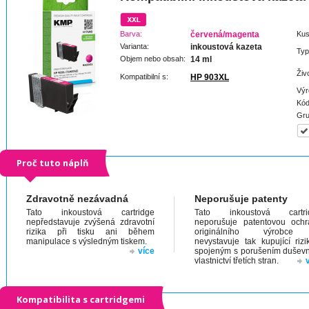
Barva:
červená/magenta
Kus
Varianta:
inkoustová kazeta
Typ
Objem nebo obsah:
14 ml
Živ
Kompatibilní s:
HP 903XL
Výr
Kód
Gru
Proč tuto náplň
Zdravotně nezávadná
Neporušuje patenty
Tato inkoustová cartridge
Tato inkoustová cartri
nepředstavuje zvýšená zdravotní
neporušuje patentovou och
rizika při tisku ani během
originálního výrobc
manipulace s výsledným tiskem.
nevystavuje tak kupující riz
více
spojeným s porušením dušev
vlastnictví třetích stran.
Kompatibilita s cartridgemi